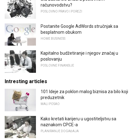
računovodstvu?
POSLOVNO PRAVO I POREZI
Postanite Google AdWords stručnjak sa
besplatnom obukom
HOME BUSINESS
Kapitalno budžetiranje i njegov značaj u
poslovanju
POSLOVNE FINANSIJE
Intresting articles
101 Ideje za poklon malog biznisa za bilo koji
preduzetnik
MALI POSAO
Kako kretati karijeru u ugostiteljstvu sa
naznakom CPCE-a
PLANIRANJE DOGAĐAJA