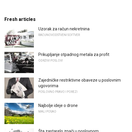
Fresh articles
Uzorak za račun nekretnina
RAČUNOVODSTVENI SOFTVER
Prikupljanje otpadnog metala za profit
ODRŽIVI POSLOVI
Zajedničke restriktivne obaveze u poslovnim
ugovorima
POSLOVNO PRAVO I POREZI
Najbolje ideje o drone
MALI POSAO
Šta zastarelo znači u poslovnom