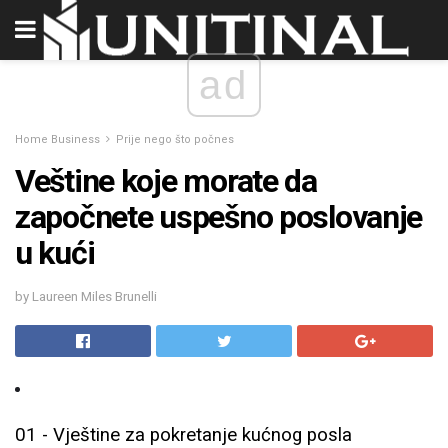
ad
Home Business
Prije nego što počnes
Veštine koje morate da
započnete uspešno poslovanje
u kući
by Laureen Miles Brunelli
01 - Vještine za pokretanje kućnog posla