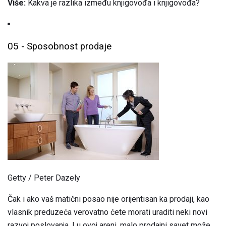
Više:
Kakva je razlika između knjigovođa i knjigovođa?
05 - Sposobnost prodaje
Getty / Peter Dazely
Čak i ako vaš matični posao nije orijentisan ka prodaji, kao
vlasnik preduzeća verovatno ćete morati uraditi neki novi
razvoj poslovanja. I u ovoj areni, malo prodajni savet može