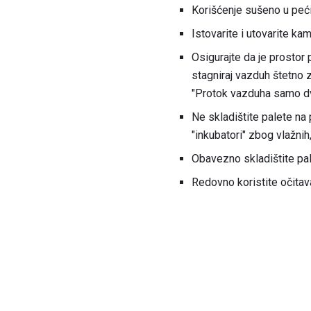
Korišćenje sušeno u peć
Istovarite i utovarite ka
Osigurajte da je prostor
stagniraj vazduh štetno 
"Protok vazduha samo dva
Ne skladištite palete na 
"inkubatori" zbog vlažnih
Obavezno skladištite pal
Redovno koristite očitav