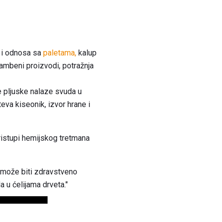
 i odnosa sa
paletama,
kalup
ambeni proizvodi, potražnja
 pljuske nalaze svuda u
eva kiseonik, izvor hrane i
pristupi hemijskog tretmana
 može biti zdravstveno
a u ćelijama drveta."