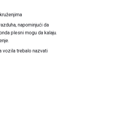
okruženjima
 vazduha, napominjući da
 onda plesni mogu da kalaju.
enje.
a vozila trebalo nazvati