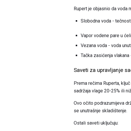
Rupert je objasnio da voda m
Slobodna voda - tečnost
Vapor vodene pare u ćel
Vezana voda - voda unuta
Tačka zasićenja vlakana
Saveti za upravljanje s
Prema rečima Ruperta, ključ
sadržaja vlage 20-25% ili ni
Ovo očito podrazumijeva drža
se unutrašnje skladištenje.
Ostali saveti uključuju: