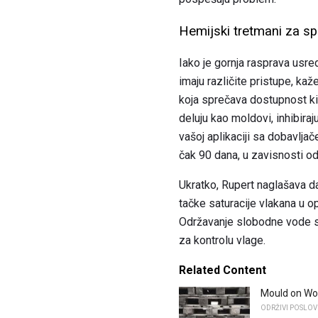
Hemijski tretmani za s
Iako je gornja rasprava usr
imaju različite pristupe, ka
koja sprečava dostupnost kis
deluju kao moldovi, inhibiraj
vašoj aplikaciji sa dobavljač
čak 90 dana, u zavisnosti od 
Ukratko, Rupert naglašava da 
tačke saturacije vlakana u 
Održavanje slobodne vode sa
za kontrolu vlage.
Related Content
Mould on Woo
ODRŽIVI POSLOV