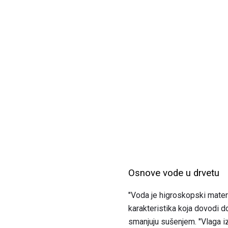
Osnove vode u drvetu
"Voda je higroskopski materij
karakteristika koja dovodi 
smanjuju sušenjem. "Vlaga i