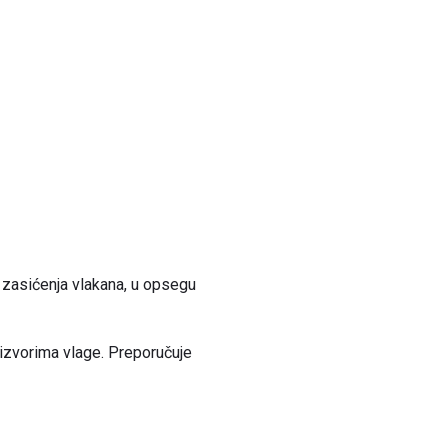
 zasićenja vlakana, u opsegu
 izvorima vlage. Preporučuje