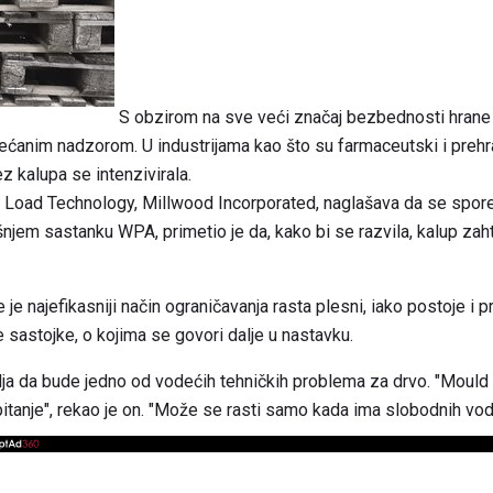
S obzirom na sve veći značaj bezbednosti hrane
ećanim nadzorom. U industrijama kao što su farmaceutski i prehr
 kalupa se intenzivirala.
 Load Technology, Millwood Incorporated, naglašava da se spore
njem sastanku WPA, primetio je da, kako bi se razvila, kalup zaht
 je najefikasniji način ograničavanja rasta plesni, iako postoje i 
 sastojke, o kojima se govori dalje u nastavku.
lja da bude jedno od vodećih tehničkih problema za drvo. "Mould
 pitanje", rekao je on. "Može se rasti samo kada ima slobodnih vod