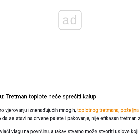
ad
u: Tretman toplote neće sprečiti kalup
no vjerovanju iznenađujućih mnogih,
toplotnog tretmana, poželjn
 da se stavi na drvene palete i pakovanje, nije efikasan tretman z
vlači vlagu na površinu, a takav stvarno može stvoriti uslove koji