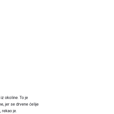
iz okoline. To je
, jer se drvene ćelije
 rekao je.