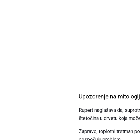
Upozorenje na mitologij
Rupert naglašava da, suprot
štetočina u drvetu koja može
Zapravo, toplotni tretman po
pospešuju problem.