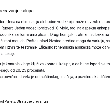
prečavanje kalupa
edsređena na eliminaciju slobodne vode koja može dovesti do rast
že Rupert. Jedan vodeći proizvod, X-Mold, radi na aspektu enkaps
eonika za formiranje plesni. Drugi hemijski tretmani su bakarne fo
ući rast moulda. Pošto uslovi životne sredine mogu da variraju, na
em i izvršite testiranje. Efikasnost hemijskih aplikacija može da 
situacije.
je kontrola vlage ključ za kontrolu kalupa, a da bi se ispod nje t
opsegu od 20/25 procenata.
 površine drveta je od suštinskog značaja, a pravilno skladišten
d Pallets: Strategije prevencije
I