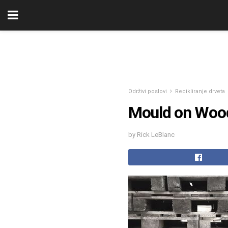
Održivi poslovi
Recikliranje drveta
Mould on Wood 
by Rick LeBlanc