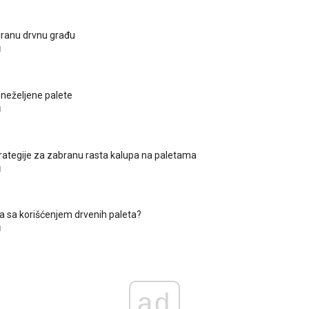
liranu drvnu građu
I
 neželjene palete
I
ategije za zabranu rasta kalupa na paletama
I
a sa korišćenjem drvenih paleta?
I
ad