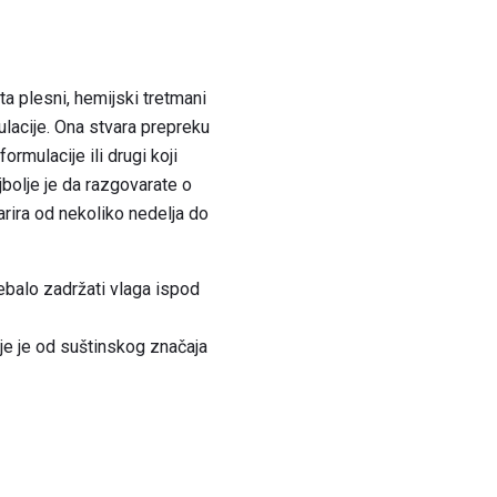
a plesni, hemijski tretmani
ulacije. Ona stvara prepreku
rmulacije ili drugi koji
jbolje je da razgovarate o
varira od nekoliko nedelja do
rebalo zadržati vlaga ispod
je je od suštinskog značaja