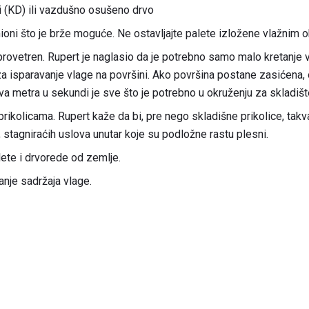
i (KD) ili vazdušno osušeno drvo
mioni što je brže moguće. Ne ostavljajte palete izložene vlažnim 
 provetren. Rupert je naglasio da je potrebno samo malo kretanje
za isparavanje vlage na površini. Ako površina postane zasićena,
 metra u sekundi je sve što je potrebno u okruženju za skladišt
prikolicama. Rupert kaže da bi, pre nego skladišne ​​prikolice, takv
, stagniraćih uslova unutar koje su podložne rastu plesni.
ete i drvorede od zemlje.
anje sadržaja vlage.