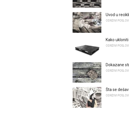
Uvod u recik
ODRŽIVI POSLOV
Kako ukloniti
ODRŽIVI POSLOV
Dokazane str
ODRŽIVI POSLOV
Šta se dešav
ODRŽIVI POSLOV