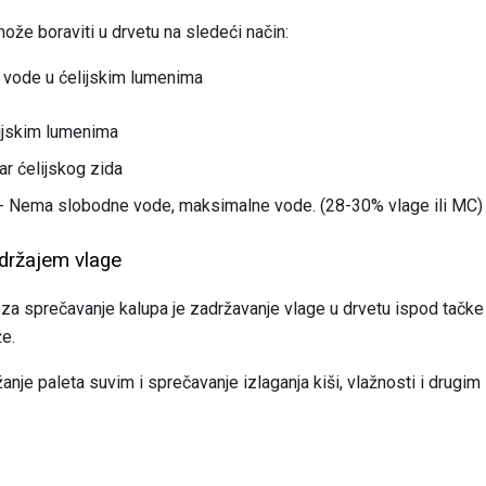
ože boraviti u drvetu na sledeći način:
 vode u ćelijskim lumenima
ijskim lumenima
r ćelijskog zida
 - Nema slobodne vode, maksimalne vode. (28-30% vlage ili MC)
adržajem vlage
 za sprečavanje kalupa je zadržavanje vlage u drvetu ispod tačke
že.
nje paleta suvim i sprečavanje izlaganja kiši, vlažnosti i drugim