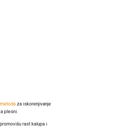
a metoda
za iskorenjivanje
a plesni.
 promovišu rast kalupa i