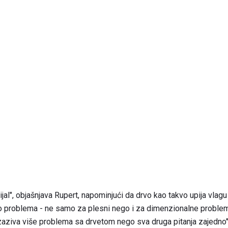
al", objašnjava Rupert, napominjući da drvo kao takvo upija vlagu 
do problema - ne samo za plesni nego i za dimenzionalne probleme
zaziva više problema sa drvetom nego sva druga pitanja zajedno",