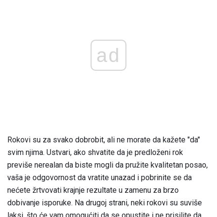
ad
Rokovi su za svako dobrobit, ali ne morate da kažete "da"
svim njima. Ustvari, ako shvatite da je predloženi rok
previše nerealan da biste mogli da pružite kvalitetan posao,
vaša je odgovornost da vratite unazad i pobrinite se da
nećete žrtvovati krajnje rezultate u zamenu za brzo
dobivanje isporuke. Na drugoj strani, neki rokovi su suviše
laksi, što će vam omogućiti da se opustite i ne prisilite da