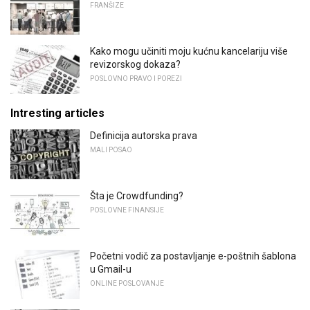
FRANŠIZE
Kako mogu učiniti moju kućnu kancelariju više
revizorskog dokaza?
POSLOVNO PRAVO I POREZI
Intresting articles
Definicija autorska prava
MALI POSAO
Šta je Crowdfunding?
POSLOVNE FINANSIJE
Početni vodič za postavljanje e-poštnih šablona
u Gmail-u
ONLINE POSLOVANJE