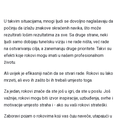
U takvim situacijama, mnogi ljudi se dovoljno naglašavaju da
počinju da izlažu znakove skraćenih navika, što može
rezultirati lošim rezultatima za sve. Sa druge strane, neki
ljudi samo dobijaju tunelsku viziju i ne rade ništa, već rade
na ostvarivanju cilja, a zanemaruju druge prioritete. Takvi su
efekti koje rokovi mogu imati u našem profesionalnom
životu.
Ali uvijek je efikasniji način da se stvari rade. Rokovi su lako
mrzeti, ali evo ih zašto bi ih trebali umjesto toga.
Za jedan, rokovi znače da ste još u igri, da ste u poslu. Još
važnije, rokovi mogu biti izvor inspiracije, uzbuđenja, svrhe i
motivacije umjesto straha i - ako su vaši rokovi strateški.
Zaboravi pojam o rokovima koji vas čuju naveče, utapajući u