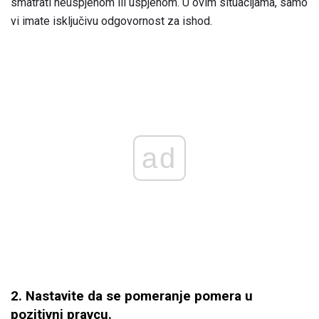
smatrati neuspjehom ili uspjehom. U ovim situacijama, samo
vi imate isključivu odgovornost za ishod.
ad
2. Nastavite da se pomeranje pomera u
pozitivni pravcu.