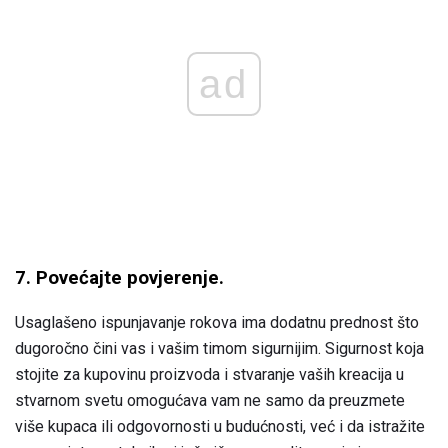
ad
7. Povećajte povjerenje.
Usaglašeno ispunjavanje rokova ima dodatnu prednost što
dugoročno čini vas i vašim timom sigurnijim. Sigurnost koja
stojite za kupovinu proizvoda i stvaranje vaših kreacija u
stvarnom svetu omogućava vam ne samo da preuzmete
više kupaca ili odgovornosti u budućnosti, već i da istražite