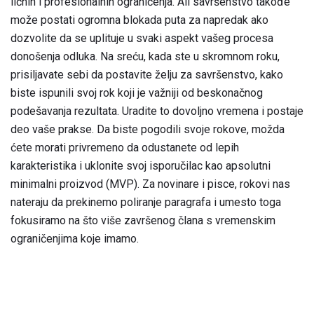
ličnih i profesionalnih ograničenja. Ali savršenstvo takođe
može postati ogromna blokada puta za napredak ako
dozvolite da se uplituje u svaki aspekt vašeg procesa
donošenja odluka. Na sreću, kada ste u skromnom roku,
prisiljavate sebi da postavite želju za savršenstvo, kako
biste ispunili svoj rok koji je važniji od beskonačnog
podešavanja rezultata. Uradite to dovoljno vremena i postaje
deo vaše prakse. Da biste pogodili svoje rokove, možda
ćete morati privremeno da odustanete od lepih
karakteristika i uklonite svoj isporučilac kao apsolutni
minimalni proizvod (MVP). Za novinare i pisce, rokovi nas
nateraju da prekinemo poliranje paragrafa i umesto toga
fokusiramo na što više završenog člana s vremenskim
ograničenjima koje imamo.