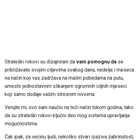
Strateški rokovi su dizajnirani da
vam pomognu da
se
približavate svojim ciljevima svakog dana, nedelje i meseca
na način koji vas zadržava na malim pobedama na putu,
umesto jednostavnim slikanjem ogromnih ciljnih mjeseci
koji samo dodaje vašim stresnim nivoima.
Verujte mi, ovo sam naučio na teži način tokom godina, tako
da su strateški rokovi ključni deo mog sistema upravljanja
mogućnostima.
Čak ipak, za većinu ljudi, nekoliko stvari izaziva zabrinutost,