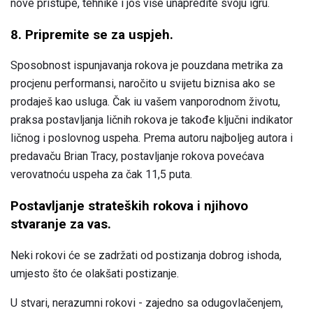
nove pristupe, tehnike i još više unapredite svoju igru.
8. Pripremite se za uspjeh.
Sposobnost ispunjavanja rokova je pouzdana metrika za
procjenu performansi, naročito u svijetu biznisa ako se
prodaješ kao usluga. Čak iu vašem vanporodnom životu,
praksa postavljanja ličnih rokova je takođe ključni indikator
ličnog i poslovnog uspeha. Prema autoru najboljeg autora i
predavaču Brian Tracy, postavljanje rokova povećava
verovatnoću uspeha za čak 11,5 puta.
Postavljanje strateških rokova i njihovo
stvaranje za vas.
Neki rokovi će se zadržati od postizanja dobrog ishoda,
umjesto što će olakšati postizanje.
U stvari, nerazumni rokovi - zajedno sa odugovlačenjem,