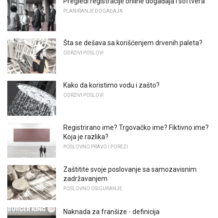
Pregledi registracije online događaja i softvera
PLANIRANJE DOGAĐAJA
Šta se dešava sa korišćenjem drvenih paleta?
ODRŽIVI POSLOVI
Kako da koristimo vodu i zašto?
ODRŽIVI POSLOVI
Registrirano ime? Trgovačko ime? Fiktivno ime?
Koja je razlika?
POSLOVNO PRAVO I POREZI
Zaštitite svoje poslovanje sa samozavisnim
zadržavanjem
POSLOVNO OSIGURANJE
Naknada za franšize - definicija