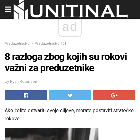
ad
Preduzetništvo
Preduzetništvo 101
8 razloga zbog kojih su rokovi
važni za preduzetnike
by Ryan Robinson
Ako želite ostvariti svoje ciljeve, morate postaviti strateške
rokove