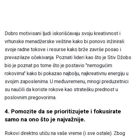
Dobro motivisani ljudi iskorišćavaju svoju kreativnost i
vrhunske menadžerske veštine kako bi ponovo inžinirali
svoje radne tokove i resurse kako brže završe posao i
prevazilaze očekivanja. Poznati lideri kao što je Stiv Džobs
bio je poznat po tome što je postavio "nemogućim
rokovima" kako bi pokazao najbolju, najkreativnu energiju u
svojim zaposlenima. U međuvremenu, mnogi preduzetnici
su naučili da koriste rokove kao stratešku prednost u
poslovnim pregovorima.
4. Pomozite da se prioritizujete i fokusirate
samo na ono što je najvažnije.
Rokovi direktno utiču na vaše vreme (i sve ostale). Zbog