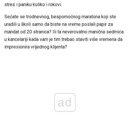
stres i paniku koliko i rokovi.
Sećate se trodnevnog, bespomoćnog maratona koji ste
uradili u školi samo da biste na vreme poslali papir za
mandat od 20 stranica? Ili ta neverovatno manična sedmica
u kancelariji kada vam je tim trebao staviti više vremena da
impresionira vrijednog klijenta?
ad