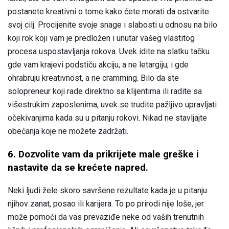
postanete kreativni o tome kako ćete morati da ostvarite
svoj cilj. Procijenite svoje snage i slabosti u odnosu na bilo
koji rok koji vam je predložen i unutar vašeg vlastitog
procesa uspostavljanja rokova. Uvek idite na slatku tačku
gde vam krajevi podstiču akciju, a ne letargiju; i gde
ohrabruju kreativnost, a ne cramming. Bilo da ste
solopreneur koji rade direktno sa klijentima ili radite sa
višestrukim zaposlenima, uvek se trudite pažljivo upravljati
očekivanjima kada su u pitanju rokovi. Nikad ne stavljajte
obećanja koje ne možete zadržati.
6. Dozvolite vam da prikrijete male greške i
nastavite da se krećete napred.
Neki ljudi žele skoro savršene rezultate kada je u pitanju
njihov zanat, posao ili karijera. To po prirodi nije loše, jer
može pomoći da vas prevaziđe neke od vaših trenutnih