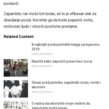
postavili.
Zapamtite, rok može biti bolan, ali to je efikasan alat za
obavljanje posla. Koristite ga da biste pojasnili svrhu,
motivisali ljude i stvorili pozitivne promjene.
Related Content
8 najboljih preduzetničkih knjiga za kupovinu
2018
PREDUZETNIŠTVO
Naučite kako započeti posao bez novca
PREDUZETNIŠTVO
Glosar preduzetnika: zajednički izrazi, rečnik i
akronimi
PREDUZETNIŠTVO
5 načina da iskoristite svoje veštine da
započnete bočni posao