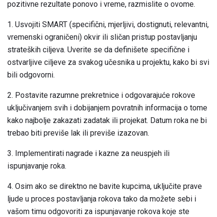
pozitivne rezultate ponovo i vreme, razmislite o ovome.
1. Usvojiti SMART (specifični, mjerljivi, dostignuti, relevantni,
vremenski ograničeni) okvir ili sličan pristup postavljanju
strateških ciljeva. Uverite se da definišete specifične i
ostvarljive ciljeve za svakog učesnika u projektu, kako bi svi
bili odgovorni.
2. Postavite razumne prekretnice i odgovarajuće rokove
uključivanjem svih i dobijanjem povratnih informacija o tome
kako najbolje zakazati zadatak ili projekat. Datum roka ne bi
trebao biti previše lak ili previše izazovan.
3. Implementirati nagrade i kazne za neuspjeh ili
ispunjavanje roka.
4. Osim ako se direktno ne bavite kupcima, uključite prave
ljude u proces postavljanja rokova tako da možete sebi i
vašom timu odgovoriti za ispunjavanje rokova koje ste