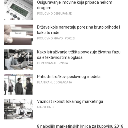
Osiguravanje imovine koja pripada nekom
drugom
POSLOVNO OSIGURANJE
Države koje nametaju porez na bruto prihode i
kako to rade
POSLOVNO PRAVO I POREZI
Kako istraživanje tržišta povezuje životnu fazu
sa efektivnostima oglasa
ISTRAŽIVANJE TRŽIŠTA
Prihodi i troškovi poslovnog modela
PLANIRANJE DOGAĐAJA
Važnost i koristi lokalnog marketinga
MARKETING
8 najboljih marketinških knjiga za kupovinu 2018