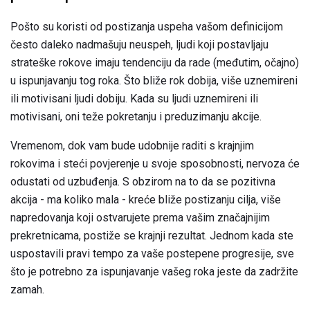
Pošto su koristi od postizanja uspeha vašom definicijom
često daleko nadmašuju neuspeh, ljudi koji postavljaju
strateške rokove imaju tendenciju da rade (međutim, očajno)
u ispunjavanju tog roka. Što bliže rok dobija, više uznemireni
ili motivisani ljudi dobiju. Kada su ljudi uznemireni ili
motivisani, oni teže pokretanju i preduzimanju akcije.
Vremenom, dok vam bude udobnije raditi s krajnjim
rokovima i steći povjerenje u svoje sposobnosti, nervoza će
odustati od uzbuđenja. S obzirom na to da se pozitivna
akcija - ma koliko mala - kreće bliže postizanju cilja, više
napredovanja koji ostvarujete prema vašim značajnijim
prekretnicama, postiže se krajnji rezultat. Jednom kada ste
uspostavili pravi tempo za vaše postepene progresije, sve
što je potrebno za ispunjavanje vašeg roka jeste da zadržite
zamah.