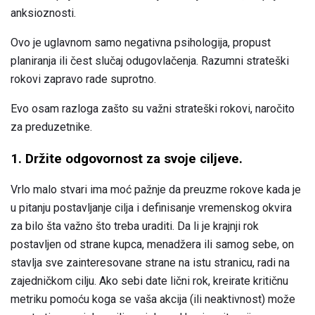
anksioznosti.
Ovo je uglavnom samo negativna psihologija, propust
planiranja ili čest slučaj odugovlačenja. Razumni strateški
rokovi zapravo rade suprotno.
Evo osam razloga zašto su važni strateški rokovi, naročito
za preduzetnike.
1. Držite odgovornost za svoje ciljeve.
Vrlo malo stvari ima moć pažnje da preuzme rokove kada je
u pitanju postavljanje cilja i definisanje vremenskog okvira
za bilo šta važno što treba uraditi. Da li je krajnji rok
postavljen od strane kupca, menadžera ili samog sebe, on
stavlja sve zainteresovane strane na istu stranicu, radi na
zajedničkom cilju. Ako sebi date lični rok, kreirate kritičnu
metriku pomoću koga se vaša akcija (ili neaktivnost) može