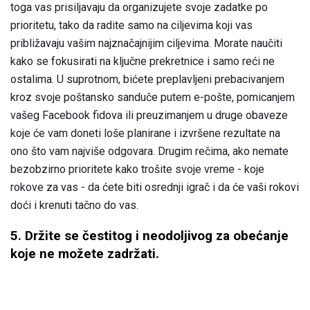
toga vas prisiljavaju da organizujete svoje zadatke po
prioritetu, tako da radite samo na ciljevima koji vas
približavaju vašim najznačajnijim ciljevima. Morate naučiti
kako se fokusirati na ključne prekretnice i samo reći ne
ostalima. U suprotnom, bićete preplavljeni prebacivanjem
kroz svoje poštansko sanduče putem e-pošte, pomicanjem
vašeg Facebook fidova ili preuzimanjem u druge obaveze
koje će vam doneti loše planirane i izvršene rezultate na
ono što vam najviše odgovara. Drugim rečima, ako nemate
bezobzirno prioritete kako trošite svoje vreme - koje
rokove za vas - da ćete biti osrednji igrač i da će vaši rokovi
doći i krenuti tačno do vas.
5. Držite se čestitog i neodoljivog za obećanje
koje ne možete zadržati.