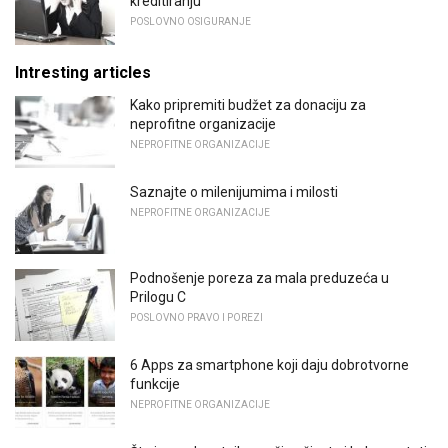
kreditiranju
POSLOVNO OSIGURANJE
Intresting articles
Kako pripremiti budžet za donaciju za
neprofitne organizacije
NEPROFITNE ORGANIZACIJE
Saznajte o milenijumima i milosti
NEPROFITNE ORGANIZACIJE
Podnošenje poreza za mala preduzeća u
Prilogu C
POSLOVNO PRAVO I POREZI
6 Apps za smartphone koji daju dobrotvorne
funkcije
NEPROFITNE ORGANIZACIJE