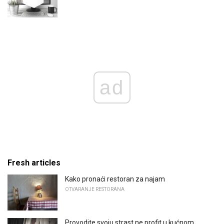
ad
Fresh articles
Kako pronaći restoran za najam
OTVARANJE RESTORANA
Provodite svoju strast ne profit u kućnom