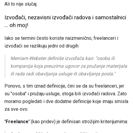
Ali to nije slučaj.
Izvođači, nezavisni izvođači radova i samostalnici
... oh moj!
Iako se termini često koriste naizmenično, freelanceri i
izvođači se razlikuju jedni od drugih:
Merriam-Webster definiše izvođača kao: "osoba ili
kompanija koja preuzima ugovor za pružanje materijala
ili rada radi obavljanja usluge ili obavljanja posla."
Ponovo, s tim iznad definicije, čini se da su freelanceri, jer
su "osoba" i pružaju usluge, stoga bili izvođači radova. Zato
moramo pogledati i dve dodatne definicije koje imaju smisla
za sve ovo:
'Freelance'
(kao pridev) je definisan strožijim kriterijumima: