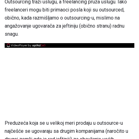
Outsourcing traži uslugu, a freelancing pruža uslugu. Iako
freelanceri mogu biti primaoci posla koji su outsourced,
obično, kada razmišljamo o outsourcing-u, mislimo na
angažovanje ugovarača za jeftiniju (obično stranu) radnu
snagu.
Preduzeća koja se u velikoj meri prodaju u outsource-u
najčešće se ugovaraju sa drugim kompanijama (naročito u