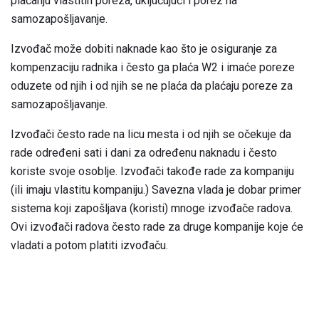
plaćanju vlastitih poreza, uključujući i porez na
samozapošljavanje.
Izvođač može dobiti naknade kao što je osiguranje za
kompenzaciju radnika i često ga plaća W2 i imaće poreze
oduzete od njih i od njih se ne plaća da plaćaju poreze za
samozapošljavanje.
Izvođači često rade na licu mesta i od njih se očekuje da
rade određeni sati i dani za određenu naknadu i često
koriste svoje osoblje. Izvođači takođe rade za kompaniju
(ili imaju vlastitu kompaniju.) Savezna vlada je dobar primer
sistema koji zapošljava (koristi) mnoge izvođače radova.
Ovi izvođači radova često rade za druge kompanije koje će
vladati a potom platiti izvođaču.