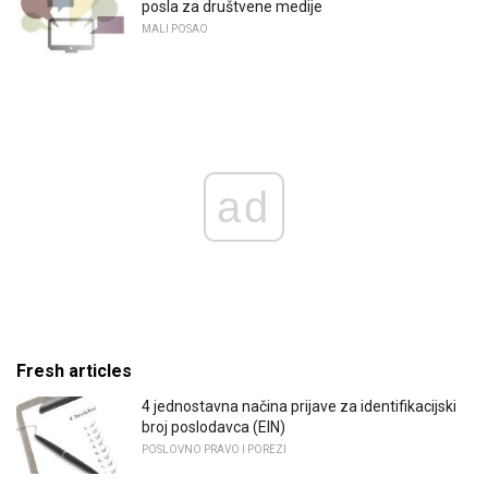
posla za društvene medije
MALI POSAO
ad
Fresh articles
4 jednostavna načina prijave za identifikacijski
broj poslodavca (EIN)
POSLOVNO PRAVO I POREZI