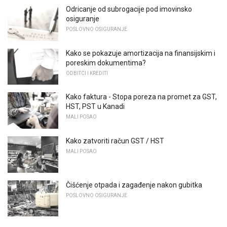
Odricanje od subrogacije pod imovinsko
osiguranje
POSLOVNO OSIGURANJE
Kako se pokazuje amortizacija na finansijskim i
poreskim dokumentima?
ODBITCI I KREDITI
Kako faktura - Stopa poreza na promet za GST,
HST, PST u Kanadi
MALI POSAO
Kako zatvoriti račun GST / HST
MALI POSAO
Čišćenje otpada i zagađenje nakon gubitka
POSLOVNO OSIGURANJE