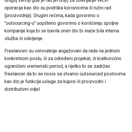
drugoj zemlji gde je rad jeftiniji) za obavljanje većih
operacija kao što su podrška korisnicima ili ručni rad
(proizvodnja). Drugim rečima, kada govorimo o
"outsourcing-u" uopšteno govorimo o korišćenju spoljne
kompanije koja bi se bavila onim što bi inače bila interna
služba ili odeljenje.
Freelanceri su verovatnije angažovani da rade na jednom
konkretnom poslu, ili za određeni projekat, ili kratkoročno
ograničeni vremenski period, a rijetko bi se zadržao
freelancer da bi se nosio sa stvarno outsourced poslovima
kao što je funkcija usluge za kupce ili proizvodni i
distributivni odjel.