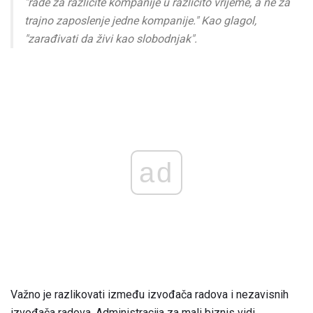
"rade za različite kompanije u različito vrijeme, a ne za
trajno zaposlenje jedne kompanije." Kao glagol,
"zarađivati ​​da živi kao slobodnjak".
ad
Važno je razlikovati između izvođača radova i nezavisnih
izvođača radova. Administracija za mali biznis vidi