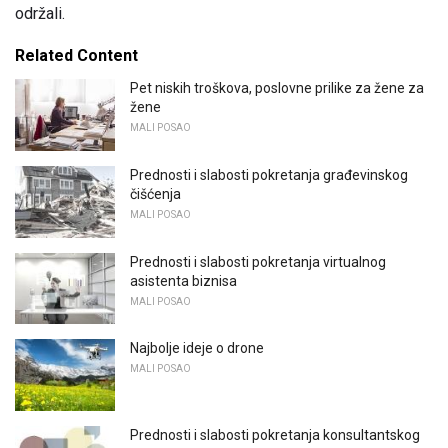
održali.
Related Content
Pet niskih troškova, poslovne prilike za žene za
žene
MALI POSAO
Prednosti i slabosti pokretanja građevinskog
čišćenja
MALI POSAO
Prednosti i slabosti pokretanja virtualnog
asistenta biznisa
MALI POSAO
Najbolje ideje o drone
MALI POSAO
Prednosti i slabosti pokretanja konsultantskog