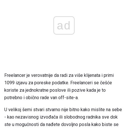
ad
Freelancer je verovatnije da radi za više klijenata i primi
1099 izjavu za poreske podatke. Freelanceri se češće
koriste za jednokratne poslove ili pozive kada je to
potrebno i obično rade van off-site-a.
U velikoj šemi stvari stvarno nije bitno kako mislite na sebe
- kao nezavisnog izvođača ili slobodnog radnika sve dok
ste u mogućnosti da nađete dovoljno posla kako biste se