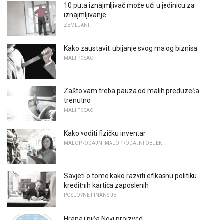
10 puta iznajmljivač može ući u jedinicu za
iznajmljivanje
ZEMLJANI
Kako zaustaviti ubijanje svog malog biznisa
MALI POSAO
Zašto vam treba pauza od malih preduzeća
trenutno
MALI POSAO
Kako voditi fizičku inventar
MALOPRODAJNI MALOPRODAJNI OBJEKT
Savjeti o tome kako razviti efikasnu politiku
kreditnih kartica zaposlenih
POSLOVNE FINANSIJE
Hrana i pića Novi proizvod