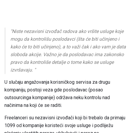
"Niste nezavisni izvođač radova ako vršite usluge koje
mogu da kontrolišu poslodavci (šta će biti učinjeno i
kako će to biti učinjeno), a to važi čak i ako vam je data
sloboda akcije. Važno je da poslodavac ima zakonsko
pravo da kontroliše detalje o tome kako se usluge
izvršavaju. "
U slučaju angažovanja korisničkog servisa za drugu
kompaniju, postoji veza gde poslodavac (posao
outsourcinga kompanije) održava neku kontrolu nad
načinima na koji će se raditi.
Freelanceri su nezavisni izvođači koji bi trebalo da primaju
1099 od kompanije koristeći svoje usluge i podliježu