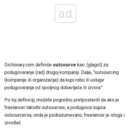
ad
Dictionary.com definiše
outsource
kao: (glagol) za
podugovaranje (rad) drugoj kompaniji. Dalje, "outsourcing
(kompanije ili organizacije) da kupi robu ili usluge
podugovaranja od spoljnog dobavljača ili izvora."
Po toj definiciji, možete pogrešno pretpostaviti da ako je
freelancer takođe outsourcee, a podugovor kupca
outsourcersa, onda je podrazumevano, freelancer je stoga i
izvođač.