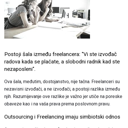
Postoji šala između freelancera: "Vi ste izvođač
radova kada se plaćate, a slobodni radnik kad ste
nezaposleni".
Ova šala, međutim, dostojanstvo, nije tačna. Freelanceri su
nezavisni izvođači, a ne izvođači, a postoji razlika između
njih. Razumijevanje ove razlike je važno jer utiče na poreske
obaveze kao i na vaša prava prema poslovnom pravu.
Outsourcing i Freelancing imaju simbiotski odnos