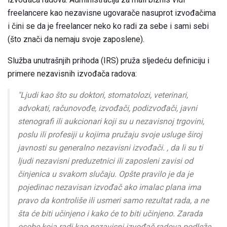
freelancere kao nezavisne ugovarače nasuprot izvođačima
i čini se da je freelancer neko ko radi za sebe i sami sebi
(što znači da nemaju svoje zaposlene).
Služba unutrašnjih prihoda (IRS) pruža sljedeću definiciju i
primere nezavisnih izvođača radova:
"Ljudi kao što su doktori, stomatolozi, veterinari,
advokati, računovođe, izvođači, podizvođači, javni
stenografi ili aukcionari koji su u nezavisnoj trgovini,
poslu ili profesiji u kojima pružaju svoje usluge široj
javnosti su generalno nezavisni izvođači. , da li su ti
ljudi nezavisni preduzetnici ili zaposleni zavisi od
činjenica u svakom slučaju. Opšte pravilo je da je
pojedinac nezavisan izvođač ako imalac plana ima
pravo da kontroliše ili usmeri samo rezultat rada, a ne
šta će biti učinjeno i kako će to biti učinjeno. Zarada
osobe koja radi kao nezavisni izvođač radova podleže