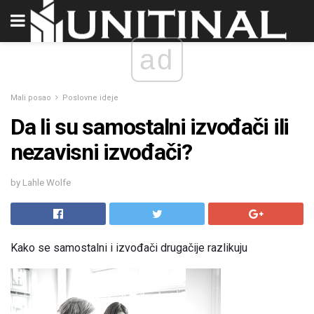
ad
Mali posao
Poslovne ideje
Da li su samostalni izvođači ili
nezavisni izvođači?
by Lahle Wolfe
Kako se samostalni i izvođači drugačije razlikuju