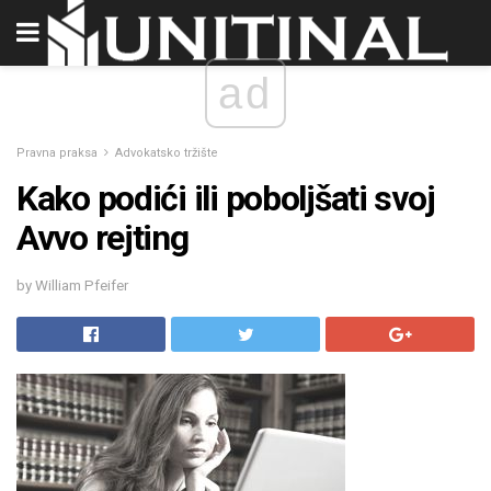
ad
Pravna praksa
Advokatsko tržište
Kako podići ili poboljšati svoj
Avvo rejting
by William Pfeifer