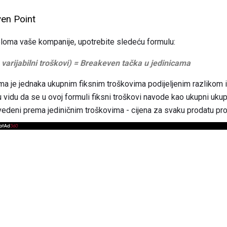
ven Point
reloma vaše kompanije, upotrebite sledeću formulu:
 varijabilni troškovi) = Breakeven tačka u jedinicama
ma je jednaka ukupnim fiksnim troškovima podijeljenim razlikom i
 u vidu da se u ovoj formuli fiksni troškovi navode kao ukupni uku
navedeni prema jediničnim troškovima - cijena za svaku prodatu pro