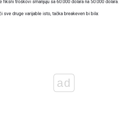
e fiksni troškovi smanjuju sa 60.000 dolara na 50.000 dolara.
ći sve druge varijable isto, tačka breakeven bi bila:
ad