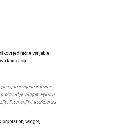
oškovi jedinične varijable
kova kompanije.
precijacije njene imovine,
 proizvod je widget.
Njihovi
zije.
Promenljivi troškovi su
Corporation, widget,