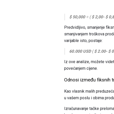
$ 50,000
÷ (
$ 2,00- $ 0,
Predvidljivo, smanjenje fiks
smanjivanjem troškova prodat
varijable isto, postaje:
60.000 USD
(
$ 2.00- $ 0
Iz ove analize, možete vide
povećanjem cijene.
Odnosi između fiksnih t
Kao vlasnik malih preduzeća
u vašem poslu i obima prod
Izračunavanje tačke preloma