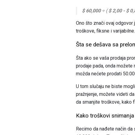
$ 60,000
÷ (
$ 2,00 - $ 0
Ono što znači ovaj odgovor 
troškove, fiksne i varijabiln
Šta se dešava sa prel
Šta ako se vaša prodaja prom
prodaje pada, onda možete ri
možda nećete prodati 50.000
U tom slučaju ne biste mogli
pražnjenje, možete videti da
da smanjite troškove, kako fi
Kako troškovi snimanja 
Recimo da nađete način da sm