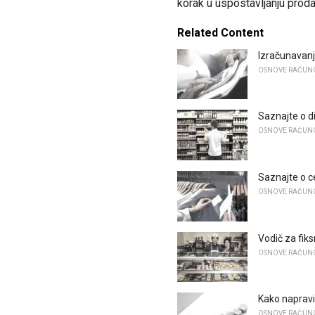
korak u uspostavljanju proda
Related Content
Izračunavan
OSNOVE RAČUN
Saznajte o d
OSNOVE RAČUN
Saznajte o c
OSNOVE RAČUN
Vodič za fik
OSNOVE RAČUN
Kako napravi
OSNOVE RAČUN