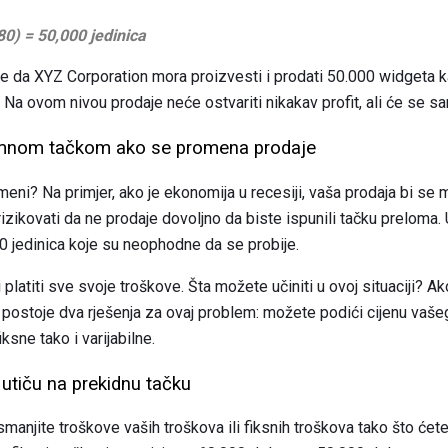
,80) = 50,000 jedinica
je da XYZ Corporation mora proizvesti i prodati 50.000 widgeta 
e. Na ovom nivou prodaje neće ostvariti nikakav profit, ali će se sa
omnom tačkom ako se promena prodaje
eni? Na primjer, ako je ekonomija u recesiji, vaša prodaja bi se 
zikovati da ne prodaje dovoljno da biste ispunili tačku preloma.
 jedinica koje su neophodne da se probije.
 platiti sve svoje troškove. Šta možete učiniti u ovoj situaciji? A
 postoje dva rješenja za ovaj problem: možete podići cijenu vašeg
ksne tako i varijabilne.
utiču na prekidnu tačku
anjite troškove vaših troškova ili fiksnih troškova tako što ćet