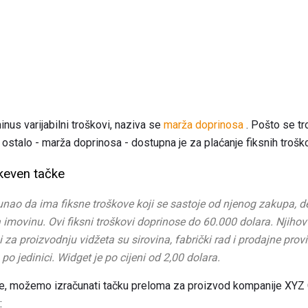
nus varijabilni troškovi, naziva se
marža doprinosa
. Pošto se tr
je ostalo - marža doprinosa - dostupna je za plaćanje fiksnih troš
keven tačke
unao da ima fiksne troškove koji se sastoje od njenog zakupa, de
a imovinu.
Ovi fiksni troškovi doprinose do 60.000 dolara.
Njihov
i za proizvodnju vidžeta su sirovina, fabrički rad i prodajne provi
po jedinici.
Widget je po cijeni od 2,00 dolara.
e, možemo izračunati tačku preloma za proizvod kompanije XYZ 
: