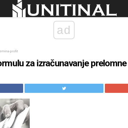
ad
emina-profit
formulu za izračunavanje prelomne