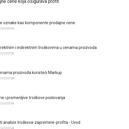
jne cene koja osigurava profit.
je oznake kao komponente prodajne cene
OVODSTVA
irektnim i indirektnim troškovima u cenama proizvoda
OVODSTVA
enama proizvoda koristeći Markup
OVODSTVA
sne i promenljive troškove poslovanja
OVODSTVA
ti analize troškova-zapremine-profita - Uvod
OVODSTVA