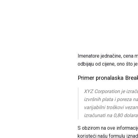
Imenatore jednačine, cena mi
odbijaju od cijene, ono što 
Primer pronalaska Brea
XYZ Corporation je izrač
izvršnih plata i poreza n
varijabilni troškovi vezan
izračunati na 0,80 dolara 
S obzirom na ove informacij
koristeći našu formulu iznad