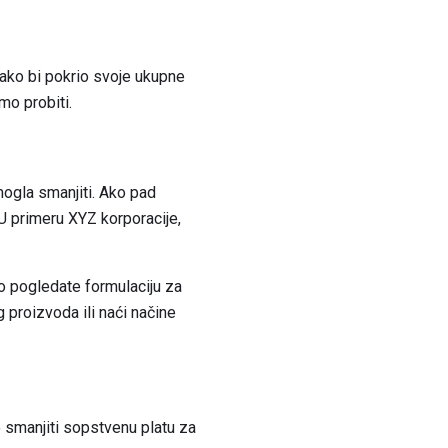
kako bi pokrio svoje ukupne
mo probiti.
mogla smanjiti. Ako pad
 U primeru XYZ korporacije,
ko pogledate formulaciju za
 proizvoda ili naći načine
e smanjiti sopstvenu platu za