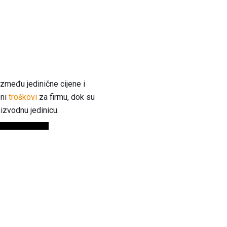
zmeđu jedinične cijene i
pni
troškovi
za firmu, dok su
izvodnu jedinicu.