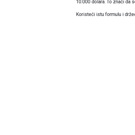
10.000 dolara. To znači da s
Koristeći istu formulu i drže