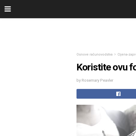
Osnove računovodstva
Cijena-zapr
Koristite ovu 
by Rosemary Peavler