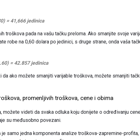
80) = 41,666 jedinica
nih troškova pada na vašu tačku preloma. Ako smanjite svoje vari
e robe na 0,60 dolara po jedinici, s druge strane, onda vaša tačk
.60) = 42.857 jedinica
ti da ako možete smanjiti varijable troškova, možete smanjiti ta
roškova, promenljivih troškova, cene i obima
, možete videti da svaka odluka koju donijete o određivanju cen
aje su međusobno povezani.
 je samo jedna komponenta analize troškova-zapremine-profita, 