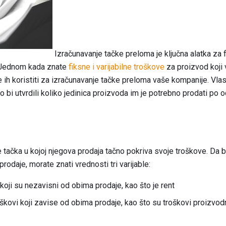
Izračunavanje tačke preloma je ključna alatka za f
. Jednom kada znate
fiksne i varijabilne troškove
za proizvod koji 
 ih koristiti za izračunavanje tačke preloma vaše kompanije. Vl
o bi utvrdili koliko jedinica proizvoda im je potrebno prodati po
tačka u kojoj njegova prodaja tačno pokriva svoje troškove. Da bi
odaje, morate znati vrednosti tri varijable:
 koji su nezavisni od obima prodaje, kao što je rent
oškovi koji zavise od obima prodaje, kao što su troškovi proizvo