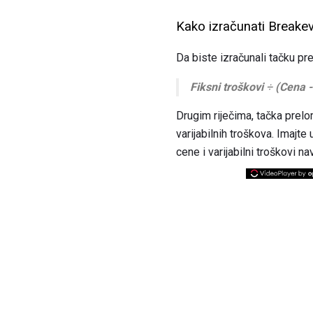
Kako izračunati Breake
Da biste izračunali tačku p
Fiksni troškovi
÷
(Cena -
Drugim riječima, tačka prelo
varijabilnih troškova. Imajte
cene i varijabilni troškovi 