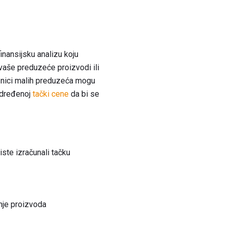
inansijsku analizu koju
vaše preduzeće proizvodi ili
asnici malih preduzeća mogu
 određenoj
tački cene
da bi se
ste izračunali tačku
dnje proizvoda