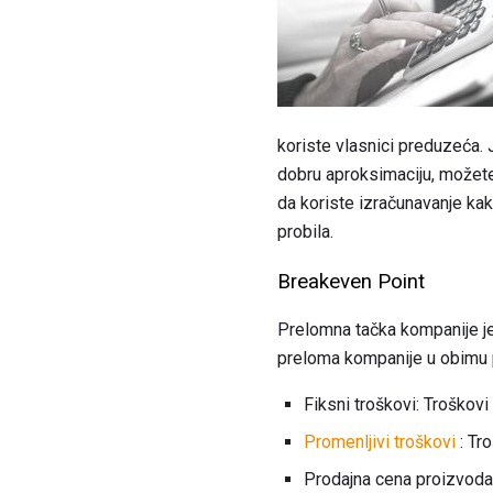
koriste vlasnici preduzeća
dobru aproksimaciju, možete
da koriste izračunavanje kak
probila.
Breakeven Point
Prelomna tačka kompanije je 
preloma kompanije u obimu pr
Fiksni troškovi: Troškovi
Promenljivi troškovi
: Tr
Prodajna cena proizvoda