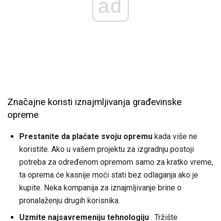
ad
Značajne koristi iznajmljivanja građevinske
opreme
Prestanite da plaćate svoju opremu
kada više ne
koristite. Ako u vašem projektu za izgradnju postoji
potreba za određenom opremom samo za kratko vreme,
ta oprema će kasnije moći stati bez odlaganja ako je
kupite. Neka kompanija za iznajmljivanje brine o
pronalaženju drugih korisnika.
Uzmite najsavremeniju tehnologiju
. Tržište