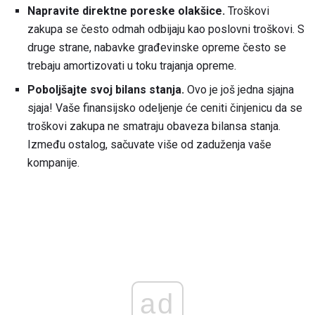
Napravite direktne poreske olakšice.
Troškovi
zakupa se često odmah odbijaju kao poslovni troškovi. S
druge strane, nabavke građevinske opreme često se
trebaju amortizovati u toku trajanja opreme.
Poboljšajte svoj bilans stanja.
Ovo je još jedna sjajna
sjaja! Vaše finansijsko odeljenje će ceniti činjenicu da se
troškovi zakupa ne smatraju obaveza bilansa stanja.
Između ostalog, sačuvate više od zaduženja vaše
kompanije.
ad