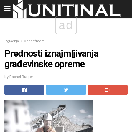
ad
Izgradnja
Menadžment
Prednosti iznajmljivanja
građevinske opreme
by Rachel Burger