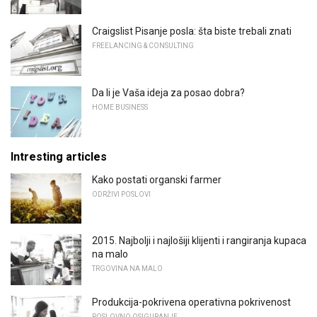
Craigslist Pisanje posla: šta biste trebali znati
FREELANCING & CONSULTING
Da li je Vaša ideja za posao dobra?
HOME BUSINESS
Intresting articles
Kako postati organski farmer
ODRŽIVI POSLOVI
2015. Najbolji i najlošiji klijenti i rangiranja kupaca
na malo
TRGOVINA NA MALO
Produkcija-pokrivena operativna pokrivenost
POSLOVNO OSIGURANJE