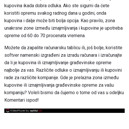
kupovina ikada dobra odluka. Ako ste sigurni da ćete
koristiti opremu svakog radnog dana u godini, onda
kupovina i dalje može biti bolja opcija. Kao pravilo, zona
unakrsne zone između iznajmljivanja i kupovine je upotreba
opreme od 60 do 70 procenata vremena.
Možete da zapalite računarsku tablicu ili, još bolje, koristite
softver namenski izgrađeni za izradu računara i izračunajte
da li je kupovina ili iznajmljivanje građevinske opreme
najbolje za vas. Različite odluke o iznajmljivanju ili kupovini
rade za različite kompanije. Gde je prelazna zona između
kupovine ili iznajmljivanja građevinske opreme za vašu
kompaniju? Voleli bismo da čujemo o tome od vas u odeljku
Komentari ispod!