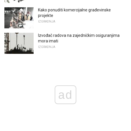
Kako ponuditi komercijalne građevinske
projekte
IZGRADNJA
Izvođač radova na zajedničkim osiguranjima
mora imati
IZGRADNJA
ad