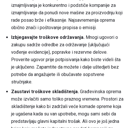
iznajmljivanja je konkurentno i podstiče kompanije za
iznajmljivanje da ponudi nove mašine za proizvodnju koji
rade posao brže i efikasnije. Najsavremenija oprema
obično znači i poštovanje propisa o emisiji.
Izbjegavajte troškove održavanja.
Mnogi ugovori o
zakupu sadrže odredbe za održavanje (uključujući
vođenje evidencije), popravke i rezervne delove.
Proverite ugovor prije potpisivanja kako biste videli šta
je uključeno. Zapamtite da možete i dalje uštedjeti bez
potrebe da angažujete ili obučavate sopstvene
stručnjake.
Zaustavi troškove skladištenja.
Građevinska oprema
može izvlačiti samo toliko praznog vremena. Prostori za
skladištenje kako bi zadržali veće komade opreme koja
je ugašena kada su van upotrebe, mogu sami sebi da
predstavljaju glavni kapitalni trošak. Ali ovo je još jedna