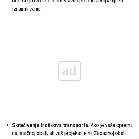
briga koju možete jednostavno predati kompaniji za
iznajmljivanje.
ad
Skraćivanje troškova transporta.
Ako je vaša oprema
na istočnoj obali, ali vaš projekat je na Zapadnoj obali,