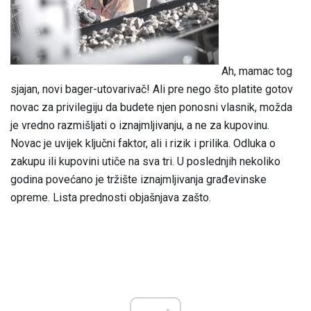
Ah, mamac tog
sjajan, novi bager-utovarivač! Ali pre nego što platite gotov
novac za privilegiju da budete njen ponosni vlasnik, možda
je vredno razmišljati o iznajmljivanju, a ne za kupovinu.
Novac je uvijek ključni faktor, ali i rizik i prilika. Odluka o
zakupu ili kupovini utiče na sva tri. U poslednjih nekoliko
godina povećano je tržište iznajmljivanja građevinske
opreme. Lista prednosti objašnjava zašto.