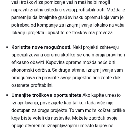
vaši troškovi za pomicanje vaših mašina bi mogli
napraviti znatnu uštedu u svojoj profitabilnosti. Možda je
pametnije da iznajmite građevinsku opremu koja vam je
potrebna od kompanije za iznajmljivanje lokalno na vašu
lokaciju projekta i opustite se troškovima prevoza.
Koristite nove mogućnosti.
Neki projekti zahtevaju
specijalizovanu opremu ukoliko se one moraju pravilno i
efikasno obaviti. Kupovina opreme možda neće biti
ekonomski održiva. Sa druge strane, iznajmljivanje vam
omogućava da proširite svoje projektne horizonte dok
ostanete profitabilni.
Umanjite troškove oportuniteta
Ako kupite umesto
iznajmljivanja, povezujete kapital koji tada više nije
dostupan za druge projekte. To vam može koštati prilike
koje biste voleli da nastavite. Možete zadržati svoje
opcije otvorenim iznajmljivanjem umesto kupovine.