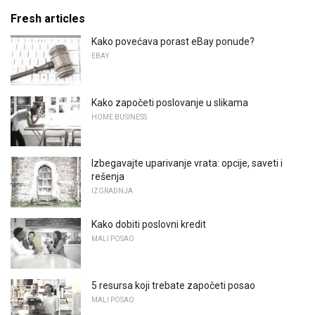
Fresh articles
Kako povećava porast eBay ponude?
EBAY
Kako započeti poslovanje u slikama
HOME BUSINESS
Izbegavajte uparivanje vrata: opcije, saveti i
rešenja
IZGRADNJA
Kako dobiti poslovni kredit
MALI POSAO
5 resursa koji trebate započeti posao
MALI POSAO