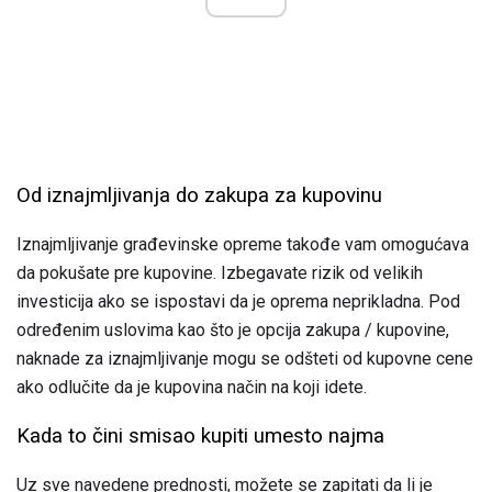
Od iznajmljivanja do zakupa za kupovinu
Iznajmljivanje građevinske opreme takođe vam omogućava
da pokušate pre kupovine. Izbegavate rizik od velikih
investicija ako se ispostavi da je oprema neprikladna. Pod
određenim uslovima kao što je opcija zakupa / kupovine,
naknade za iznajmljivanje mogu se odšteti od kupovne cene
ako odlučite da je kupovina način na koji idete.
Kada to čini smisao kupiti umesto najma
Uz sve navedene prednosti, možete se zapitati da li je