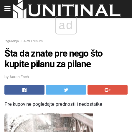
ad
Izgradnja
Alati i resursi
Šta da znate pre nego što
kupite pilanu za pilane
by Aaron Esch
Pre kupovine pogledajte prednosti i nedostatke