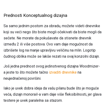
Prednosti Konceptualnog dizajna
Sa samo jednim postom za obradu, možete videti dnevnike
koji su veći nego što biste mogli očekivati ​​da biste mogli da
sečete. Ne morate da pokušavate da stisnete dnevnik
između 2 ili više postova. Ovo vam daje mogućnost da
izbrišete log na manje upravljivu veličinu na mlin. Logotip
čudnog oblika može se lakše rezati na ovaj konzolni dizajn.
Još jedna prednost ovog jedinstvenog dizajna Woodmizer-
a jeste to što možete tačno
izvaditi dnevnike
na
neujednačenoj površini.
Iako je uvek dobra ideja da vašu pilanu bude što je moguće
veća, dizajn monorail-a vam daje više fleksibilnosti, jer glava
testere je uvek paralelna sa stazom.