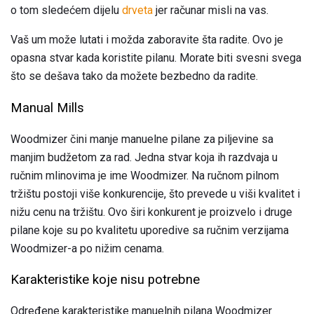
o tom sledećem dijelu
drveta
jer računar misli na vas.
Vaš um može lutati i možda zaboravite šta radite. Ovo je
opasna stvar kada koristite pilanu. Morate biti svesni svega
što se dešava tako da možete bezbedno da radite.
Manual Mills
Woodmizer čini manje manuelne pilane za piljevine sa
manjim budžetom za rad. Jedna stvar koja ih razdvaja u
ručnim mlinovima je ime Woodmizer. Na ručnom pilnom
tržištu postoji više konkurencije, što prevede u viši kvalitet i
nižu cenu na tržištu. Ovo širi konkurent je proizvelo i druge
pilane koje su po kvalitetu uporedive sa ručnim verzijama
Woodmizer-a po nižim cenama.
Karakteristike koje nisu potrebne
Određene karakteristike manuelnih pilana Woodmizer