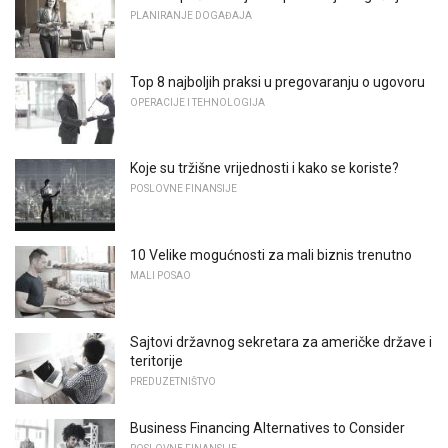
PLANIRANJE DOGAĐAJA
Top 8 najboljih praksi u pregovaranju o ugovoru
OPERACIJE I TEHNOLOGIJA
Koje su tržišne vrijednosti i kako se koriste?
POSLOVNE FINANSIJE
10 Velike mogućnosti za mali biznis trenutno
MALI POSAO
Sajtovi državnog sekretara za američke države i
teritorije
PREDUZETNIŠTVO
Business Financing Alternatives to Consider