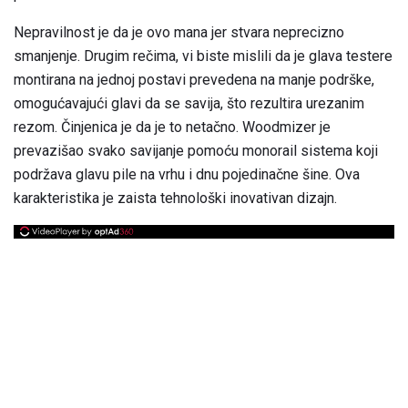
Nepravilnost je da je ovo mana jer stvara neprecizno
smanjenje. Drugim rečima, vi biste mislili da je glava testere
montirana na jednoj postavi prevedena na manje podrške,
omogućavajući glavi da se savija, što rezultira urezanim
rezom. Činjenica je da je to netačno. Woodmizer je
prevazišao svako savijanje pomoću monorail sistema koji
podržava glavu pile na vrhu i dnu pojedinačne šine. Ova
karakteristika je zaista tehnološki inovativan dizajn.