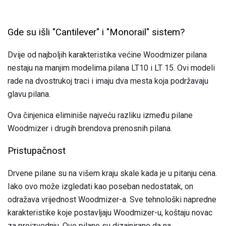
Gde su išli "Cantilever" i "Monorail" sistem?
Dvije od najboljih karakteristika većine Woodmizer pilana
nestaju na manjim modelima pilana LT10 i LT 15. Ovi modeli
rade na dvostrukoj traci i imaju dva mesta koja podržavaju
glavu pilana.
Ova činjenica eliminiše najveću razliku između pilane
Woodmizer i drugih brendova prenosnih pilana.
Pristupačnost
Drvene pilane su na višem kraju skale kada je u pitanju cena.
Iako ovo može izgledati kao poseban nedostatak, on
odražava vrijednost Woodmizer-a. Sve tehnološki napredne
karakteristike koje postavljaju Woodmizer-u, koštaju novac
za proizvodnju. Ove pilane su dizajnirane da na