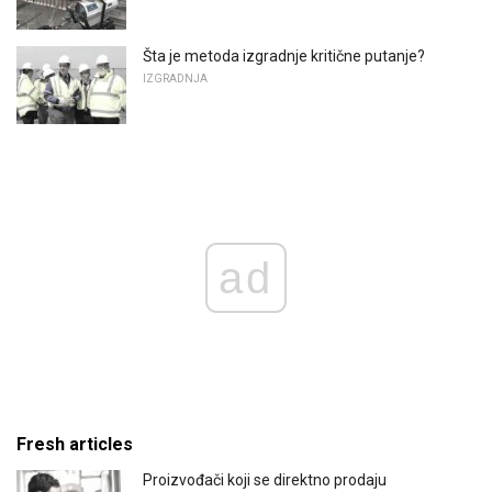
Šta je metoda izgradnje kritične putanje?
IZGRADNJA
ad
Fresh articles
Proizvođači koji se direktno prodaju