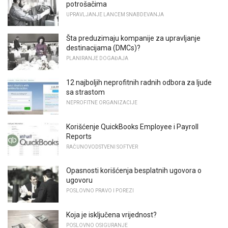
potrošačima
UPRAVLJANJE LANCEM SNABDEVANJA
Šta preduzimaju kompanije za upravljanje
destinacijama (DMCs)?
PLANIRANJE DOGAĐAJA
12 najboljih neprofitnih radnih odbora za ljude
sa strastom
NEPROFITNE ORGANIZACIJE
Korišćenje QuickBooks Employee i Payroll
Reports
RAČUNOVODSTVENI SOFTVER
Opasnosti korišćenja besplatnih ugovora o
ugovoru
POSLOVNO PRAVO I POREZI
Koja je isključena vrijednost?
POSLOVNO OSIGURANJE