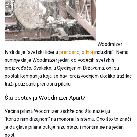
Woodmizer
tvrdi da je "svetski lider u
prenosnoj pilnoj
industriji". Nema
sumnje da je Woodmizer jedan od vodećih svetskih
proizvođača. Svakako, u Sjedinjenim Državama, oni su
postali kompanija koja se bavi proizvodnjom ukoliko tražilac
traži pouzdanu prenosnu pilanu.
Šta postavlja Woodmizer Apart?
Većina pilana Woodmizer sadrže ono što nazivaju
"konzolnim dizajnom" na monorail sistemu. Ono što to znači
je da glava pilane putuje nizu stazu i montira se na jedan
post.