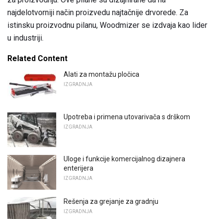
najdelotvorniji način proizvedu najtačnije drvorede. Za
istinsku proizvodnu pilanu, Woodmizer se izdvaja kao lider
u industriji.
Related Content
Alati za montažu pločica
IZGRADNJA
Upotreba i primena utovarivača s drškom
IZGRADNJA
Uloge i funkcije komercijalnog dizajnera
enterijera
IZGRADNJA
Rešenja za grejanje za gradnju
IZGRADNJA