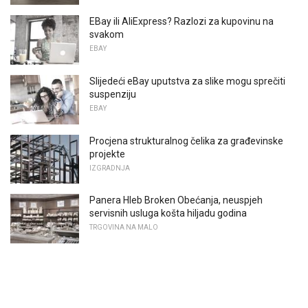
EBay ili AliExpress? Razlozi za kupovinu na
svakom
EBAY
Slijedeći eBay uputstva za slike mogu sprečiti
suspenziju
EBAY
Procjena strukturalnog čelika za građevinske
projekte
IZGRADNJA
Panera Hleb Broken Obećanja, neuspjeh
servisnih usluga košta hiljadu godina
TRGOVINA NA MALO