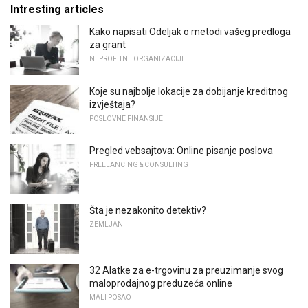
Intresting articles
Kako napisati Odeljak o metodi vašeg predloga
za grant
NEPROFITNE ORGANIZACIJE
Koje su najbolje lokacije za dobijanje kreditnog
izvještaja?
POSLOVNE FINANSIJE
Pregled vebsajtova: Online pisanje poslova
FREELANCING & CONSULTING
Šta je nezakonito detektiv?
ZEMLJANI
32 Alatke za e-trgovinu za preuzimanje svog
maloprodajnog preduzeća online
MALI POSAO