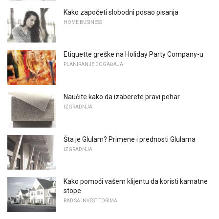
Kako započeti slobodni posao pisanja
HOME BUSINESS
Etiquette greške na Holiday Party Company-u
PLANIRANJE DOGAĐAJA
Naučite kako da izaberete pravi pehar
IZGRADNJA
Šta je Glulam? Primene i prednosti Glulama
IZGRADNJA
Kako pomoći vašem klijentu da koristi kamatne
stope
RAD SA INVESTITORIMA