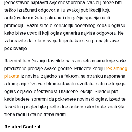
jednostavno napraviti svjesnost brenda. Vaš cilj može biti
teško izračunati odgovor, ali u svakoj publikaciji koju
oglašavate možete pokrenuti drugačiju specijalnu ili
promociju. Razmislite o korištenju posebnog koda u oglasu
kako biste utvrdili koji oglas generira najviše odgovora. Ne
zaboravite da pitate svoje klijente kako su pronašli vaše
poslovanje.
Razmislite o čuvanju fascikle sa svim reklamama koje vaše
preduzeće prodaje svake godine. Priložite kopiju
reklamnog
plakata
iz novina, zajedno sa faktom, na stranicu napomena
o kampanji. Ovo će dokumentovati rezultate, datume koje je
oglas objavio, efektivnost i naučene lekcije. Sledeći put
kada budete spremni da pokrenete novinski oglas, izvadite
fasciklu i pogledajte prethodne oglase kako biste znali šta
treba raditi i šta ne treba raditi.
Related Content