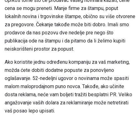
Uprkos tome što će prodavac vašeg novinara kazati, cene
cena se mogu preneti. Manje firme za štampu, poput
lokalnih novina i trgovinske štampe, obično su više otvorene
za pregovore. Čekanje takođe može biti dobro. Imali smo
prodavce da nas pozovu dve nedelje pre nego što
publikacija ode na štampu i da pitamo da li želimo kupiti
neiskorišteni prostor za popust.
Ako koristite jednu određenu kompaniju za vaš marketing,
možda ćete dobiti dodatne popuste za ponovljeno
oglašavanje. 52-nedeljni ugovor o novinama može spasiti
malom maloprodajnom puno novca. Takođe, ako učinite
dosta reklama, neće vam boljeti tražiti besplatni PR. Veliko
angažovanje vaših dolara za reklamiranje može netretirati
vaš posao lepo upisati.