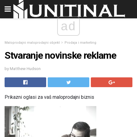
ad
Maloprodajni maloprodajni objekt
Prodaja i marketing
Stvaranje novinske reklame
by Matthew Hudson
Prikazni oglasi za vaš maloprodajni biznis