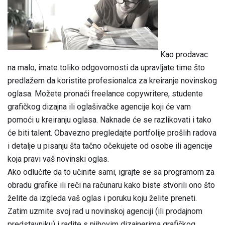
Kao prodavac
na malo, imate toliko odgovornosti da upravljate time što
predlažem da koristite profesionalca za kreiranje novinskog
oglasa. Možete pronaći freelance copywritere, studente
grafičkog dizajna ili oglašivačke agencije koji će vam
pomoći u kreiranju oglasa. Naknade će se razlikovati i tako
će biti talent. Obavezno pregledajte portfolije prošlih radova
i detalje u pisanju šta tačno očekujete od osobe ili agencije
koja pravi vaš novinski oglas.
Ako odlučite da to učinite sami, igrajte se sa programom za
obradu grafike ili reči na računaru kako biste stvorili ono što
želite da izgleda vaš oglas i poruku koju želite preneti.
Zatim uzmite svoj rad u novinskoj agenciji (ili prodajnom
predstavniku) i radite s njihovim dizajnerima grafičkog