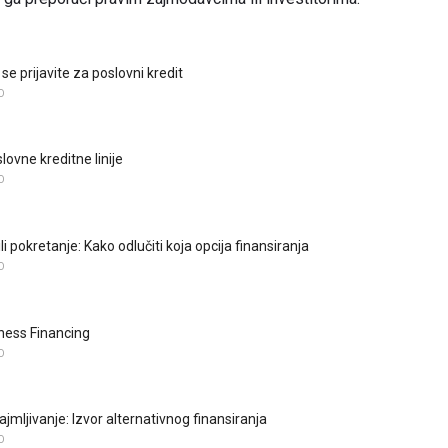
se prijavite za poslovni kredit
O
lovne kreditne linije
O
ili pokretanje: Kako odlučiti koja opcija finansiranja
O
ness Financing
O
jmljivanje: Izvor alternativnog finansiranja
O