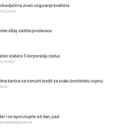
dobavljačima znači osiguranje kvaliteta
EHNOLOGIJA
niše eBay zaštita prodavaca
tion izabere S korporaciju status
 I POREZI
itna kartica za trenutni kredit za svaku bonitetsku ocjenu
NSIJE
ler i ne isporučujete isti dan, pazi
LANCEM SNABDEVANJA