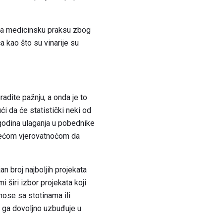
 za medicinsku praksu zbog
a kao što su vinarije su
radite pažnju, a onda je to
ći da će statistički neki od
godina ulaganja u pobednike
jvećom vjerovatnoćom da
n broj najboljih projekata
i širi izbor projekata koji
nose sa stotinama ili
da ga dovoljno uzbuđuje u