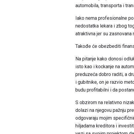
automobila, transporta i tra
Iako nema profesionalne poz
nedostatka lekara i zbog tog
atraktivna jer su zasnovana n
Takođe će obezbediti finansi
Na pitanje kako donosi odluku
isto kao i kockanje na automa
preduzeća dobro raditi, a d
i gubitnike, on je razvio m
budu profitabilni i da postan
S obzirom na relativno nizak
dolazi na njegovu pažnju prek
odgovaraju mojim specifičnim
hiljadama kreditora i invest
vezi sa svojim projektom da