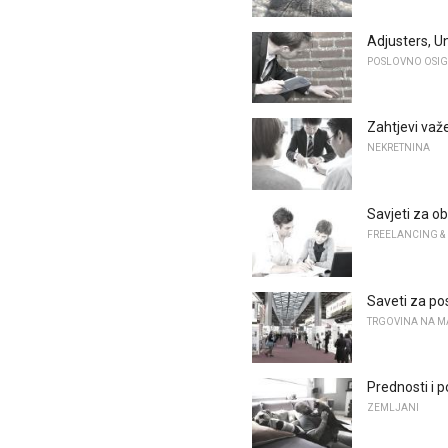
Adjusters, Un
POSLOVNO OSI
Zahtjevi važ
NEKRETNINA
Savjeti za o
FREELANCING &
Saveti za po
TRGOVINA NA 
Prednosti i 
ZEMLJANI