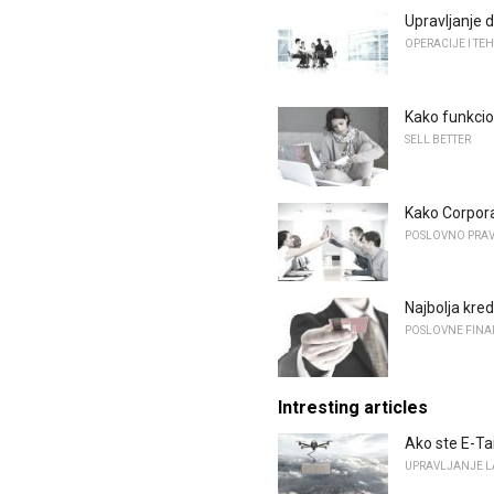
Upravljanje 
OPERACIJE I T
Kako funkcio
SELL ​​BETTER
Kako Corpora
POSLOVNO PRAVO
Najbolja kred
POSLOVNE FINA
Intresting articles
Ako ste E-Tai
UPRAVLJANJE 