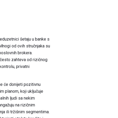
eduzetnici šetaju u banke s
 Mnogi od ovih stručnjaka su
poslovnih brokera.
 često zahteva od rizičnog
ontrolu, privatni
je će donijeti pozitivnu
m planom, koji uključuje
lnih ljudi sa nekim
angažuju na rizičnim
ja ili tržišnim segmentima.