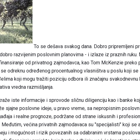
To se dešava svakog dana. Dobro pripremljeni pr
dobro razvijenim poslovnim planovima - i izlaze iz praznih ruku.
 finansiranje od privatnog zajmodavca, kao Tom McKenzie preko 
a se odreknu određenog procentualnog vlasništva u poslu koji se
đelima koji mogu tražiti poziciju odbora ili značajnu svakodnevnu k
tiva vredna razmišljanja.
traže iste informacije i sprovode sličnu diligenciju kao i banke ko
raže sjajne poslovne ideje, u pravo vreme, sa nepropisnim poslovni
đaja i realne prognoze, podržane od strane iskusnih i profesiona
 Međutim, većina privatnih zajmodavaca su "specijalisti" koji se 
eju i mogućnost i rizik povezanih sa odabranim vrstama poslovan