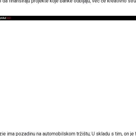
a finansiraju projekte koje banke odbijaju, već će kreativno strukt
e ima pozadinu na automobilskom tržištu; U skladu s tim, on je 