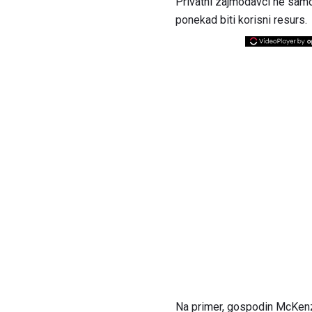
Privatni zajmodavci ne samo d
ponekad biti korisni resurs.
Na primer, gospodin McKenzi