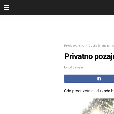
Preduzetništvo
Opcije finansiranja
Privatno pozajm
by Lil Sawyer
Gde preduzetnici idu kada 