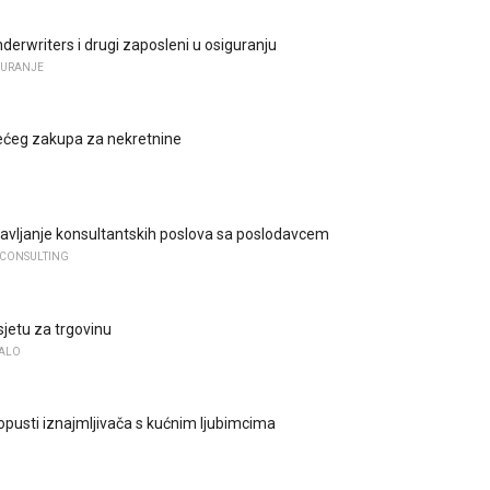
derwriters i drugi zaposleni u osiguranju
GURANJE
ećeg zakupa za nekretnine
bavljanje konsultantskih poslova sa poslodavcem
 CONSULTING
sjetu za trgovinu
MALO
popusti iznajmljivača s kućnim ljubimcima