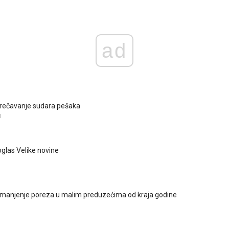
ad
 sprečavanje sudara pešaka
I
oglas Velike novine
smanjenje poreza u malim preduzećima od kraja godine