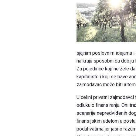
sjajnim poslovnim idejama i 
na kraju sposobni da dobiju
Za pojedince koji ne žele d
kapitaliste i koji se bave an
zajmodavac može biti alterna
U celini privatni zajmodavci 
odluku o finansiranju. Oni t
scenarije nepredviđenih doga
finansijskim udelom u poslu.
poduhvatima jer jasno razum