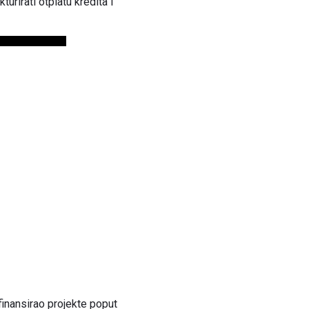
urirati otplatu kredita i
finansirao projekte poput