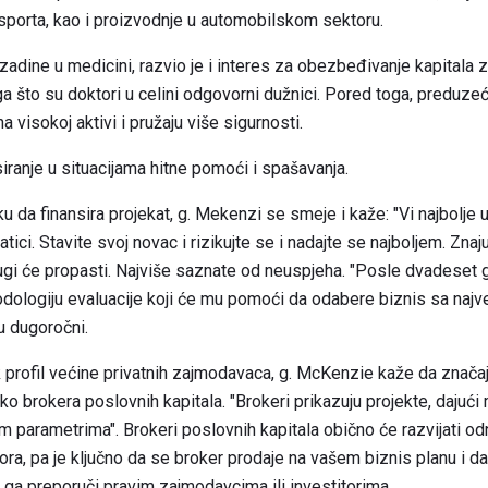
nsporta, kao i proizvodnje u automobilskom sektoru.
adine u medicini, razvio je i interes za obezbeđivanje kapitala
a što su doktori u celini odgovorni dužnici. Pored toga, preduzeć
a visokoj aktivi i pružaju više sigurnosti.
ranje u situacijama hitne pomoći i spašavanja.
 da finansira projekat, g. Mekenzi se smeje i kaže: "Vi najbolje u
tici. Stavite svoj novac i rizikujte se i nadajte se najboljem. Znaju
rugi će propasti. Najviše saznate od neuspjeha. "Posle dvadeset 
etodologiju evaluacije koji će mu pomoći da odabere biznis sa na
u dugoročni.
 profil većine privatnih zajmodavaca, g. McKenzie kaže da značaja
o brokera poslovnih kapitala. "Brokeri prikazuju projekte, dajući m
 parametrima". Brokeri poslovnih kapitala obično će razvijati od
itora, pa je ključno da se broker prodaje na vašem biznis planu i 
 ga preporuči pravim zajmodavcima ili investitorima.