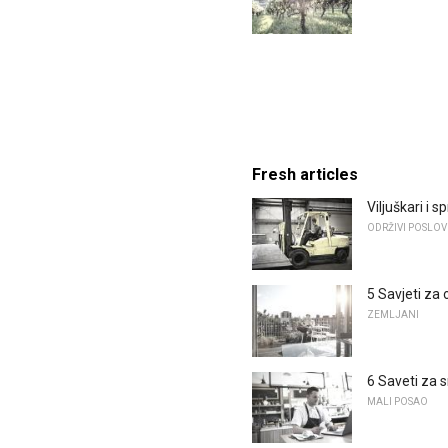
Fresh articles
Viljuškari i
ODRŽIVI POSLOV
5 Savjeti za 
ZEMLJANI
6 Saveti za 
MALI POSAO