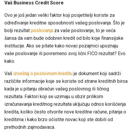
Vaš Business Credit Score
Ovo je još jedan veliki faktor koji posjetitelji koriste za
određivanje kreditne sposobnosti vašeg poslovanja. Što je
bolji rezultat
poslovanja
za vaše poslovanje, to je veća
šansa da vam bude odobren kredit od bilo koje finansijske
institucije. Ako se pitate kako novac pozajmici upoznaju
vaše poslovanje ili povremeno svoj lični FICO rezultat? Evo
kako.
Vaš
izveštaj o poslovnom kreditu
je dokument koji sadrži
različite informacije koje se koriste od strane kreditnih biroa
kada je u pitanju obračun vašeg poslovnog ili ličnog
rezultata. Faktori koji se uzimaju u obzir prilikom
izračunavanja kreditnog rezultata uključuju odnos korišćenja
kredita, koliko često otvorite nove kreditne račune, pitanja o
kreditima i kako brzo očistite novac koji ste dobili od
prethodnih zajmodavaca.