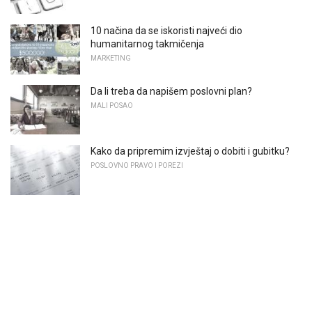
10 načina da se iskoristi najveći dio
humanitarnog takmičenja
MARKETING
Da li treba da napišem poslovni plan?
MALI POSAO
Kako da pripremim izvještaj o dobiti i gubitku?
POSLOVNO PRAVO I POREZI