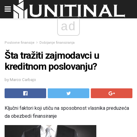
ad
Poslovne finansije
Dobijanje finansiranja
Šta tražiti zajmodavci u
kreditnom poslovanju?
by Marco Carbajo
Ključni faktori koji utiču na sposobnost vlasnika preduzeća
da obezbedi finansiranje