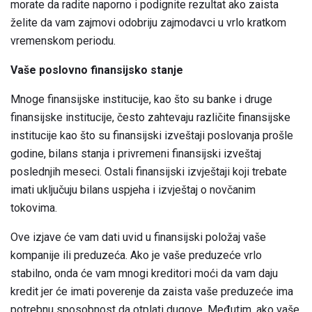
morate da radite naporno i podignite rezultat ako zaista
želite da vam zajmovi odobriju zajmodavci u vrlo kratkom
vremenskom periodu.
Vaše poslovno finansijsko stanje
Mnoge finansijske institucije, kao što su banke i druge
finansijske institucije, često zahtevaju različite finansijske
institucije kao što su finansijski izveštaji poslovanja prošle
godine, bilans stanja i privremeni finansijski izveštaj
poslednjih meseci. Ostali finansijski izvještaji koji trebate
imati uključuju bilans uspjeha i izvještaj o novčanim
tokovima.
Ove izjave će vam dati uvid u finansijski položaj vaše
kompanije ili preduzeća. Ako je vaše preduzeće vrlo
stabilno, onda će vam mnogi kreditori moći da vam daju
kredit jer će imati poverenje da zaista vaše preduzeće ima
potrebnu sposobnost da otplati dugove. Međutim, ako vaše