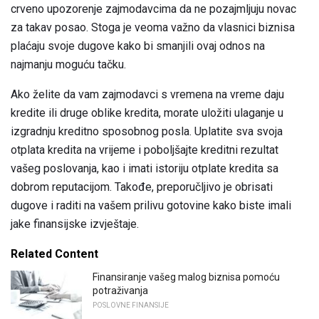
crveno upozorenje zajmodavcima da ne pozajmljuju novac
za takav posao. Stoga je veoma važno da vlasnici biznisa
plaćaju svoje dugove kako bi smanjili ovaj odnos na
najmanju moguću tačku.
Ako želite da vam zajmodavci s vremena na vreme daju
kredite ili druge oblike kredita, morate uložiti ulaganje u
izgradnju kreditno sposobnog posla. Uplatite sva svoja
otplata kredita na vrijeme i poboljšajte kreditni rezultat
vašeg poslovanja, kao i imati istoriju otplate kredita sa
dobrom reputacijom. Takođe, preporučljivo je obrisati
dugove i raditi na vašem prilivu gotovine kako biste imali
jake finansijske izvještaje.
Related Content
Finansiranje vašeg malog biznisa pomoću
potraživanja
POSLOVNE FINANSIJE