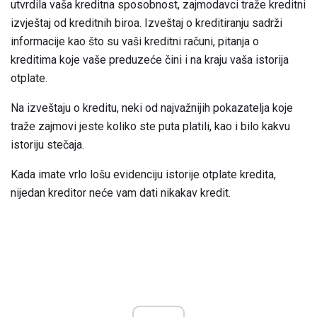
utvrdila vaša kreditna sposobnost, zajmodavci traže kreditni
izvještaj od kreditnih biroa. Izveštaj o kreditiranju sadrži
informacije kao što su vaši kreditni računi, pitanja o
kreditima koje vaše preduzeće čini i na kraju vaša istorija
otplate.
Na izveštaju o kreditu, neki od najvažnijih pokazatelja koje
traže zajmovi jeste koliko ste puta platili, kao i bilo kakvu
istoriju stečaja.
Kada imate vrlo lošu evidenciju istorije otplate kredita,
nijedan kreditor neće vam dati nikakav kredit.