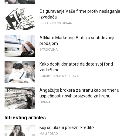
Osiguravanje Vaše firme protiv neslaganja
izvođača
POSLOVNO OSIGURANJE
Affiliate Marketing Alati za snabdevanje
prodajom
E-TRGOVINA
Kako dobiti donatore da date svoj fond
zadužbine
PRIKUPLJANJE SREDSTAVA
Angažujte brokera za hranu kao partner u
uspješnosti novih proizvoda za hranu
HRANA
Intresting articles
Koji su ulazni porezni krediti?
MALI POSAO