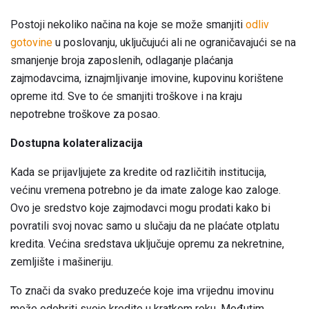
Postoji nekoliko načina na koje se može smanjiti
odliv
gotovine
u poslovanju, uključujući ali ne ograničavajući se na
smanjenje broja zaposlenih, odlaganje plaćanja
zajmodavcima, iznajmljivanje imovine, kupovinu korištene
opreme itd. Sve to će smanjiti troškove i na kraju
nepotrebne troškove za posao.
Dostupna kolateralizacija
Kada se prijavljujete za kredite od različitih institucija,
većinu vremena potrebno je da imate zaloge kao zaloge.
Ovo je sredstvo koje zajmodavci mogu prodati kako bi
povratili svoj novac samo u slučaju da ne plaćate otplatu
kredita. Većina sredstava uključuje opremu za nekretnine,
zemljište i mašineriju.
To znači da svako preduzeće koje ima vrijednu imovinu
može odobriti svoje kredite u kratkom roku. Međutim,