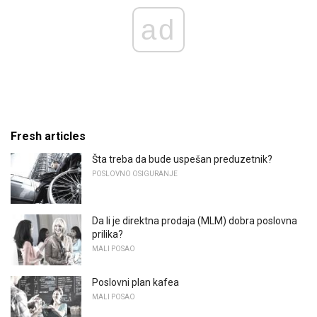
ad
Fresh articles
Šta treba da bude uspešan preduzetnik?
POSLOVNO OSIGURANJE
Da li je direktna prodaja (MLM) dobra poslovna
prilika?
MALI POSAO
Poslovni plan kafea
MALI POSAO