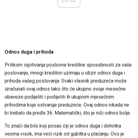
Odnos duga i prihoda
Prilikom ispitivanja poslovne kreditne sposobnosti za vaše
poslovanje, mnogi kreditori uzimaju u obzir odnos duga i
prihoda vašeg poslovanja. Svaki vlasnik preduzeća može
izračunati ovaj odnos tako što će ukupno svoje mesečne
obaveze podijeliti i podijeliti ih ukupnim mjesečnim
prihodima koje ostvaruje preduzeće. Ovaj odnos nikada ne
bi trebalo da pređe 36. Matematički, što je niži odnos bolje.
To znači da bilo koji posao čiji je odnos duga i dohotka
veoma visok, ima veći rizik od gubitka u plaćanju. Ovo je