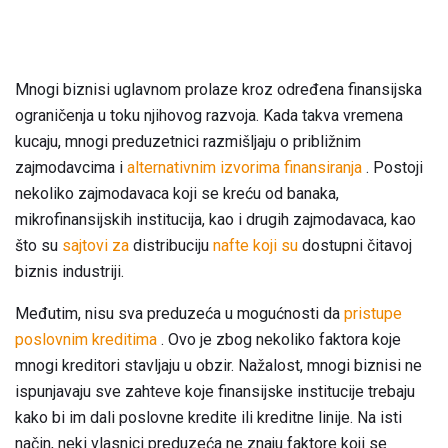
Mnogi biznisi uglavnom prolaze kroz određena finansijska
ograničenja u toku njihovog razvoja. Kada takva vremena
kucaju, mnogi preduzetnici razmišljaju o približnim
zajmodavcima i
alternativnim izvorima finansiranja
. Postoji
nekoliko zajmodavaca koji se kreću od banaka,
mikrofinansijskih institucija, kao i drugih zajmodavaca, kao
što su
sajtovi za
distribuciju
nafte koji su
dostupni čitavoj
biznis industriji.
Međutim, nisu sva preduzeća u mogućnosti da
pristupe
poslovnim kreditima
. Ovo je zbog nekoliko faktora koje
mnogi kreditori stavljaju u obzir. Nažalost, mnogi biznisi ne
ispunjavaju sve zahteve koje finansijske institucije trebaju
kako bi im dali poslovne kredite ili kreditne linije. Na isti
način, neki vlasnici preduzeća ne znaju faktore koji se