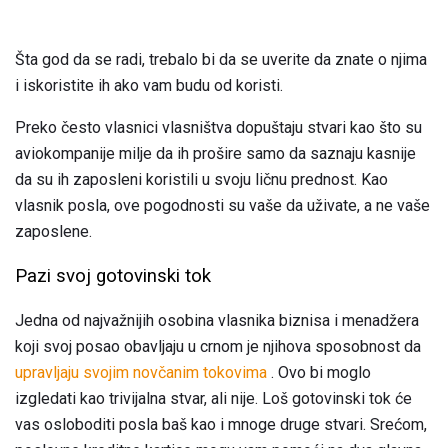
Šta god da se radi, trebalo bi da se uverite da znate o njima
i iskoristite ih ako vam budu od koristi.
Preko često vlasnici vlasništva dopuštaju stvari kao što su
aviokompanije milje da ih prošire samo da saznaju kasnije
da su ih zaposleni koristili u svoju ličnu prednost. Kao
vlasnik posla, ove pogodnosti su vaše da uživate, a ne vaše
zaposlene.
Pazi svoj gotovinski tok
Jedna od najvažnijih osobina vlasnika biznisa i menadžera
koji svoj posao obavljaju u crnom je njihova sposobnost da
upravljaju svojim novčanim tokovima
. Ovo bi moglo
izgledati kao trivijalna stvar, ali nije. Loš gotovinski tok će
vas osloboditi posla baš kao i mnoge druge stvari. Srećom,