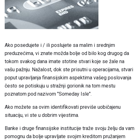
Ako posedujete i / ili poslujete sa malim i srednjim
preduzećima, vi znate možda bolje od bilo kog drugog da
tokom svakog dana imate stotine stvari koje se žale na
vašu pažnju. Nažalost, dok ste prisutni u operacijama, stvari
poput upravljanja finansijskim aspektima vašeg poslovanja
često se potiskuju u stražnji gorionik na tom mestu
poznatom pod nazivom "Someday Isle".
Ako možete sa ovim identifikovati previše uobičajenu
situaciju, vi ste u dobrim vijestima.
Banke i druge finansijske institucije traže svoju želju da vam
pomognu da bolje upravljate svojim kreditom pružanjem