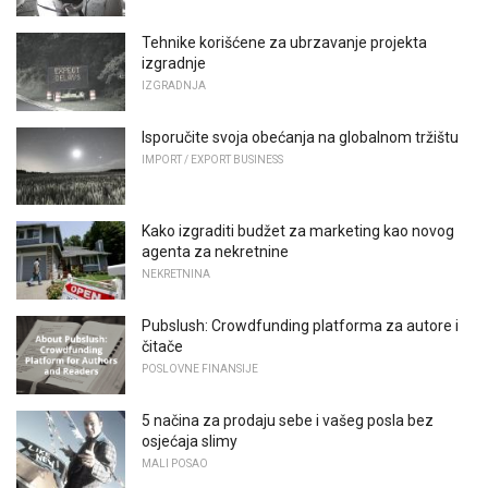
Tehnike korišćene za ubrzavanje projekta
izgradnje
IZGRADNJA
Isporučite svoja obećanja na globalnom tržištu
IMPORT / EXPORT BUSINESS
Kako izgraditi budžet za marketing kao novog
agenta za nekretnine
NEKRETNINA
Pubslush: Crowdfunding platforma za autore i
čitače
POSLOVNE FINANSIJE
5 načina za prodaju sebe i vašeg posla bez
osjećaja slimy
MALI POSAO