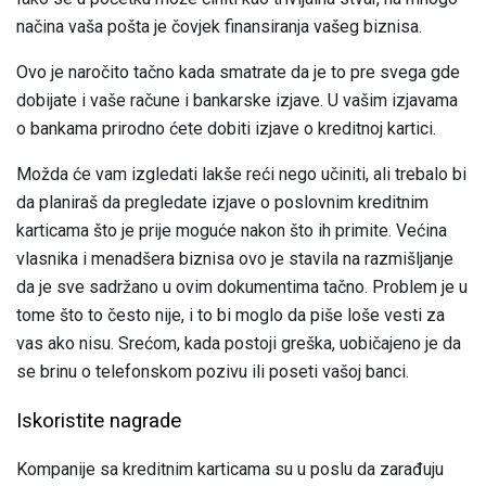
načina vaša pošta je čovjek finansiranja vašeg biznisa.
Ovo je naročito tačno kada smatrate da je to pre svega gde
dobijate i vaše račune i bankarske izjave. U vašim izjavama
o bankama prirodno ćete dobiti izjave o kreditnoj kartici.
Možda će vam izgledati lakše reći nego učiniti, ali trebalo bi
da planiraš da pregledate izjave o poslovnim kreditnim
karticama što je prije moguće nakon što ih primite. Većina
vlasnika i menadšera biznisa ovo je stavila na razmišljanje
da je sve sadržano u ovim dokumentima tačno. Problem je u
tome što to često nije, i to bi moglo da piše loše vesti za
vas ako nisu. Srećom, kada postoji greška, uobičajeno je da
se brinu o telefonskom pozivu ili poseti vašoj banci.
Iskoristite nagrade
Kompanije sa kreditnim karticama su u poslu da zarađuju