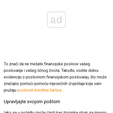
ad
To znači da ne mešate finansijske poslove vašeg
poslovanja i vašeg ličnog života. Takođe, vodite dobru
evidenciju o poslovnom finansijskom poslovanju, što može
značajno pomoći pomoću mjesečnih izvještaja koje vam
pružaju
poslovne kreditne kartice
.
Upravljajte svojom poštom
Iako se u početku može činiti kao trivijalna stvar, na mnogo