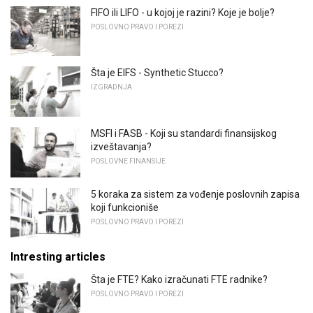
FIFO ili LIFO - u kojoj je razini? Koje je bolje?
POSLOVNO PRAVO I POREZI
Šta je EIFS - Synthetic Stucco?
IZGRADNJA
MSFI i FASB - Koji su standardi finansijskog
izveštavanja?
POSLOVNE FINANSIJE
5 koraka za sistem za vođenje poslovnih zapisa
koji funkcioniše
POSLOVNO PRAVO I POREZI
Intresting articles
Šta je FTE? Kako izračunati FTE radnike?
POSLOVNO PRAVO I POREZI