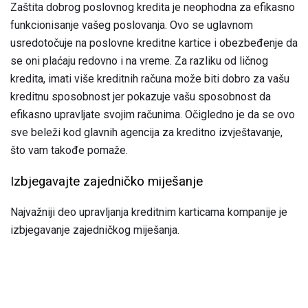
Zaštita dobrog poslovnog kredita je neophodna za efikasno
funkcionisanje vašeg poslovanja. Ovo se uglavnom
usredotočuje na poslovne kreditne kartice i obezbeđenje da
se oni plaćaju redovno i na vreme. Za razliku od ličnog
kredita, imati više kreditnih računa može biti dobro za vašu
kreditnu sposobnost jer pokazuje vašu sposobnost da
efikasno upravljate svojim računima. Očigledno je da se ovo
sve beleži kod glavnih agencija za kreditno izvještavanje,
što vam takođe pomaže.
Izbjegavajte zajedničko miješanje
Najvažniji deo upravljanja kreditnim karticama kompanije je
izbjegavanje zajedničkog miješanja.