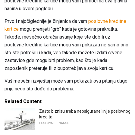
poslovne kreditne kartice mogu vam pomoći na dva glavna
načina u ovom pogledu.
Prvo i najočiglednije je činjenica da vam
poslovne kreditne
kartice
mogu prenijeti "grb" kada je gotovina prekratka.
Takođe, mesečno obračunavanje koje ste dobili uz
poslovne kreditne kartice mogu vam pokazati ne samo ono
što ste potrošili i kada, već takođe možete izdati crvene
zastavice gde mogu biti problem, kao što je kada
zaposlenik preteruje ili zloupotrebljava svoju karticu.
Vaš mesečni izvještaj može vam pokazati ova pitanja dugo
prije nego što dođe do problema.
Related Content
Zašto biznisu treba neosigurane linije poslovnog
kredita
POSLOVNE FINANSIJE