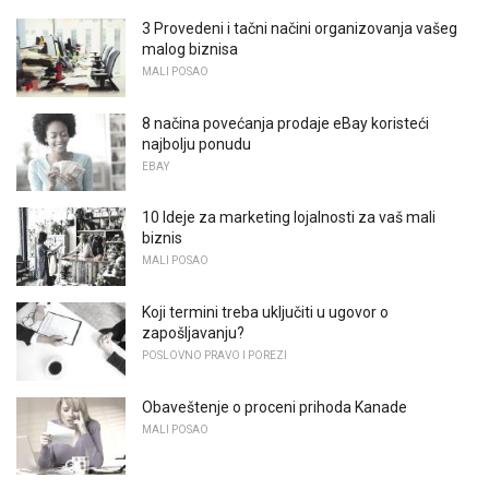
3 Provedeni i tačni načini organizovanja vašeg
malog biznisa
MALI POSAO
8 načina povećanja prodaje eBay koristeći
najbolju ponudu
EBAY
10 Ideje za marketing lojalnosti za vaš mali
biznis
MALI POSAO
Koji termini treba uključiti u ugovor o
zapošljavanju?
POSLOVNO PRAVO I POREZI
Obaveštenje o proceni prihoda Kanade
MALI POSAO