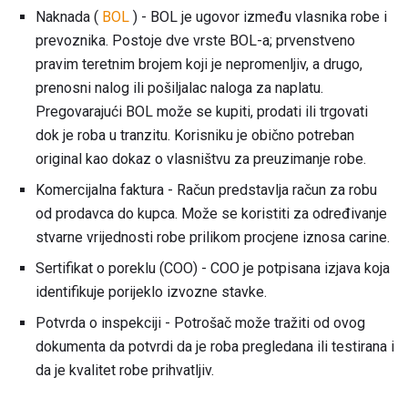
Naknada (
BOL
) - BOL je ugovor između vlasnika robe i
prevoznika. Postoje dve vrste BOL-a; prvenstveno
pravim teretnim brojem koji je nepromenljiv, a drugo,
prenosni nalog ili pošiljalac naloga za naplatu.
Pregovarajući BOL može se kupiti, prodati ili trgovati
dok je roba u tranzitu. Korisniku je obično potreban
original kao dokaz o vlasništvu za preuzimanje robe.
Komercijalna faktura - Račun predstavlja račun za robu
od prodavca do kupca. Može se koristiti za određivanje
stvarne vrijednosti robe prilikom procjene iznosa carine.
Sertifikat o poreklu (COO) - COO je potpisana izjava koja
identifikuje porijeklo izvozne stavke.
Potvrda o inspekciji - Potrošač može tražiti od ovog
dokumenta da potvrdi da je roba pregledana ili testirana i
da je kvalitet robe prihvatljiv.