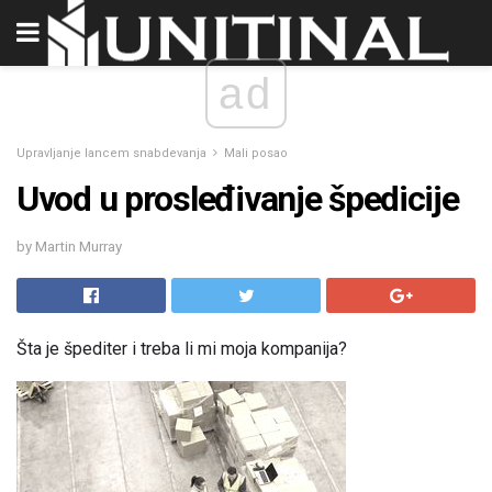
ad
Upravljanje lancem snabdevanja
Mali posao
Uvod u prosleđivanje špedicije
by Martin Murray
Šta je špediter i treba li mi moja kompanija?