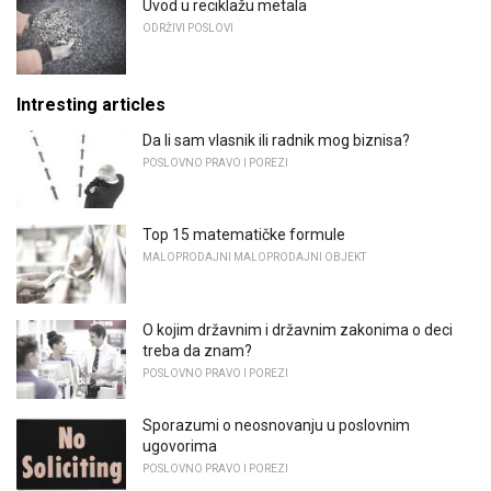
Uvod u reciklažu metala
ODRŽIVI POSLOVI
Intresting articles
Da li sam vlasnik ili radnik mog biznisa?
POSLOVNO PRAVO I POREZI
Top 15 matematičke formule
MALOPRODAJNI MALOPRODAJNI OBJEKT
O kojim državnim i državnim zakonima o deci
treba da znam?
POSLOVNO PRAVO I POREZI
Sporazumi o neosnovanju u poslovnim
ugovorima
POSLOVNO PRAVO I POREZI