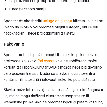
da proizvod dobije kupcu do određenog datuma
u neoštećenom stanju
Špediter će obezbediti
usluge osiguranja
klijenta kako bi se
uverio da ukoliko ovi predmeti stignu oštećeni, oni će biti
nadoknadjeni i neće biti odgovorni za štetu.
Pakovanje
Špediter treba da pruži pomoć klijentu kako pakirati svoje
proizvode za izvoz.
Pakovanje
koje se uobičajeno može
koristiti za isporuku unutar SAD-a možda neće biti dovoljno
za produženi transport, gdje se stavke mogu utovariti u
kontejner ili natovariti i istovarati nekoliko puta duž rute.
Stavka može biti dozvoljena za skladištenje u okruženjima u
kojima se mogu doživjeti ekstremne temperature ili
vremenske prilike. Ako se predmet isporuči putem vazduha,