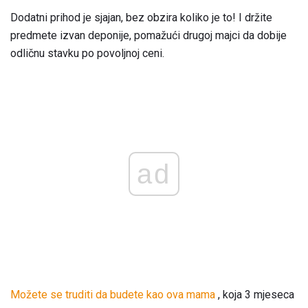
Dodatni prihod je sjajan, bez obzira koliko je to! I držite
predmete izvan deponije, pomažući drugoj majci da dobije
odličnu stavku po povoljnoj ceni.
ad
Možete se truditi da budete kao ova mama
, koja 3 mjeseca