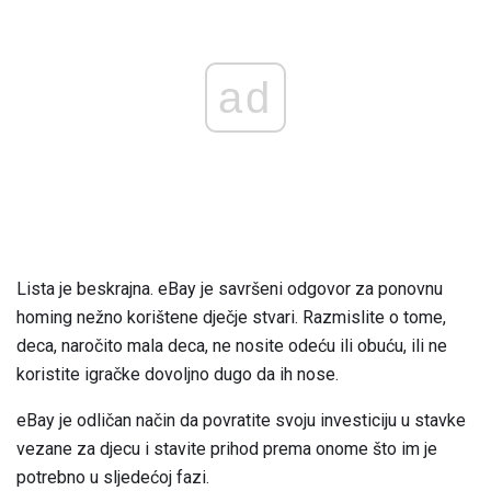
ad
Lista je beskrajna. eBay je savršeni odgovor za ponovnu
homing nežno korištene dječje stvari. Razmislite o tome,
deca, naročito mala deca, ne nosite odeću ili obuću, ili ne
koristite igračke dovoljno dugo da ih nose.
eBay je odličan način da povratite svoju investiciju u stavke
vezane za djecu i stavite prihod prema onome što im je
potrebno u sljedećoj fazi.