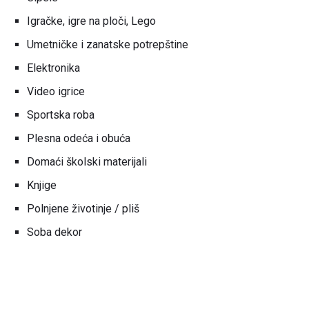
Igračke, igre na ploči, Lego
Umetničke i zanatske potrepštine
Elektronika
Video igrice
Sportska roba
Plesna odeća i obuća
Domaći školski materijali
Knjige
Polnjene životinje / pliš
Soba dekor