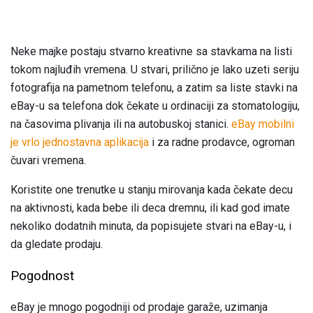
Neke majke postaju stvarno kreativne sa stavkama na listi
tokom najluđih vremena. U stvari, prilično je lako uzeti seriju
fotografija na pametnom telefonu, a zatim sa liste stavki na
eBay-u sa telefona dok čekate u ordinaciji za stomatologiju,
na časovima plivanja ili na autobuskoj stanici.
eBay mobilni
je vrlo jednostavna aplikacija
i za radne prodavce, ogroman
čuvari vremena.
Koristite one trenutke u stanju mirovanja kada čekate decu
na aktivnosti, kada bebe ili deca dremnu, ili kad god imate
nekoliko dodatnih minuta, da popisujete stvari na eBay-u, i
da gledate prodaju.
Pogodnost
eBay je mnogo pogodniji od prodaje garaže, uzimanja