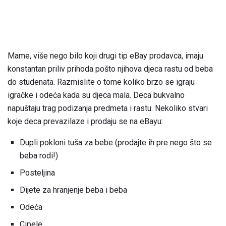
Mame, više nego bilo koji drugi tip eBay prodavca, imaju
konstantan priliv prihoda pošto njihova djeca rastu od beba
do studenata. Razmislite o tome koliko brzo se igraju
igračke i odeća kada su djeca mala. Deca bukvalno
napuštaju trag podizanja predmeta i rastu. Nekoliko stvari
koje deca prevazilaze i prodaju se na eBayu:
Dupli pokloni tuša za bebe (prodajte ih pre nego što se
beba rodi!)
Posteljina
Dijete za hranjenje beba i beba
Odeća
Cipele