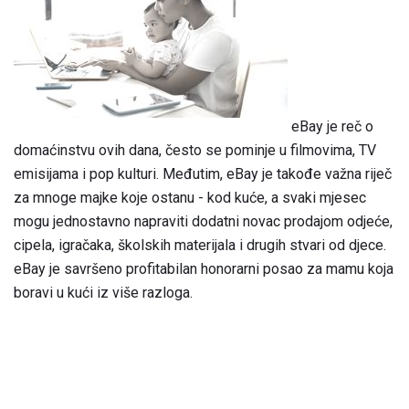
eBay je reč o
domaćinstvu ovih dana, često se pominje u filmovima, TV
emisijama i pop kulturi. Međutim, eBay je takođe važna riječ
za mnoge majke koje ostanu - kod kuće, a svaki mjesec
mogu jednostavno napraviti dodatni novac prodajom odjeće,
cipela, igračaka, školskih materijala i drugih stvari od djece.
eBay je savršeno profitabilan honorarni posao za mamu koja
boravi u kući iz više razloga.