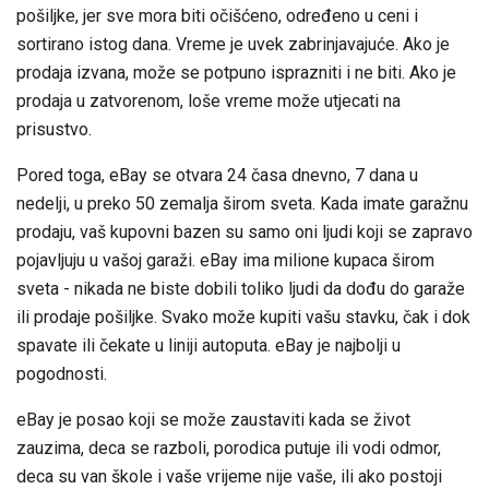
pošiljke, jer sve mora biti očišćeno, određeno u ceni i
sortirano istog dana. Vreme je uvek zabrinjavajuće. Ako je
prodaja izvana, može se potpuno isprazniti i ne biti. Ako je
prodaja u zatvorenom, loše vreme može utjecati na
prisustvo.
Pored toga, eBay se otvara 24 časa dnevno, 7 dana u
nedelji, u preko 50 zemalja širom sveta. Kada imate garažnu
prodaju, vaš kupovni bazen su samo oni ljudi koji se zapravo
pojavljuju u vašoj garaži. eBay ima milione kupaca širom
sveta - nikada ne biste dobili toliko ljudi da dođu do garaže
ili prodaje pošiljke. Svako može kupiti vašu stavku, čak i dok
spavate ili čekate u liniji autoputa. eBay je najbolji u
pogodnosti.
eBay je posao koji se može zaustaviti kada se život
zauzima, deca se razboli, porodica putuje ili vodi odmor,
deca su van škole i vaše vrijeme nije vaše, ili ako postoji