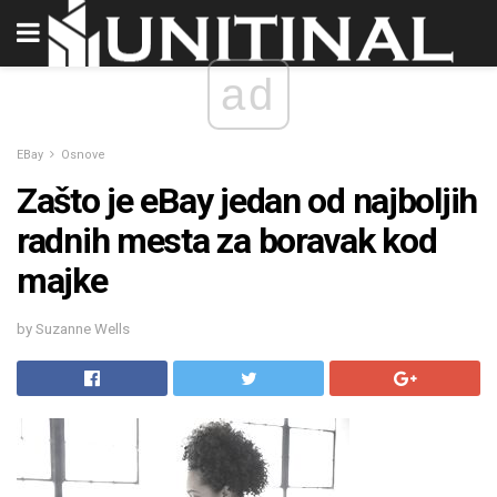
ad
EBay
Osnove
Zašto je eBay jedan od najboljih
radnih mesta za boravak kod
majke
by Suzanne Wells