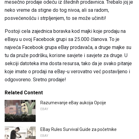
mesečno prodaje odeću iz štednih prodavnica. Trebalo joj je
neko vreme da stigne do tog nivoa, ali sa radom,
posvećenošću i strpljenjem, to se može učiniti!
Postoji cela zajednica boravka kod majki koje prodaju na
eBayu u ovoj Facebook grupi sa 25.000 članova. To je
najveća Facebook grupa eBay prodavača, a druge majke su
tu da pruže podršku, korisne savjete i savjete za druge. U
sekciji datoteka ima dosta resursa, tako da je svako pitanje
koje imate o prodaji na eBay-u verovatno već postavljeno i
odgovoreno. Sretno prodaje!
Related Content
Razumevanje eBay aukcija Opcije
EBAY
EBay Rules Survival Guide za početnike
EBAY