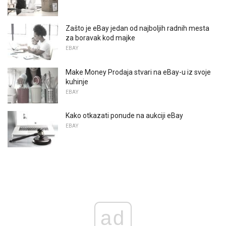
Zašto je eBay jedan od najboljih radnih mesta
za boravak kod majke
EBAY
Make Money Prodaja stvari na eBay-u iz svoje
kuhinje
EBAY
Kako otkazati ponude na aukciji eBay
EBAY
ad