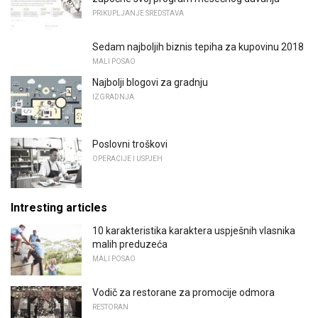
PRIKUPLJANJE SREDSTAVA
Sedam najboljih biznis tepiha za kupovinu 2018
MALI POSAO
Najbolji blogovi za gradnju
IZGRADNJA
Poslovni troškovi
OPERACIJE I USPJEH
Intresting articles
10 karakteristika karaktera uspješnih vlasnika
malih preduzeća
MALI POSAO
Vodič za restorane za promocije odmora
RESTORAN