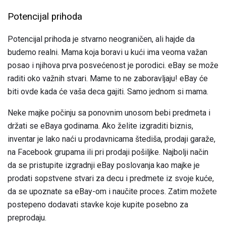
Potencijal prihoda
Potencijal prihoda je stvarno neograničen, ali hajde da
budemo realni. Mama koja boravi u kući ima veoma važan
posao i njihova prva posvećenost je porodici. eBay se može
raditi oko važnih stvari. Mame to ne zaboravljaju! eBay će
biti ovde kada će vaša deca gajiti. Samo jednom si mama.
Neke majke počinju sa ponovnim unosom bebi predmeta i
držati se eBaya godinama. Ako želite izgraditi biznis,
inventar je lako naći u prodavnicama štediša, prodaji garaže,
na Facebook grupama ili pri prodaji pošiljke. Najbolji način
da se pristupite izgradnji eBay poslovanja kao majke je
prodati sopstvene stvari za decu i predmete iz svoje kuće,
da se upoznate sa eBay-om i naučite proces. Zatim možete
postepeno dodavati stavke koje kupite posebno za
preprodaju.