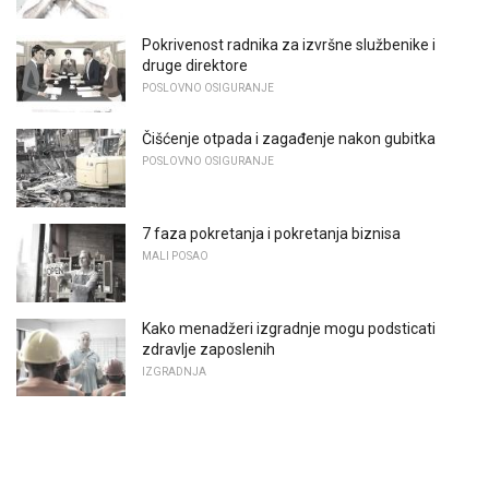
Pokrivenost radnika za izvršne službenike i
druge direktore
POSLOVNO OSIGURANJE
Čišćenje otpada i zagađenje nakon gubitka
POSLOVNO OSIGURANJE
7 faza pokretanja i pokretanja biznisa
MALI POSAO
Kako menadžeri izgradnje mogu podsticati
zdravlje zaposlenih
IZGRADNJA