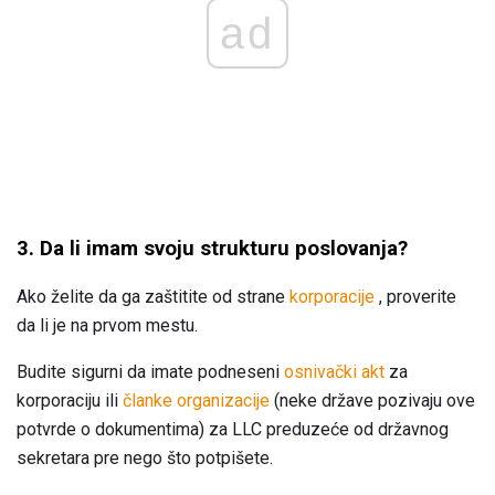
ad
3. Da li imam svoju strukturu poslovanja?
Ako želite da ga zaštitite od strane
korporacije
, proverite
da li je na prvom mestu.
Budite sigurni da imate podneseni
osnivački akt
za
korporaciju ili
članke organizacije
(neke države pozivaju ove
potvrde o dokumentima) za LLC preduzeće od državnog
sekretara pre nego što potpišete.