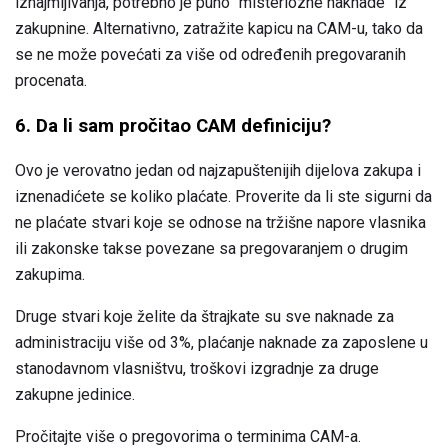
iznajmljivanja, potrebno je puno "misteriozne naknade" iz
zakupnine. Alternativno, zatražite kapicu na CAM-u, tako da
se ne može povećati za više od određenih pregovaranih
procenata.
6. Da li sam pročitao CAM definiciju?
Ovo je verovatno jedan od najzapuštenijih dijelova zakupa i
iznenadićete se koliko plaćate. Proverite da li ste sigurni da
ne plaćate stvari koje se odnose na tržišne napore vlasnika
ili zakonske takse povezane sa pregovaranjem o drugim
zakupima.
Druge stvari koje želite da štrajkate su sve naknade za
administraciju više od 3%, plaćanje naknade za zaposlene u
stanodavnom vlasništvu, troškovi izgradnje za druge
zakupne jedinice.
Pročitajte više o pregovorima o terminima CAM-a.