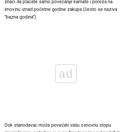
znači da plaćate samo povećanje kamate i poreza na
imovinu iznad početne godine zakupa (često se naziva
"bazna godina").
ad
Dok stanodavac može povećati vašu osnovnu stopu