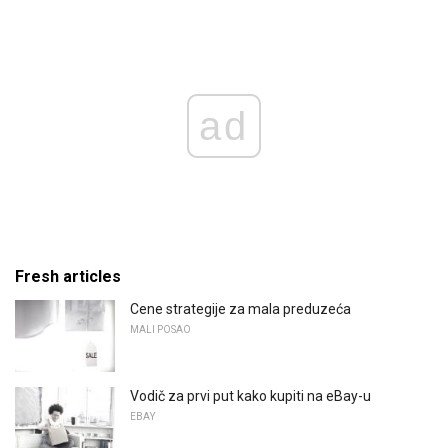
ad
Fresh articles
Cene strategije za mala preduzeća
MALI POSAO
Vodič za prvi put kako kupiti na eBay-u
EBAY