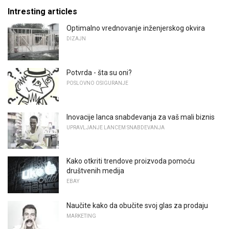
Intresting articles
Optimalno vrednovanje inženjerskog okvira
DIZAJN
Potvrda - šta su oni?
POSLOVNO OSIGURANJE
Inovacije lanca snabdevanja za vaš mali biznis
UPRAVLJANJE LANCEM SNABDEVANJA
Kako otkriti trendove proizvoda pomoću
društvenih medija
EBAY
Naučite kako da obučite svoj glas za prodaju
MARKETING