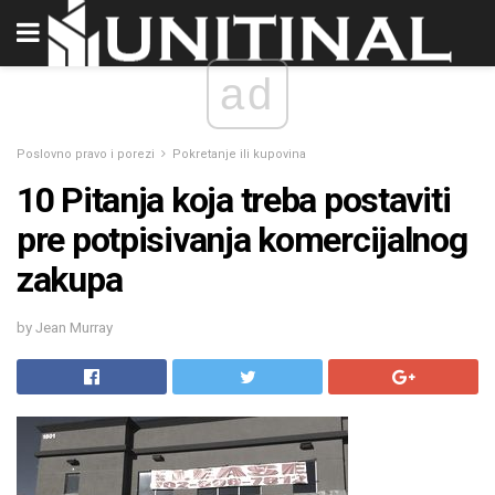
ad
Poslovno pravo i porezi
Pokretanje ili kupovina
10 Pitanja koja treba postaviti
pre potpisivanja komercijalnog
zakupa
by Jean Murray