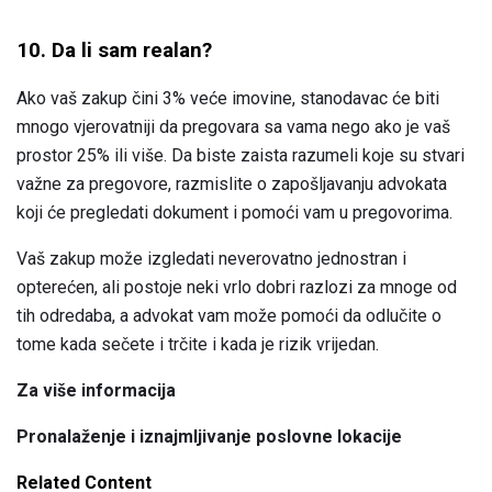
10. Da li sam realan?
Ako vaš zakup čini 3% veće imovine, stanodavac će biti
mnogo vjerovatniji da pregovara sa vama nego ako je vaš
prostor 25% ili više. Da biste zaista razumeli koje su stvari
važne za pregovore, razmislite o zapošljavanju advokata
koji će pregledati dokument i pomoći vam u pregovorima.
Vaš zakup može izgledati neverovatno jednostran i
opterećen, ali postoje neki vrlo dobri razlozi za mnoge od
tih odredaba, a advokat vam može pomoći da odlučite o
tome kada sečete i trčite i kada je rizik vrijedan.
Za više informacija
Pronalaženje i iznajmljivanje poslovne lokacije
Related Content