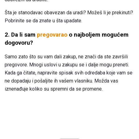
Šta je stanodavac obavezan da uradi? Možeš li je prekinuti?
Pobrinite se da znate u šta upadate.
2. Da li sam
pregovarao
o najboljem mogućem
dogovoru?
Samo zato što su vam dali zakup, ne znači da ste završili
pregovore. Mnogi uslovi u zakupu se i dalje mogu preneti.
Kada ga čitate, napravite spisak svih odredaba koje vam se
ne dopadaju i pošaljite ih vašem vlasniku. Možda vas
iznenađuje koliko su spremni da se promene.