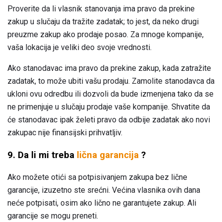
Proverite da li vlasnik stanovanja ima pravo da prekine
zakup u slučaju da tražite zadatak; to jest, da neko drugi
preuzme zakup ako prodaje posao. Za mnoge kompanije,
vaša lokacija je veliki deo svoje vrednosti.
Ako stanodavac ima pravo da prekine zakup, kada zatražite
zadatak, to može ubiti vašu prodaju. Zamolite stanodavca da
ukloni ovu odredbu ili dozvoli da bude izmenjena tako da se
ne primenjuje u slučaju prodaje vaše kompanije. Shvatite da
će stanodavac ipak želeti pravo da odbije zadatak ako novi
zakupac nije finansijski prihvatljiv.
9. Da li mi treba
lična garancija
?
Ako možete otići sa potpisivanjem zakupa bez lične
garancije, izuzetno ste srećni. Većina vlasnika ovih dana
neće potpisati, osim ako lično ne garantujete zakup. Ali
garancije se mogu preneti.