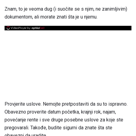
Znam, to je veoma dug (i suočite se s njim, ne zanimljivim)
dokumentom, ali morate znati šta je u njemu.
Provjerite uslove. Nemojte pretpostaviti da su to ispravno.
Obavezno proverite datum početka, krajnji rok, najam,
povećanje rente i sve druge posebne uslove za koje ste
pregovarali. Takođe, budite sigurni da znate šta ste
obavezni da uradite.