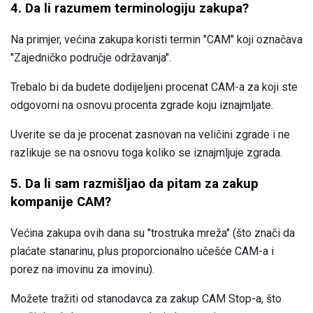
4. Da li razumem terminologiju zakupa?
Na primjer, većina zakupa koristi termin "CAM" koji označava
"Zajedničko područje održavanja".
Trebalo bi da budete dodijeljeni procenat CAM-a za koji ste
odgovorni na osnovu procenta zgrade koju iznajmljate.
Uverite se da je procenat zasnovan na veličini zgrade i ne
razlikuje se na osnovu toga koliko se iznajmljuje zgrada.
5. Da li sam razmišljao da pitam za zakup
kompanije CAM?
Većina zakupa ovih dana su "trostruka mreža" (što znači da
plaćate stanarinu, plus proporcionalno učešće CAM-a i
porez na imovinu za imovinu).
Možete tražiti od stanodavca za zakup CAM Stop-a, što