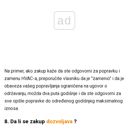
ad
Na primer, ako zakup kaže da ste odgovorni za popravku i
zamenu HVAC-a, preporučite vlasniku da je "zamenio" i da je
obaveza vašeg popravljanja ograničena na ugovor o
održavanju, možda dva puta godišnje i da ste odgovorni za
sve opšte popravke do određenog godišnjeg maksimalnog
iznosa.
8. Da li se zakup
dozvoljava
?