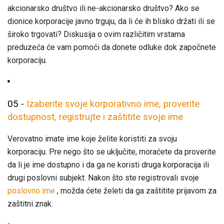
akcionarsko društvo ili ne-akcionarsko društvo? Ako se
dionice korporacije javno trguju, da li će ih blisko držati ili se
široko trgovati? Diskusija o ovim različitim vrstama
preduzeća će vam pomoći da donete odluke dok započnete
korporaciju.
05 -
Izaberite svoje korporativno ime, proverite
dostupnost, registrujte i zaštitite svoje ime
Verovatno imate ime koje želite koristiti za svoju
korporaciju. Pre nego što se uključite, moraćete da proverite
da li je ime dostupno i da ga ne koristi druga korporacija ili
drugi poslovni subjekt. Nakon što ste registrovali svoje
poslovno ime
, možda ćete želeti da ga zaštitite prijavom za
zaštitni znak.