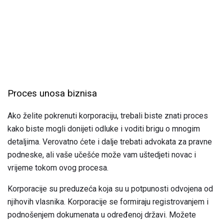
Proces unosa biznisa
Ako želite pokrenuti korporaciju, trebali biste znati proces
kako biste mogli donijeti odluke i voditi brigu o mnogim
detaljima. Verovatno ćete i dalje trebati advokata za pravne
podneske, ali vaše učešće može vam uštedjeti novac i
vrijeme tokom ovog procesa.
Korporacije su preduzeća koja su u potpunosti odvojena od
njihovih vlasnika. Korporacije se formiraju registrovanjem i
podnošenjem dokumenata u određenoj državi. Možete