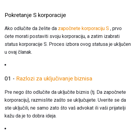
Pokretanje S korporacije
Ako odlučite da želite da
započnete korporaciju S
, prvo
ćete morati postaviti svoju korporaciju, a zatim izabrati
status korporacije S. Proces izbora ovog statusa je uključen
u ovaj članak.
01 -
Razlozi za uključivanje biznisa
Pre nego što odlučite da uključite biznis (tj. Da započnete
korporaciju), razmislite zašto se uključujete. Uverite se da
ste uključili, ne samo zato što vaš advokat ili vaši prijatelji
kažu da je to dobra ideja.