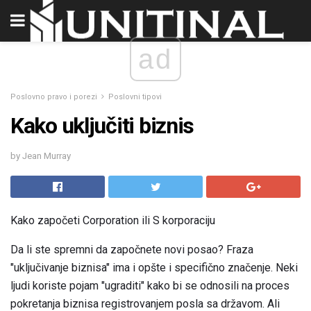
ad
Poslovno pravo i porezi
Poslovni tipovi
Kako uključiti biznis
by Jean Murray
Kako započeti Corporation ili S korporaciju
Da li ste spremni da započnete novi posao? Fraza
"uključivanje biznisa" ima i opšte i specifično značenje. Neki
ljudi koriste pojam "ugraditi" kako bi se odnosili na proces
pokretanja biznisa registrovanjem posla sa državom. Ali