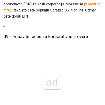
poslodavca (EIN) za vašu korporaciju. Možete se
prijaviti na
mreži
tako što ćete popuniti Obrazac SS-4 online. Odmah
ćete dobiti EIN.
09 - Pribavite račun za korporativne provere
ad