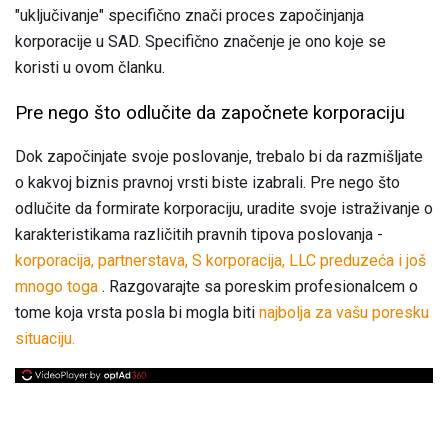
"uključivanje" specifično znači proces započinjanja
korporacije u SAD. Specifično značenje je ono koje se
koristi u ovom članku.
Pre nego što odlučite da započnete korporaciju
Dok započinjate svoje poslovanje, trebalo bi da razmišljate
o kakvoj biznis pravnoj vrsti biste izabrali. Pre nego što
odlučite da formirate korporaciju, uradite svoje istraživanje o
karakteristikama različitih pravnih tipova poslovanja -
korporacija, partnerstava, S korporacija, LLC preduzeća i još
mnogo toga
. Razgovarajte sa poreskim profesionalcem o
tome koja vrsta posla bi mogla biti
najbolja za vašu poresku
situaciju.