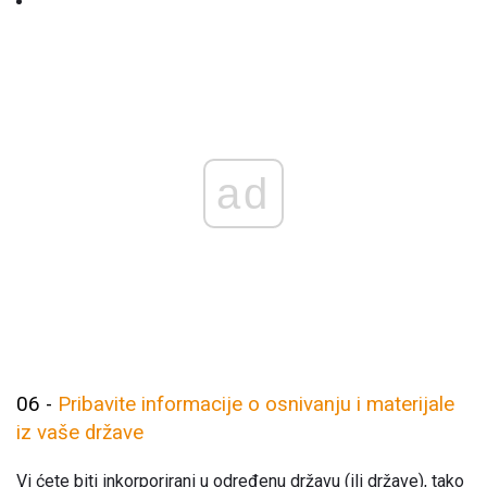
ad
06 -
Pribavite informacije o osnivanju i materijale
iz vaše države
Vi ćete biti inkorporirani u određenu državu (ili države), tako