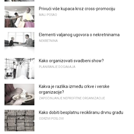
Privući više kupaca kroz cross-promociju
MALI POSAO
Elementi valjanog ugovora o nekretninama
NEKRETNINA
Kako organizovati svadbeni show?
PLANIRANJE DOGAĐAJA
Kakva je razlika između crkve i verske
organizacije?
ZAPOČINJANJE NEPROFITNE ORGANIZACIJE
Kako dobiti besplatnu recikliranu drvnu građu
ODRŽIVI POSLOVI