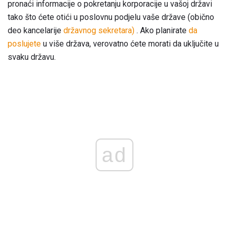
pronaći informacije o pokretanju korporacije u vašoj državi
tako što ćete otići u poslovnu podjelu vaše države (obično
deo kancelarije
državnog sekretara)
. Ako planirate
da
poslujete
u više država, verovatno ćete morati da uključite u
svaku državu.
ad