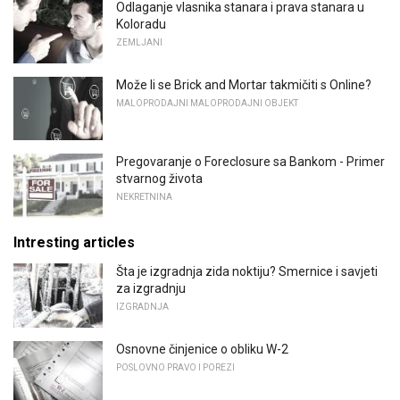
Odlaganje vlasnika stanara i prava stanara u
Koloradu
ZEMLJANI
Može li se Brick and Mortar takmičiti s Online?
MALOPRODAJNI MALOPRODAJNI OBJEKT
Pregovaranje o Foreclosure sa Bankom - Primer
stvarnog života
NEKRETNINA
Intresting articles
Šta je izgradnja zida noktiju? Smernice i savjeti
za izgradnju
IZGRADNJA
Osnovne činjenice o obliku W-2
POSLOVNO PRAVO I POREZI