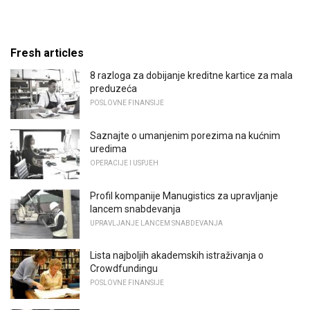
Fresh articles
8 razloga za dobijanje kreditne kartice za mala
preduzeća
POSLOVNE FINANSIJE
Saznajte o umanjenim porezima na kućnim
uredima
OPERACIJE I USPJEH
Profil kompanije Manugistics za upravljanje
lancem snabdevanja
UPRAVLJANJE LANCEM SNABDEVANJA
Lista najboljih akademskih istraživanja o
Crowdfundingu
POSLOVNE FINANSIJE