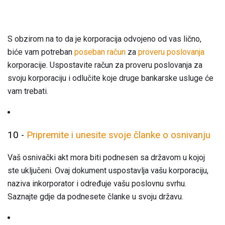
S obzirom na to da je korporacija odvojeno od vas lično,
biće vam potreban
poseban račun
za
proveru poslovanja
korporacije. Uspostavite račun za proveru poslovanja za
svoju korporaciju i odlučite koje druge bankarske usluge će
vam trebati.
10 -
Pripremite i unesite svoje članke o osnivanju
Vaš osnivački akt mora biti podnesen sa državom u kojoj
ste uključeni. Ovaj dokument uspostavlja vašu korporaciju,
naziva inkorporator i određuje vašu poslovnu svrhu.
Saznajte gdje da podnesete članke u svoju državu.