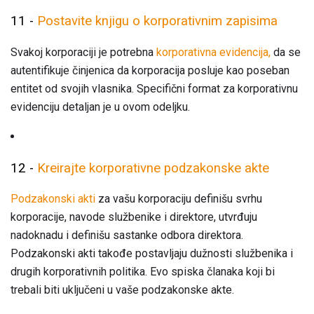
11 -
Postavite knjigu o korporativnim zapisima
Svakoj korporaciji je potrebna
korporativna evidencija,
da se
autentifikuje činjenica da korporacija posluje kao poseban
entitet od svojih vlasnika. Specifični format za korporativnu
evidenciju detaljan je u ovom odeljku.
12 -
Kreirajte korporativne podzakonske akte
Podzakonski akti
za vašu korporaciju definišu svrhu
korporacije, navode službenike i direktore, utvrđuju
nadoknadu i definišu sastanke odbora direktora.
Podzakonski akti takođe postavljaju dužnosti službenika i
drugih korporativnih politika. Evo spiska članaka koji bi
trebali biti uključeni u vaše podzakonske akte.