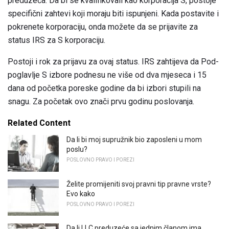
preduzeća. Da bi se kvalifikovali kao korporacija S, postoje
specifični zahtevi koji moraju biti ispunjeni. Kada postavite i
pokrenete korporaciju, onda možete da se prijavite za
status IRS za S korporaciju.
Postoji i rok za prijavu za ovaj status. IRS zahtijeva da Pod-
poglavlje S izbore podnesu ne više od dva mjeseca i 15
dana od početka poreske godine da bi izbori stupili na
snagu. Za početak ovo znači prvu godinu poslovanja.
Related Content
Da li bi moj supružnik bio zaposleni u mom
poslu?
POSLOVNO PRAVO I POREZI
Želite promijeniti svoj pravni tip pravne vrste?
Evo kako
POSLOVNO PRAVO I POREZI
Da li LLC preduzeće sa jednim članom ima