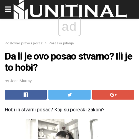
ad
Poslovno pravo i porezi
Poreska pitanja
Da li je ovo posao stvarno? Ili je
to hobi?
by Jean Murray
Hobi ili stvarni posao? Koji su poreski zakoni?