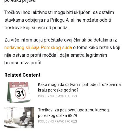
poresku prijavu.
Troškovi hobi aktivnosti mogu biti uključeni sa ostalim
stavkama odbijanja na Prilogu A, ali ne možete odbiti
troškove koji su viši od prihoda.
Za više informacija pročitajte ovaj članak sa detaljima iz
nedavnog slučaja Poreskog suda
o tome kako biznis koji
nije ostvario profit možda i dalje smatra legitimnim
biznisom za profit.
Related Content
Kako mogu da ostvarim prihode i troškove na
kraju poreske godine?
POSLOVNO PRAVO I POREZI
Troškovi za poslovnu upotrebu kućnog
poreskog oblika 8829
POSLOVNO PRAVO I POREZI