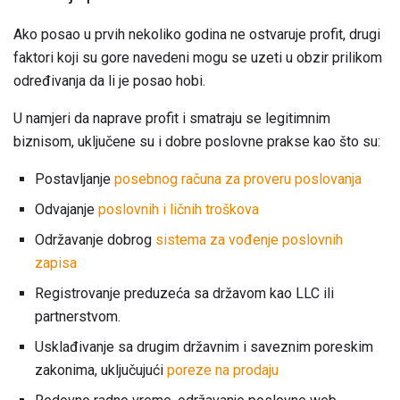
Ako posao u prvih nekoliko godina ne ostvaruje profit, drugi
faktori koji su gore navedeni mogu se uzeti u obzir prilikom
određivanja da li je posao hobi.
U namjeri da naprave profit i smatraju se legitimnim
biznisom, uključene su i dobre poslovne prakse kao što su:
Postavljanje
posebnog računa za proveru poslovanja
Odvajanje
poslovnih i ličnih troškova
Održavanje dobrog
sistema za vođenje poslovnih
zapisa
Registrovanje preduzeća sa državom kao LLC ili
partnerstvom.
Usklađivanje sa drugim državnim i saveznim poreskim
zakonima, uključujući
poreze na prodaju