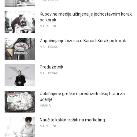
Kupovina medija učinjena je jednostavnim korak
po korak
MARKETING
Započinjanje biznisa u Kanadi Korak po korak
MALI POSAO
Preduzetnik
MALI POSAO
Uobičajene greške u preduzetničkoj hrani za
učenje
HRANA
Naučite koliko trošiti na marketing
MARKETING