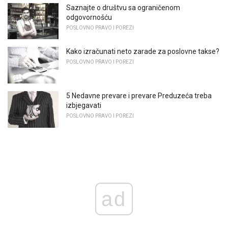
Saznajte o društvu sa ograničenom
odgovornošću
POSLOVNO PRAVO I POREZI
Kako izračunati neto zarade za poslovne takse?
POSLOVNO PRAVO I POREZI
5 Nedavne prevare i prevare Preduzeća treba
izbjegavati
POSLOVNO PRAVO I POREZI
ad