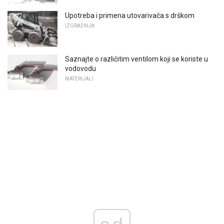
Upotreba i primena utovarivača s drškom
IZGRADNJA
Saznajte o različitim ventilom koji se koriste u
vodovodu
MATERIJALI