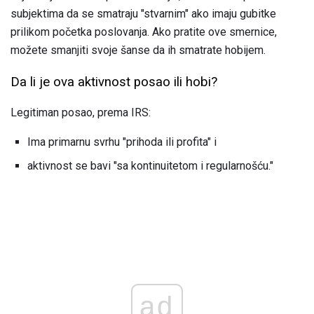
subjektima da se smatraju "stvarnim" ako imaju gubitke
prilikom početka poslovanja. Ako pratite ove smernice,
možete smanjiti svoje šanse da ih smatrate hobijem.
Da li je ova aktivnost posao ili hobi?
Legitiman posao, prema IRS:
Ima primarnu svrhu "prihoda ili profita" i
aktivnost se bavi "sa kontinuitetom i regularnošću."
ad