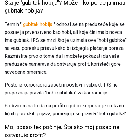
Šta je "gubitak hobija"? Može li korporacija imati
gubitak hobija?
Termin "
gubitak hobija
" odnosi se na preduzeće koje se
postavlja prvenstveno kao hobi, ali koje čini malo novca i
ima gubitak. IRS se mrzi što je uzimala ove "hobi gubitke"
na vašu poresku prijavu kako bi izbjegla plaćanje poreza.
Razmislite prvo o tome da li možete pokazati da vaše
preduzeće namerava da ostvaruje profit, koristeći gore
navedene smernice.
Pošto je korporacija zasebni poslovni subjekt, IRS ne
prepoznaje pravila "hobi gubitaka" za korporacije.
S obzirom na to da su profiti i gubici korporacije u okviru
ličnih poreskih prijava, primenjuju se pravila "hobi gubitka".
Moj posao tek počinje. Šta ako moj posao ne
ostvaruje profit?