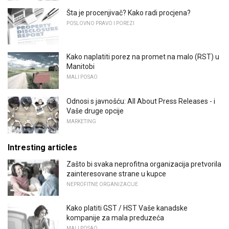
Šta je procenjivač? Kako radi procjena?
POSLOVNO PRAVO I POREZI
Kako naplatiti porez na promet na malo (RST) u
Manitobi
MALI POSAO
Odnosi s javnošću: All About Press Releases - i
Vaše druge opcije
MARKETING
Intresting articles
Zašto bi svaka neprofitna organizacija pretvorila
zainteresovane strane u kupce
NEPROFITNE ORGANIZACIJE
Kako platiti GST / HST Vaše kanadske
kompanije za mala preduzeća
MALI POSAO