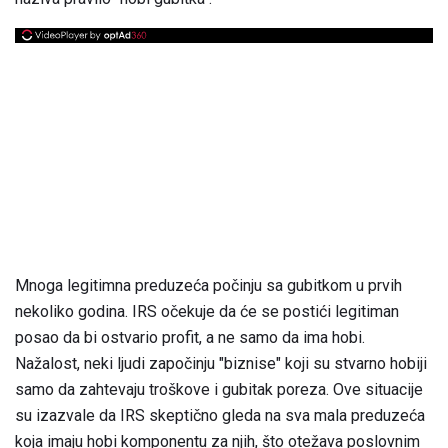
Mnoga legitimna preduzeća počinju sa gubitkom u prvih
nekoliko godina. IRS očekuje da će se postići legitiman
posao da bi ostvario profit, a ne samo da ima hobi.
Nažalost, neki ljudi započinju "biznise" koji su stvarno hobiji
samo da zahtevaju troškove i gubitak poreza. Ove situacije
su izazvale da IRS skeptično gleda na sva mala preduzeća
koja imaju hobi komponentu za njih, što otežava poslovnim