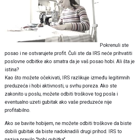
Pokrenuli ste
posao i ne ostvarujete profit. Čuli ste da IRS neće prihvatiti
poslovne odbitke ako smatra da je vaš posao hobi. Ali šta je
istina?
Kao što možete očekivati, IRS razlikuje između legitimnih
preduzeća i hobi aktivnosti, u svrhu poreza. Ako ste
zakonito u poslu, možete odbiti troškove tog posla i
eventualno uzeti gubitak ako vaše preduzeće nije
profitabilno.
Ako se bavite hobijem, ne možete odbiti troškove da biste
dobili gubitak da biste nadoknadili drugi prihod. IRS to
naziva pravilo "hobi gubitka".