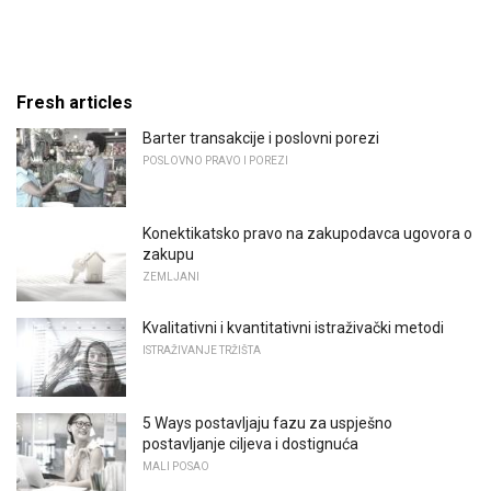
Fresh articles
Barter transakcije i poslovni porezi
POSLOVNO PRAVO I POREZI
Konektikatsko pravo na zakupodavca ugovora o
zakupu
ZEMLJANI
Kvalitativni i kvantitativni istraživački metodi
ISTRAŽIVANJE TRŽIŠTA
5 Ways postavljaju fazu za uspješno
postavljanje ciljeva i dostignuća
MALI POSAO