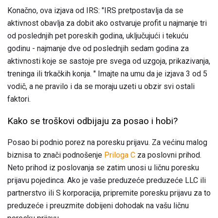
Konačno, ova izjava od IRS: "IRS pretpostavlja da se
aktivnost obavlja za dobit ako ostvaruje profit u najmanje tri
od poslednjih pet poreskih godina, uključujući i tekuću
godinu - najmanje dve od poslednjih sedam godina za
aktivnosti koje se sastoje pre svega od uzgoja, prikazivanja,
treninga ili trkačkih konja. " Imajte na umu da je izjava 3 od 5
vodič, a ne pravilo i da se moraju uzeti u obzir svi ostali
faktori.
Kako se troškovi odbijaju za posao i hobi?
Posao bi podnio porez na poresku prijavu. Za većinu malog
biznisa to znači podnošenje
Priloga C
za poslovni prihod.
Neto prihod iz poslovanja se zatim unosi u ličnu poresku
prijavu pojedinca. Ako je vaše preduzeće preduzeće LLC ili
partnerstvo ili S korporacija, pripremite poresku prijavu za to
preduzeće i preuzmite dobijeni dohodak na vašu ličnu