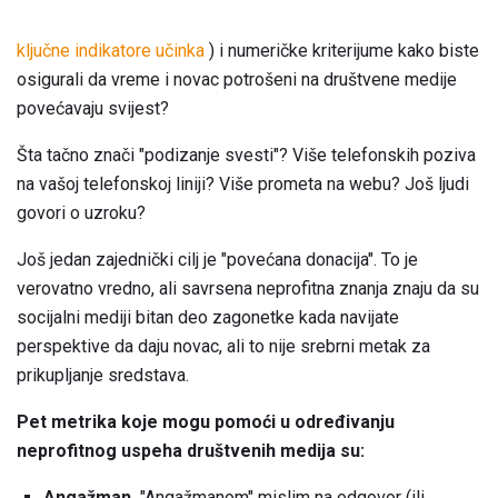
ključne indikatore učinka
) i numeričke kriterijume kako biste
osigurali da vreme i novac potrošeni na društvene medije
povećavaju svijest?
Šta tačno znači "podizanje svesti"? Više telefonskih poziva
na vašoj telefonskoj liniji? Više prometa na webu? Još ljudi
govori o uzroku?
Još jedan zajednički cilj je "povećana donacija". To je
verovatno vredno, ali savrsena neprofitna znanja znaju da su
socijalni mediji bitan deo zagonetke kada navijate
perspektive da daju novac, ali to nije srebrni metak za
prikupljanje sredstava.
Pet
metrika koje mogu pomoći u određivanju
neprofitnog uspeha društvenih medija su:
Angažman.
"Angažmanom" mislim na odgovor (ili