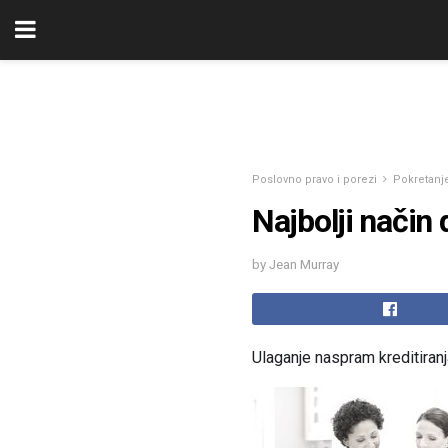
Poslovno pravo i porezi
Pokretanje
Najbolji način 
by Jean Murray
Ulaganje naspram kreditiran