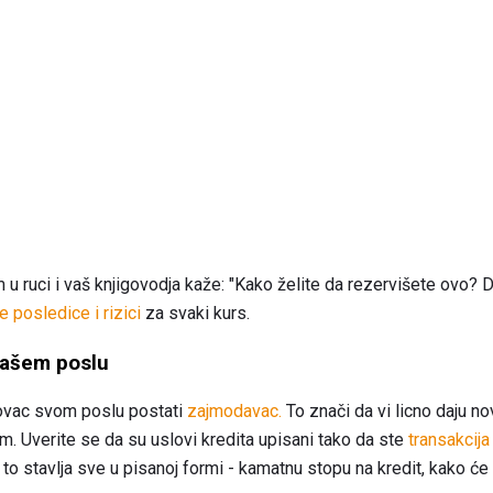
 ruci i vaš knjigovodja kaže: "Kako želite da rezervišete ovo? Da l
 posledice i rizici
za svaki kurs.
vašem poslu
ovac svom poslu postati
zajmodavac.
To znači da vi licno daju n
. Uverite se da su uslovi kredita upisani tako da ste
transakcija
to stavlja sve u pisanoj formi - kamatnu stopu na kredit, kako će s