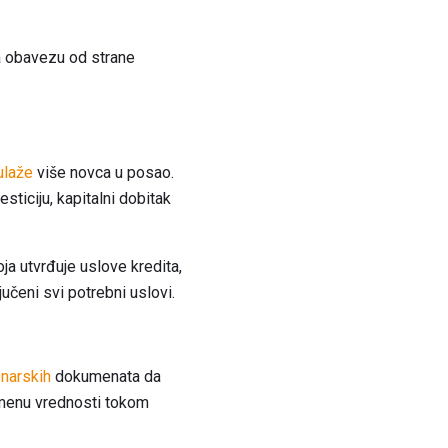
ja obavezu od strane
ulaže
više novca u posao.
ticiju, kapitalni dobitak
ja utvrđuje uslove kredita,
učeni svi potrebni uslovi.
onarskih
dokumenata da
romenu vrednosti tokom