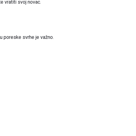
e vratiti svoj novac.
i u poreske svrhe je važno.