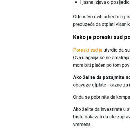
I jasna izjava o posljedi
Odsustvo ovih odredbi u pis
preduzeća da otplati vlasnik
Kako je poreski sud p
Poreski sud je
utvrdio da su
Ova ulaganja se ne smatraju 
mora biti plaćen po tom povl
Ako želite da pozajmite 
obaveze otplate i kazne za 
Onda se pobrinite da kompani
Ako želite da investirate u s
biste dokazali da ste zaprav
vremena.