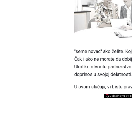
"seme novac" ako želite. Koji 
Čak i ako ne morate da dobi
Ukoliko otvorite partnerstvo
doprinos u svojoj delatnosti.
U ovom slučaju, vi biste pravi