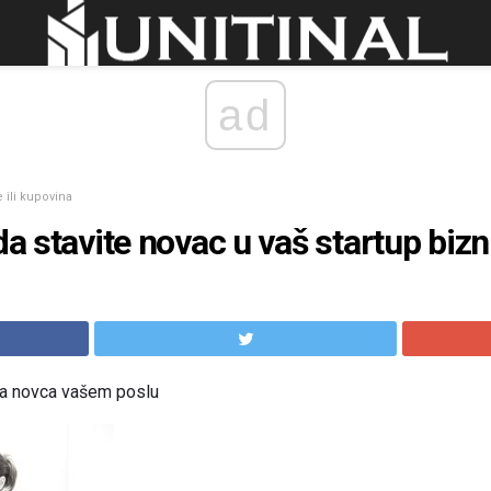
ad
 ili kupovina
da stavite novac u vaš startup bizn
ja novca vašem poslu