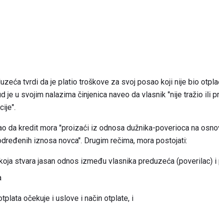
zeća tvrdi da je platio troškove za svoj posao koji nije bio otpla
 je u svojim nalazima činjenica naveo da vlasnik "nije tražio ili p
ije".
ao da kredit mora "proizaći iz odnosa dužnika-poverioca na osnov
 određenih iznosa novca". Drugim rečima, mora postojati:
koja stvara jasan odnos između vlasnika preduzeća (poverilac) i 
a
plata očekuje i uslove i način otplate, i