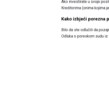
Ako investirate u svoje poslo
Kreditorima (onima kojima j
Kako izbjeći porezna 
Bilo da ste odlučili da pozaj
Odluka o poreskom sudu iz 2