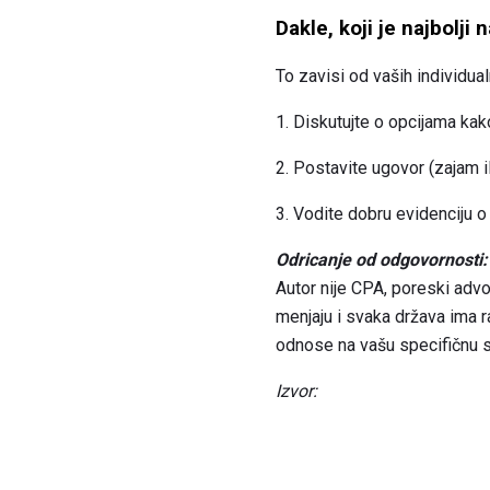
Dakle, koji je najbolji
To zavisi od vaših individual
1. Diskutujte o opcijama ka
2. Postavite ugovor (zajam i
3. Vodite dobru evidenciju o 
Odricanje od odgovornosti:
Autor nije CPA, poreski advok
menjaju i svaka država ima 
odnose na vašu specifičnu si
Izvor: