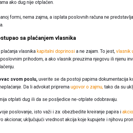
cama ako dug nije otplaćen.
anoj formi, nema zajma, a isplata poslovnih računa ne predstavl
a.
ostupao sa plaćanjem vlasnika
 plaćanja vlasnika
kapitalni doprinosi
a ne zajam. To jest,
vlasnik 
poslovnim prihodom, a ako vlasnik preuzima njegovu ili njenu inves
ačenju.
novac svom poslu,
uverite se da postoji papirna dokumentacija ko
neplaćanje. Da li advokat priprema
ugovor o zajmu,
tako da su uklj
ja otplati dug ili da se posljedice ne-otplate odobravaju.
voje poslovanje, isto važi i za: obezbedite kreiranje papira i
akci
o akcionar, uključujući vrednost akcija koje kupujete i njihovu p