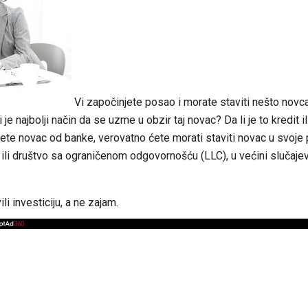
Vi započinjete posao i morate staviti nešto novc
je najbolji način da se uzme u obzir taj novac? Da li je to kredit i
jete novac od banke, verovatno ćete morati staviti novac u svoje
 ili društvo sa ograničenom odgovornošću (LLC), u većini slučaje
li investiciju, a ne zajam.