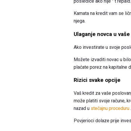
posledice ako nije " t repaid.
Kamata na kredit vam se lič
njega.
Ulaganje novca u vaše
Ako investirate u svoje posl
Možete izvaditi novac u bilo
plaćate porez na kapitalne d
Rizici svake opcije
Vaš kredit za vaše poslovanj
može platiti svoje račune, k
nazad u
stečajnu proceduru
Povjerioci dolaze prije invest