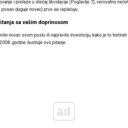
vanje i prelaze u stečaj likvidacije (Poglavlje 7), verovatno nećet
e posao duguje novac) prvo se isplaćuju.
pitanja sa vašim doprinosom
mite novac svom poslu ili napravite investiciju, kako je to tretirat
008. godine ilustruje ovo pitanje.
ad