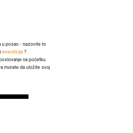
a u posao - nazovite to
li
investicija
?
 poslovanje na početku.
va morate da uložite svoj