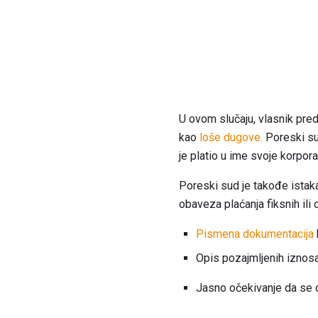
U ovom slučaju, vlasnik predu
kao
loše dugove.
Poreski sud
je platio u ime svoje korporac
Poreski sud je takođe istak
obaveza plaćanja fiksnih ili
Pismena dokumentacija
Opis pozajmljenih iznos
Jasno očekivanje da se ot