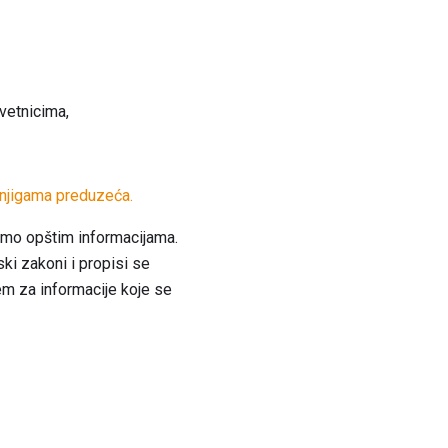
vetnicima,
njigama preduzeća.
amo opštim informacijama.
ski zakoni i propisi se
em za informacije koje se