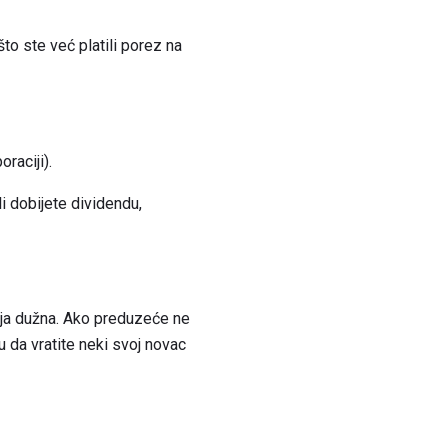
to ste već platili porez na
raciji).
i dobijete dividendu,
nija dužna. Ako preduzeće ne
u da vratite neki svoj novac