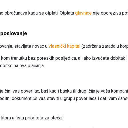
no obračunava kada se otplati. Otplata
glavnice
nije oporeziva poš
 poslovanje
ovanje, stavljate novac u
vlasnički kapital
(zadržana zarada u korpo
 kom trenutku bez poreskih posljedica, ali ako izvučete dobitak il
obitke na ova plaćanja.
e čini vas poverilac, baš kao i banka ili drugi čija je vaša kompa
reditni dokument će vas staviti u grupu poverilaca i dati vam šans
.
itora u listu prioriteta za stečaj.