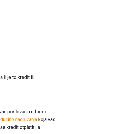
i je to kredit ili
ovac poslovanju u formi
 dužine naoružanja
koja vas
e kredit otplatiti, a