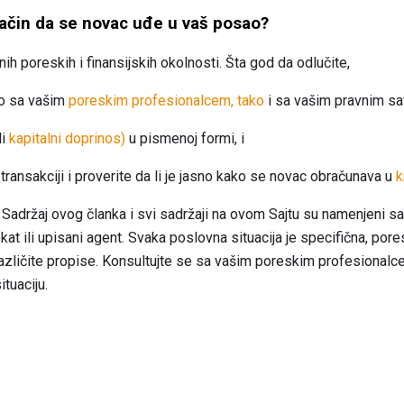
 način da se novac uđe u vaš posao?
nih poreskih i finansijskih okolnosti. Šta god da odlučite,
ko sa vašim
poreskim profesionalcem, tako
i sa vašim pravnim sa
li
kapitalni doprinos)
u pismenoj formi, i
transakciji i proverite da li je jasno kako se novac obračunava u
k
Sadržaj ovog članka i svi sadržaji na ovom Sajtu su namenjeni s
at ili upisani agent. Svaka poslovna situacija je specifična, pore
različite propise. Konsultujte se sa vašim poreskim profesionalc
tuaciju.