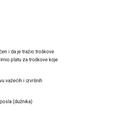
ćen i da je tražio troškove
rimio platu za troškove koje
u važećih i izvršnih
posla (dužnika)