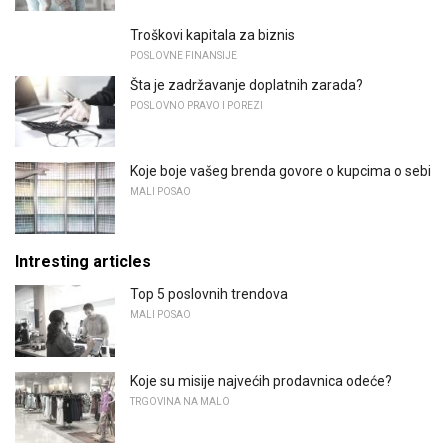
Troškovi kapitala za biznis
POSLOVNE FINANSIJE
Šta je zadržavanje doplatnih zarada?
POSLOVNO PRAVO I POREZI
Koje boje vašeg brenda govore o kupcima o sebi
MALI POSAO
Intresting articles
Top 5 poslovnih trendova
MALI POSAO
Koje su misije najvećih prodavnica odeće?
TRGOVINA NA MALO