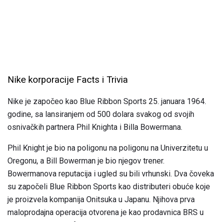
Nike korporacije Facts i Trivia
Nike je započeo kao Blue Ribbon Sports 25. januara 1964.
godine, sa lansiranjem od 500 dolara svakog od svojih
osnivačkih partnera Phil Knighta i Billa Bowermana.
Phil Knight je bio na poligonu na poligonu na Univerzitetu u
Oregonu, a Bill Bowerman je bio njegov trener.
Bowermanova reputacija i ugled su bili vrhunski. Dva čoveka
su započeli Blue Ribbon Sports kao distributeri obuće koje
je proizvela kompanija Onitsuka u Japanu. Njihova prva
maloprodajna operacija otvorena je kao prodavnica BRS u