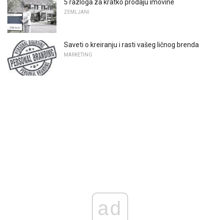
5 razloga za kratko prodaju imovine
ZEMLJANI
Saveti o kreiranju i rasti vašeg ličnog brenda
MARKETING
ad