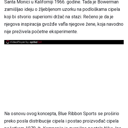
Santa Monici u Kaliforniji 1966. godine. Tada je Bowerman
zamišljao ideju o žljebljenom uzorku na podloškama cipela
koji bi stvorio superiorni držač na stazi. Rečeno je da je
njegova inspiracija gvožđe vafla njegove žene, koja navodno
nije preživela početne eksperimente.
Na osnovu ovog koncepta, Blue Ribbon Sports se proširio
preko posla distribucije cipela i postao proizvođač cipela