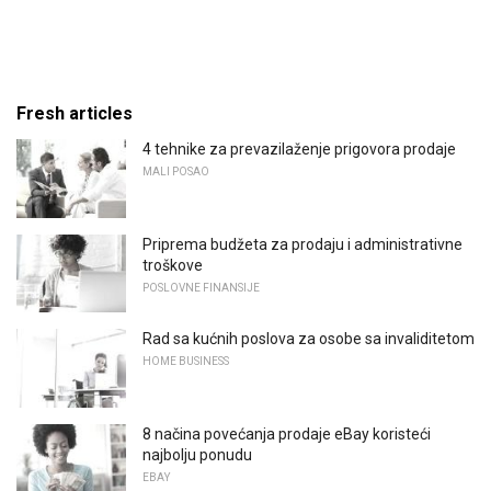
Fresh articles
4 tehnike za prevazilaženje prigovora prodaje
MALI POSAO
Priprema budžeta za prodaju i administrativne
troškove
POSLOVNE FINANSIJE
Rad sa kućnih poslova za osobe sa invaliditetom
HOME BUSINESS
8 načina povećanja prodaje eBay koristeći
najbolju ponudu
EBAY