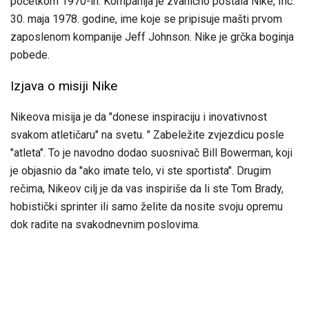
početkom 1970-ih. Kompanija je zvanično postala Nike, Inc.
30. maja 1978. godine, ime koje se pripisuje mašti prvom
zaposlenom kompanije Jeff Johnson. Nike je grčka boginja
pobede.
Izjava o misiji Nike
Nikeova misija je da "donese inspiraciju i inovativnost
svakom atletičaru" na svetu. " Zabeležite zvjezdicu posle
"atleta". To je navodno dodao suosnivač Bill Bowerman, koji
je objasnio da "ako imate telo, vi ste sportista". Drugim
rečima, Nikeov cilj je da vas inspiriše da li ste Tom Brady,
hobistički sprinter ili samo želite da nosite svoju opremu
dok radite na svakodnevnim poslovima.