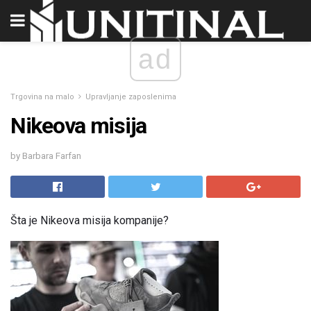
ad
Trgovina na malo
Upravljanje zaposlenima
Nikeova misija
by Barbara Farfan
Šta je Nikeova misija kompanije?