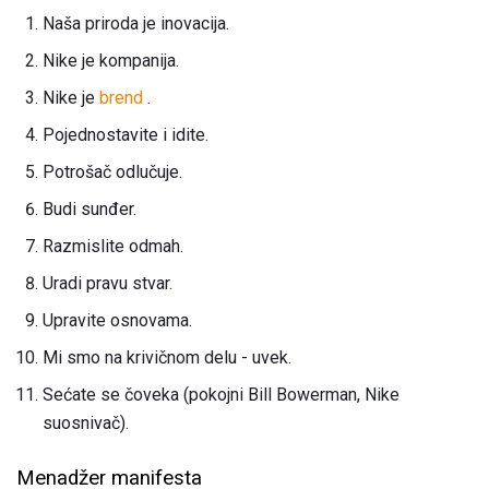
Naša priroda je inovacija.
Nike je kompanija.
Nike je
brend
.
Pojednostavite i idite.
Potrošač odlučuje.
Budi sunđer.
Razmislite odmah.
Uradi pravu stvar.
Upravite osnovama.
Mi smo na krivičnom delu - uvek.
Sećate se čoveka (pokojni Bill Bowerman, Nike
suosnivač).
Menadžer manifesta