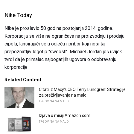
Nike Today
Nike je proslavio 50 godina postojanja 2014. godine.
Korporacija se više ne ograničava na proizvodnju i prodaju
cipela, lansirajući se u odjeću i pribor koji nosi taj
prepoznatljiv logotip "swoosh". Michael Jordan još uvijek
tvrdi da je primalac najbogatijih ugovora o odobravanju
korporacije.
Related Content
Citati iz Macy's CEO Terry Lundgren: Strategije
za preživljavanje na malo
TRGOVINA NA MALO
Izjava o misiji Amazon.com
TRGOVINA NA MALO