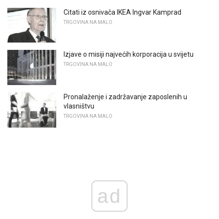
Citati iz osnivača IKEA Ingvar Kamprad
TRGOVINA NA MALO
Izjave o misiji najvećih korporacija u svijetu
TRGOVINA NA MALO
Pronalaženje i zadržavanje zaposlenih u
vlasništvu
TRGOVINA NA MALO
ad