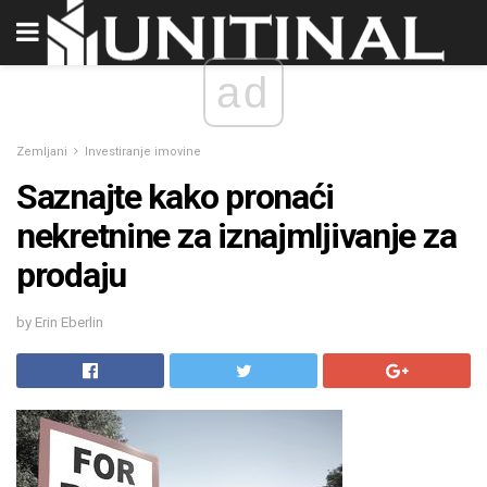
ad
Zemljani
Investiranje imovine
Saznajte kako pronaći
nekretnine za iznajmljivanje za
prodaju
by Erin Eberlin