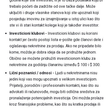
godina koje ste investirali, ili je to baza podataka koju bi
trebalo početi da zadržite od ove tačke dalje. Može
uključiti i druge vlasnike stanova koji ste upoznali koji
posjeduju imovinu za iznajmljivanje u istoj ulici kao što
ste vi ili stari kontakt kolege koji je također investitor.
Investicioni klubovi -
Investicioni klubovi su korisni
kontakt jer često postoji lista e-pošte gde članovi dele i
oglašavaju nekretnine za prodaju. Ako ne pripadate bilo
kome, možda je dobra ideja da se pridružite jednom.
Obično se možete pridružiti investicionom klubu za
nekretnine za godišnju članarinu između $ 100 i $ 300.
Lični poznanici / odnosi -
Ljudi u nekretninama nisu
jedini koji vas mogu upoznati s velikom investicijom.
Prijatelji, porodični i profesionalni kontakti, kao što su
advokati ili računovođe, mogu biti odlična sredstva za
pronalaženje potencijalnih investicija. Oni možda prolaze
kroz finansijske probleme, kao što su kratka prodaja ili