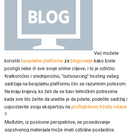
Već možete
koristiti
besplatne platforme
za
blogovanje
kako biste
postigli neke ili sve svoje online ciljeve, i to je odlično.
Kratkoročno i srednjoročno, "outsourcing" hosting vašeg
sadržaja na besplatnu platformu čini se razumnim potezom.
Na kraju krajeva, ko želi da se bavi tehničkim potresima
kada sve što želite da uradite je da pišete, podelite sadržaj i
uspostavite svoju ekspertizu na
profitabilnom tržištu nišana
?
Međutim, iz poslovne perspektive, ne posedovanje
sopstvenog materijala može imati ozbiljne posljedice.