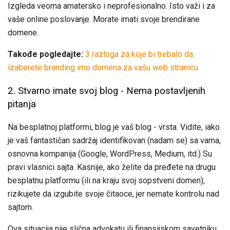
Izgleda veoma amatersko i neprofesionalno. Isto važi i za
vaše online poslovanje. Morate imati svoje brendirane
domene.
Takođe pogledajte:
3 razloga za koje bi trebalo da
izaberete branding ime domena za vašu web stranicu
2. Stvarno imate svoj blog - Nema postavljenih
pitanja
Na besplatnoj platformi, blog je vaš blog - vrsta. Vidite, iako
je vaš fantastičan sadržaj identifikovan (nadam se) sa vama,
osnovna kompanija (Google, WordPress, Medium, itd.) Su
pravi vlasnici sajta. Kasnije, ako želite da pređete na drugu
besplatnu platformu (ili na kraju svoj sopstveni domen),
rizikujete da izgubite svoje čitaoce, jer nemate kontrolu nad
sajtom.
Ova situacija nije slična advokatu ili finansijskom savetniku