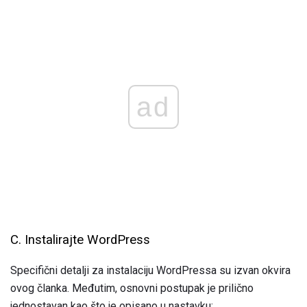
ad
C. Instalirajte WordPress
Specifični detalji za instalaciju WordPressa su izvan okvira
ovog članka. Međutim, osnovni postupak je prilično
jednostavan kao što je opisano u nastavku: