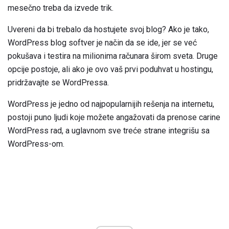
mesečno treba da izvede trik.
Uvereni da bi trebalo da hostujete svoj blog? Ako je tako,
WordPress blog softver je način da se ide, jer se već
pokušava i testira na milionima računara širom sveta. Druge
opcije postoje, ali ako je ovo vaš prvi poduhvat u hostingu,
pridržavajte se WordPressa.
WordPress je jedno od najpopularnijih rešenja na internetu,
postoji puno ljudi koje možete angažovati da prenose carine
WordPress rad, a uglavnom sve treće strane integrišu sa
WordPress-om.