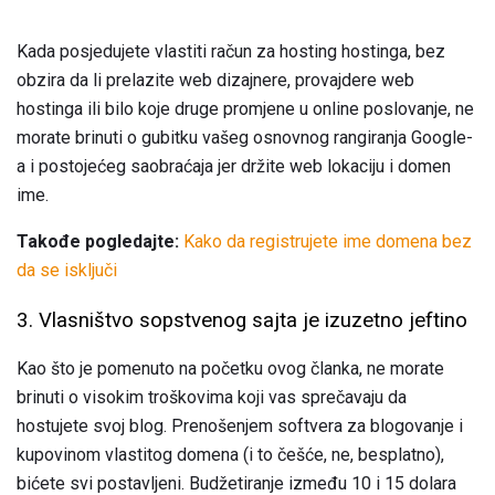
Kada posjedujete vlastiti račun za hosting hostinga, bez
obzira da li prelazite web dizajnere, provajdere web
hostinga ili bilo koje druge promjene u online poslovanje, ne
morate brinuti o gubitku vašeg osnovnog rangiranja Google-
a i postojećeg saobraćaja jer držite web lokaciju i domen
ime.
Takođe pogledajte:
Kako da registrujete ime domena bez
da se isključi
3. Vlasništvo sopstvenog sajta je izuzetno jeftino
Kao što je pomenuto na početku ovog članka, ne morate
brinuti o visokim troškovima koji vas sprečavaju da
hostujete svoj blog. Prenošenjem softvera za blogovanje i
kupovinom vlastitog domena (i to češće, ne, besplatno),
bićete svi postavljeni. Budžetiranje između 10 i 15 dolara