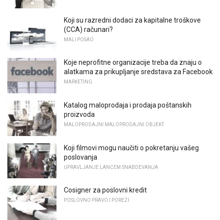
Koji su razredni dodaci za kapitalne troškove
(CCA) računari?
MALI POSAO
Koje neprofitne organizacije treba da znaju o
alatkama za prikupljanje sredstava za Facebook
MARKETING
Katalog maloprodaja i prodaja poštanskih
proizvoda
MALOPRODAJNI MALOPRODAJNI OBJEKT
Koji filmovi mogu naučiti o pokretanju vašeg
poslovanja
UPRAVLJANJE LANCEM SNABDEVANJA
Cosigner za poslovni kredit
POSLOVNO PRAVO I POREZI