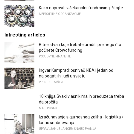
Kako napraviti višekanalni fundraising Pitajte
NEPROFITNE ORGANIZACIJE
Intresting articles
Bitne stvari koje trebate uraditi pre nego što
počnete Crowdfunding
POSLOVNE FINANSIJE
Ingvar Kamprad: osnivač IKEA i jedan od
najbogatijih ljudi u svijetu
PREDUZETNIŠTVO
10 knjiga Svaki vlasnik malih preduzeća treba
da pročita
MALI POSAO
Izračunavanje sigurnosnog zaliha - logistika /
lanac snabdevanja
UPRAVLJANJE LANCEM SNABDEVANJA