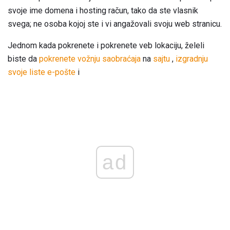
svoje ime domena i hosting račun, tako da ste vlasnik
svega; ne osoba kojoj ste i vi angažovali svoju web stranicu.
Jednom kada pokrenete i pokrenete veb lokaciju, želeli
biste da
pokrenete vožnju saobraćaja
na
sajtu
,
izgradnju
svoje liste e-pošte
i
ad