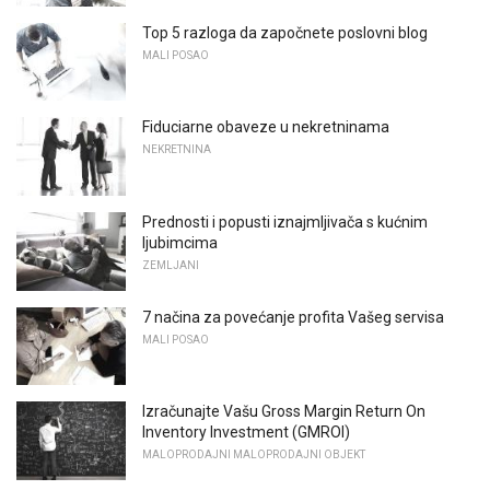
Top 5 razloga da započnete poslovni blog
MALI POSAO
Fiduciarne obaveze u nekretninama
NEKRETNINA
Prednosti i popusti iznajmljivača s kućnim
ljubimcima
ZEMLJANI
7 načina za povećanje profita Vašeg servisa
MALI POSAO
Izračunajte Vašu Gross Margin Return On
Inventory Investment (GMROI)
MALOPRODAJNI MALOPRODAJNI OBJEKT