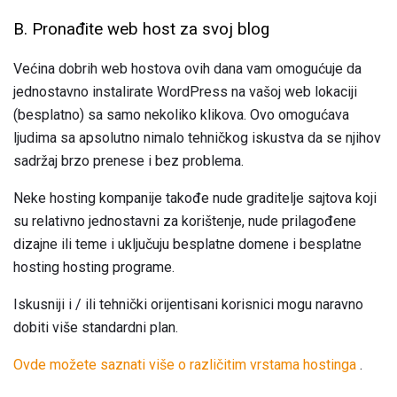
B. Pronađite web host za svoj blog
Većina dobrih web hostova ovih dana vam omogućuje da
jednostavno instalirate WordPress na vašoj web lokaciji
(besplatno) sa samo nekoliko klikova. Ovo omogućava
ljudima sa apsolutno nimalo tehničkog iskustva da se njihov
sadržaj brzo prenese i bez problema.
Neke hosting kompanije takođe nude graditelje sajtova koji
su relativno jednostavni za korištenje, nude prilagođene
dizajne ili teme i uključuju besplatne domene i besplatne
hosting hosting programe.
Iskusniji i / ili tehnički orijentisani korisnici mogu naravno
dobiti više standardni plan.
Ovde možete saznati više o različitim vrstama hostinga
.