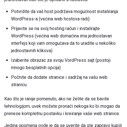
Potvrdite da vaš host podržava mogućnost instaliranja
WordPress-a (većina web hostova radi).
Prijavite se na svoj hosting račun i instalirajte
WordPress (većina web domaćina ima jednostavan
interfejs koji vam omogućava da to uradite u nekoliko
jednostavnih klikova)
Izaberite obrazac za svoju VordPress sajt (postoji
mnogo besplatnih opcija)
Počnite da dodate stranice i sadržaj na vašu web
stranicu
Kao što je ranije pomenuto, ako ne želite da se bavite
tehnologijom, uvek možete pronaći nekoga ko bi mogao da
prenese kompletnu postavku i kreiranje vaše web stranice.
Jedina opomena ovde je da se uverite da ste zapravo kupili