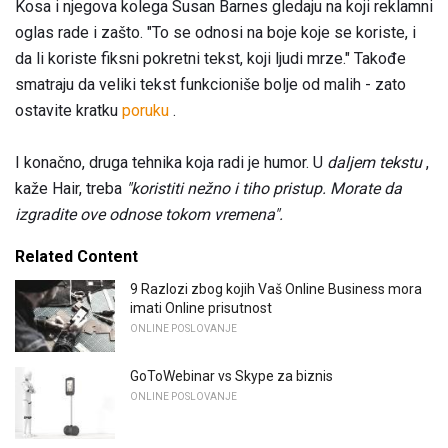
Kosa i njegova kolega Susan Barnes gledaju na koji reklamni
oglas rade i zašto. "To se odnosi na boje koje se koriste, i
da li koriste fiksni pokretni tekst, koji ljudi mrze." Takođe
smatraju da veliki tekst funkcioniše bolje od malih - zato
ostavite kratku
poruku
.
I konačno, druga tehnika koja radi je humor. U
daljem tekstu
,
kaže Hair, treba
"koristiti nežno i tiho pristup. Morate da
izgradite ove odnose tokom vremena".
Related Content
9 Razlozi zbog kojih Vaš Online Business mora
imati Online prisutnost
ONLINE POSLOVANJE
GoToWebinar vs Skype za biznis
ONLINE POSLOVANJE