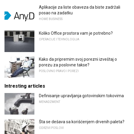
Aplikacije za liste obaveza da biste zadržali
posao na zadatku
HOME BUSINESS
Koliko Office prostora vam je potrebno?
OPERACIJE I TEHNOLOGIJA
Kako da pripremim svoj porezni izveštaj o
porezu za poslovne takse?
POSLOVNO PRAVO I POREZI
Intresting articles
Definisanje upravljanja gotovinskim tokovima
MENADŽMENT
Šta se dešava sa korišćenjem drvenih paleta?
ODRŽIVI POSLOVI