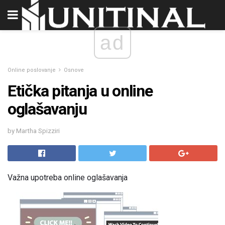
ad
Online poslovanje
Osnove
Etička pitanja u online
oglašavanju
by Martha Spizziri
Važna upotreba online oglašavanja