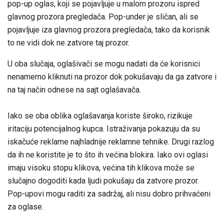
pop-up oglas, koji se pojavljuje u malom prozoru ispred
glavnog prozora pregledača. Pop-under je sličan, ali se
pojavljuje iza glavnog prozora pregledača, tako da korisnik
to ne vidi dok ne zatvore taj prozor.
U oba slučaja, oglašivači se mogu nadati da će korisnici
nenamerno kliknuti na prozor dok pokušavaju da ga zatvore i
na taj način odnese na sajt oglašavača.
Iako se oba oblika oglašavanja koriste široko, rizikuje
iritaciju potencijalnog kupca. Istraživanja pokazuju da su
iskačuće reklame najhladnije reklamne tehnike. Drugi razlog
da ih ne koristite je to što ih većina blokira. Iako ovi oglasi
imaju visoku stopu klikova, većina tih klikova može se
slučajno dogoditi kada ljudi pokušaju da zatvore prozor.
Pop-upovi mogu raditi za sadržaj, ali nisu dobro prihvaćeni
za oglase.