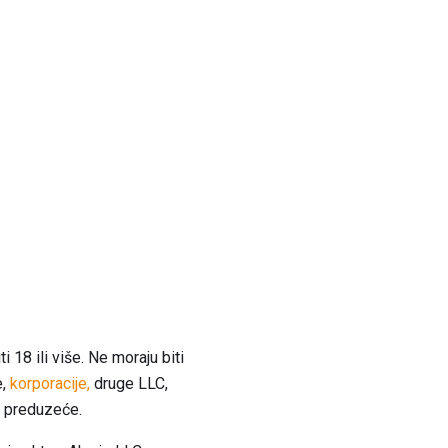
18 ili više. Ne moraju biti
e,
korporacije,
druge LLC,
C preduzeće.