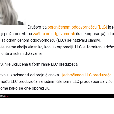
Društvo sa
ograničenom odgovornošću (LLC)
je 
oji pruža određenu
zaštitu od odgovornosti
(kao korporacija) i dr
va sa ograničenom odgovornošću (LLC) se nazivaju članovi.
ije; nema akcija vlasnika, kao u korporaciji. LLC je formiran u dr
umenta u nekim državama.
RS, nije uključena u formiranje LLC preduzeća.
va, u zavisnosti od broja članova -
jednočlanog LLC preduzeća
 između LLC preduzeća sa jednim članom i LLC preduzeća sa više č
 u tome kako se one oporezuju.