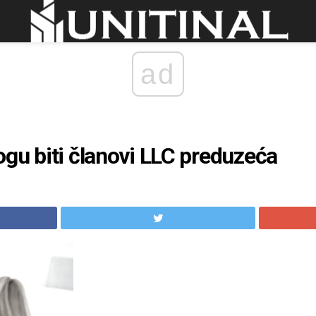
ad
gu biti članovi LLC preduzeća