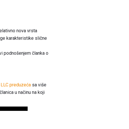
relativno nova vrsta
uge karakteristike slične
žavi podnošenjem članka o
i
LLC preduzeća
sa više
lanica u načinu na koji