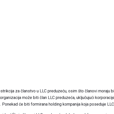
ikcija za članstvo u LLC preduzeću, osim što članovi moraju biti 
organizacija može biti član LLC preduzeća, uključujući korporacij
e. Ponekad će biti formirana holding kompanija koja poseduje LL