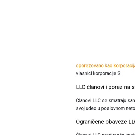
oporezovano kao korporacij
vlasnici korporacije S.
LLC članovi i porez na
Članovi LLC se smatraju sam
svoj udeo u poslovnom neto
Ograničene obaveze LL