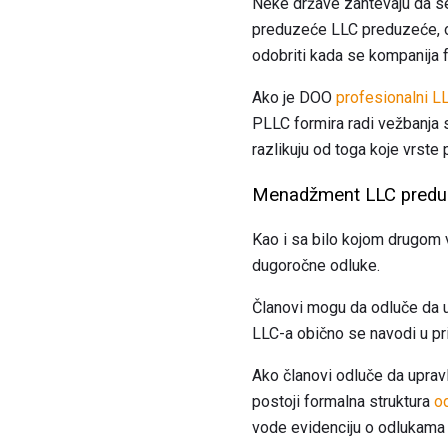
Neke države zahtevaju da se
preduzeće LLC preduzeće, obi
odobriti kada se kompanija f
Ako je DOO
profesionalni L
PLLC formira radi vežbanja s
razlikuju od toga koje vrste
Menadžment LLC predu
Kao i sa bilo kojom drugom
dugoročne odluke.
Članovi mogu da odluče da u
LLC-a obično se navodi u pr
Ako članovi odluče da uprav
postoji formalna struktura
od
vode evidenciju o odlukama