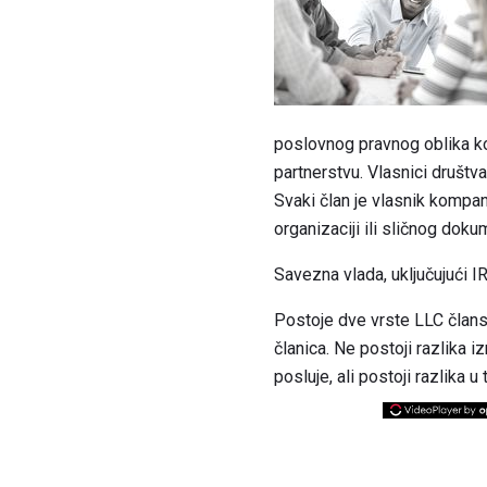
poslovnog pravnog oblika k
partnerstvu. Vlasnici društ
Svaki član je vlasnik kompan
organizaciji ili sličnog dok
Savezna vlada, uključujući I
Postoje dve vrste LLC članst
članica. Ne postoji razlika
posluje, ali postoji razlika