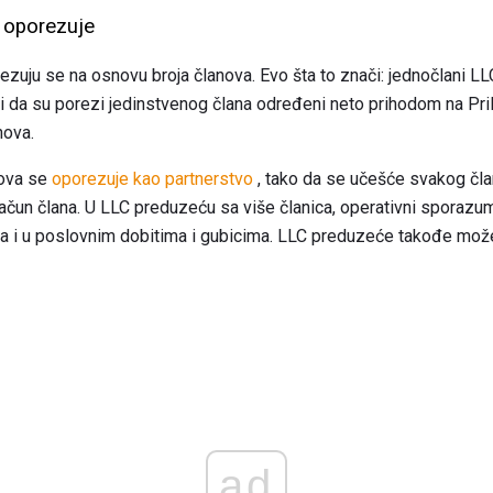
 oporezuje
zuju se na osnovu broja članova. Evo šta to znači: jednočlani L
či da su porezi jedinstvenog člana određeni neto prihodom na Pri
nova.
nova se
oporezuje kao partnerstvo
, tako da se učešće svakog član
račun člana. U LLC preduzeću sa više članica, operativni sporaz
a i u poslovnim dobitima i gubicima. LLC preduzeće takođe može
ad