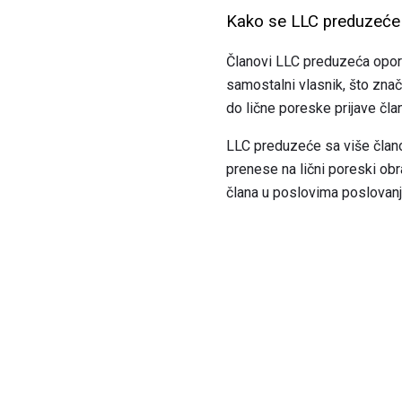
Kako se LLC preduzeće
Članovi LLC preduzeća opore
samostalni vlasnik, što zna
do lične poreske prijave čla
LLC preduzeće sa više čla
prenese na lični poreski ob
člana u poslovima poslovanj