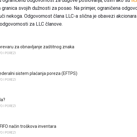
u ograničenu odgovornost za dugove poslovanja, osim ako su
li
n granica svojih dužnosti za posao. Na primjer, ograničena odgovo
 muči nekoga. Odgovornost člana LLC-a slična je obavezi akcionara 
 odgovornosti za LLC članove.
prevaru za obnavljanje zaštitnog znaka
 I POREZI
federalni sistem plaćanja poreza (EFTPS)
 I POREZI
da?
 I POREZI
 FIFO način troškova inventara
 I POREZI