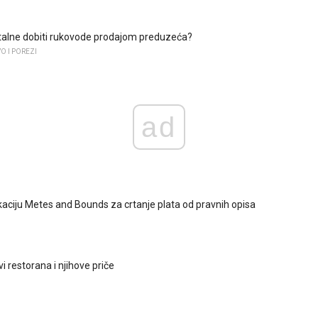
talne dobiti rukovode prodajom preduzeća?
 I POREZI
ad
ikaciju Metes and Bounds za crtanje plata od pravnih opisa
i restorana i njihove priče