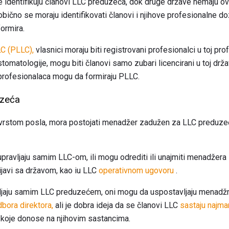
 identifikuju članovi LLC preduzeća, dok druge države nemaju ov
čno se moraju identifikovati članovi i njihove profesionalne doz
ormira.
LC (PLLC),
vlasnici moraju biti registrovani profesionalci u toj prof
tomatologije, mogu biti članovi samo zubari licencirani u toj drža
 profesionalaca mogu da formiraju PLLC.
zeća
 vrstom posla, mora postojati menadžer zadužen za LLC preduz
pravljaju samim LLC-om, ili mogu odrediti ili unajmiti menadžera
ijavi sa državom, kao iu LLC
operativnom ugovoru
.
ljaju samim LLC preduzećem, oni mogu da uspostavljaju menadžme
bora direktora,
ali je dobra ideja da se članovi LLC
sastaju najma
 koje donose na njihovim sastancima.