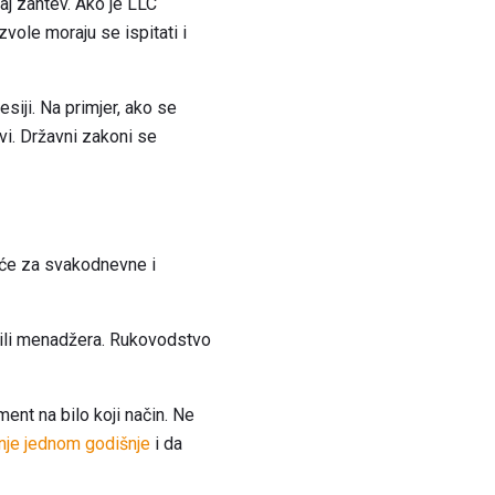
aj zahtev. Ako je LLC
vole moraju se ispitati i
esiji. Na primjer, ako se
vi. Državni zakoni se
eće za svakodnevne i
 ili menadžera. Rukovodstvo
nt na bilo koji način. Ne
nje jednom godišnje
i da