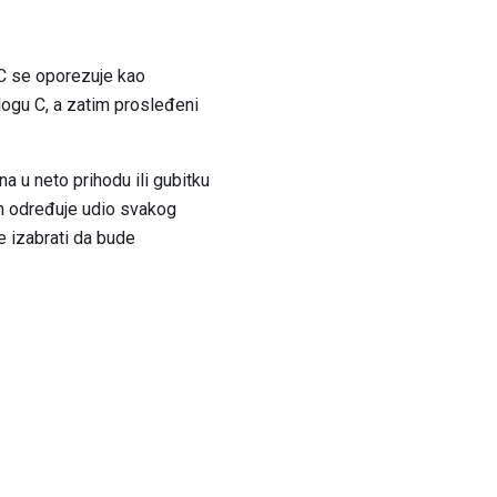
LC se oporezuje kao
logu C, a zatim prosleđeni
a u neto prihodu ili gubitku
um određuje udio svakog
 izabrati da bude