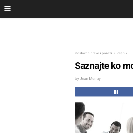
Poslovno pravo i porezi
Rečnik
Saznajte ko mo
by Jean Murray