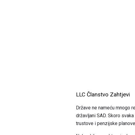
LLC Članstvo Zahtjevi
Države ne nameću mnogo restr
državljani SAD. Skoro svaka 
trustove i penzijske planov