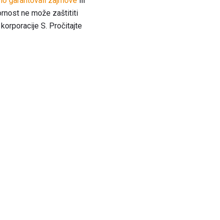
čno garantovali zajmove
ili
rnost ne može zaštititi
korporacije S. Pročitajte