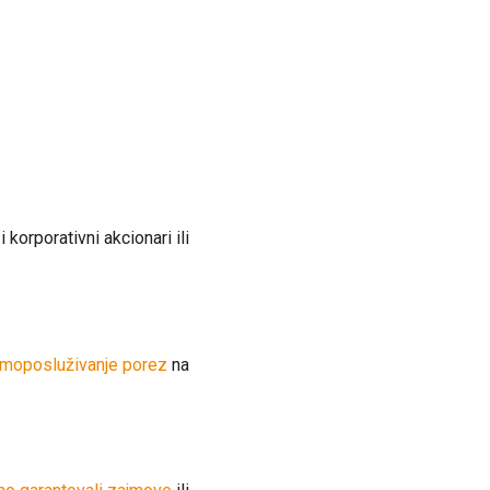
i korporativni akcionari ili
moposluživanje porez
na