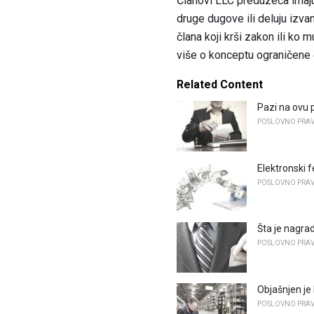
Članovi LLC preduzeća imaj
druge dugove ili deluju izva
člana koji krši zakon ili ko
više o konceptu ograničene
Related Content
Pazi na ovu 
POSLOVNO PRAVO
Elektronski 
POSLOVNO PRAVO
Šta je nagra
POSLOVNO PRAVO
Objašnjen je
POSLOVNO PRAVO