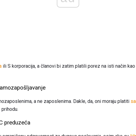
a
ili S korporacija, a članovi bi zatim platili porez na isti način kao 
 samozapošljavanje
ozaposlenima, a ne zaposlenima. Dakle, da, oni moraju platiti
sa
 prihodu.
C preduzeća