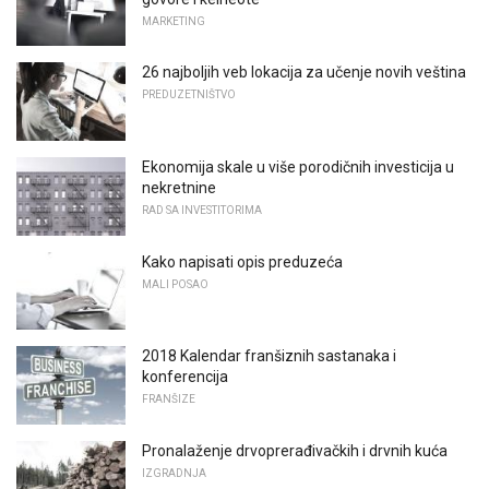
MARKETING
26 najboljih veb lokacija za učenje novih veština
PREDUZETNIŠTVO
Ekonomija skale u više porodičnih investicija u
nekretnine
RAD SA INVESTITORIMA
Kako napisati opis preduzeća
MALI POSAO
2018 Kalendar franšiznih sastanaka i
konferencija
FRANŠIZE
Pronalaženje drvoprerađivačkih i drvnih kuća
IZGRADNJA