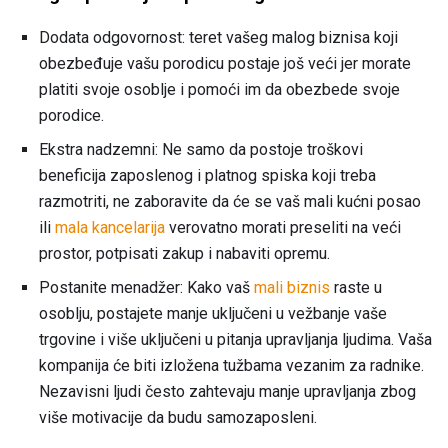
Dodata odgovornost: teret vašeg malog biznisa koji
obezbeđuje vašu porodicu postaje još veći jer morate
platiti svoje osoblje i pomoći im da obezbede svoje
porodice.
Ekstra nadzemni: Ne samo da postoje troškovi
beneficija zaposlenog i platnog spiska koji treba
razmotriti, ne zaboravite da će se vaš mali kućni posao
ili
mala kancelarija
verovatno morati preseliti na veći
prostor, potpisati zakup i nabaviti opremu.
Postanite menadžer: Kako vaš
mali biznis
raste u
osoblju, postajete manje uključeni u vežbanje vaše
trgovine i više uključeni u pitanja upravljanja ljudima. Vaša
kompanija će biti izložena tužbama vezanim za radnike.
Nezavisni ljudi često zahtevaju manje upravljanja zbog
više motivacije da budu samozaposleni.