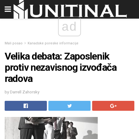
ad
Mali posao
Kanadske poreske informacije
Velika debata: Zaposlenik
protiv nezavisnog izvođača
radova
by Darrell Zahorsky