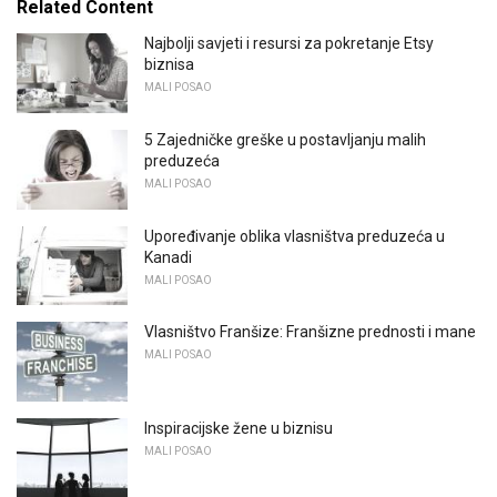
Related Content
Najbolji savjeti i resursi za pokretanje Etsy
biznisa
MALI POSAO
5 Zajedničke greške u postavljanju malih
preduzeća
MALI POSAO
Upoređivanje oblika vlasništva preduzeća u
Kanadi
MALI POSAO
Vlasništvo Franšize: Franšizne prednosti i mane
MALI POSAO
Inspiracijske žene u biznisu
MALI POSAO