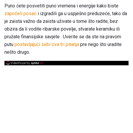
Puno ćete posvetiti puno vremena i energije kako biste
započeli posao
i izgradili ga u uspješno preduzeće, tako da
je zaista važno da zaista uživate u tome što radite, bez
obzira da li vodite ribarske povelje, stvarate keramiku ili
pružate finansijske savjete . Uverite se da ste na pravom
putu
postavljajući sebi ova tri pitanja
pre nego što uradite
nešto drugo.