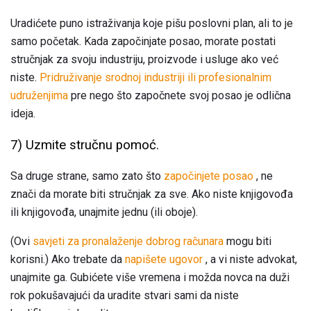
Uradićete puno istraživanja koje pišu poslovni plan, ali to je
samo početak. Kada započinjate posao, morate postati
stručnjak za svoju industriju, proizvode i usluge ako već
niste.
Pridruživanje srodnoj industriji ili profesionalnim
udruženjima
pre nego što započnete svoj posao je odlična
ideja.
7) Uzmite stručnu pomoć.
Sa druge strane, samo zato što
započinjete posao
, ne
znači da morate biti stručnjak za sve. Ako niste knjigovođa
ili knjigovođa, unajmite jednu (ili oboje).
(Ovi
savjeti za pronalaženje dobrog raĉunara
mogu biti
korisni.) Ako trebate da
napišete ugovor
, a vi niste advokat,
unajmite ga. Gubićete više vremena i možda novca na duži
rok pokušavajući da uradite stvari sami da niste