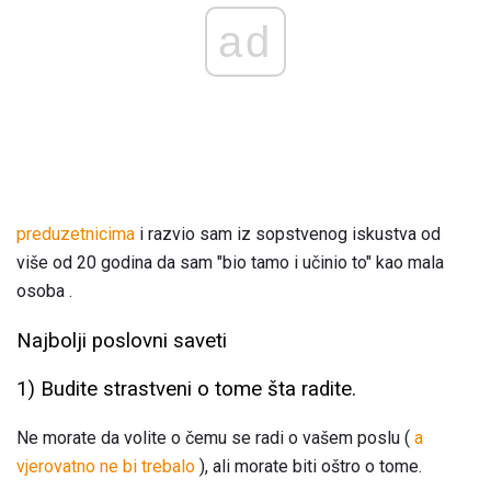
ad
preduzetnicima
i razvio sam iz sopstvenog iskustva od
više od 20 godina da sam "bio tamo i učinio to" kao mala
osoba .
Najbolji poslovni saveti
1) Budite strastveni o tome šta radite.
Ne morate da volite o čemu se radi o vašem poslu (
a
vjerovatno ne bi trebalo
), ali morate biti oštro o tome.