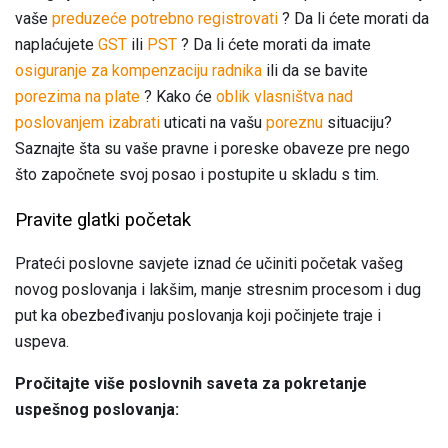
vaše
preduzeće potrebno registrovati
? Da li ćete morati da
naplaćujete
GST
ili
PST
? Da li ćete morati da imate
osiguranje za kompenzaciju radnika
ili da se bavite
porezima na plate
? Kako će
oblik vlasništva nad
poslovanjem izabrati
uticati na vašu
poreznu
situaciju?
Saznajte šta su vaše pravne i poreske obaveze pre nego
što započnete svoj posao i postupite u skladu s tim.
Pravite glatki početak
Prateći poslovne savjete iznad će učiniti početak vašeg
novog poslovanja i lakšim, manje stresnim procesom i dug
put ka obezbeđivanju poslovanja koji počinjete traje i
uspeva.
Pročitajte više poslovnih saveta za pokretanje
uspešnog poslovanja: