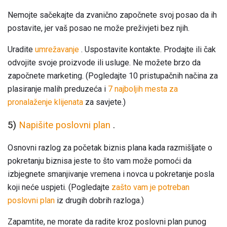
Nemojte sačekajte da zvanično započnete svoj posao da ih
postavite, jer vaš posao ne može preživjeti bez njih.
Uradite
umrežavanje
. Uspostavite kontakte. Prodajte ili čak
odvojite svoje proizvode ili usluge. Ne možete brzo da
započnete marketing. (Pogledajte 10 pristupačnih načina za
plasiranje malih preduzeća i
7 najboljih mesta za
pronalaženje klijenata
za savjete.)
5)
Napišite poslovni plan
.
Osnovni razlog za početak biznis plana kada razmišljate o
pokretanju biznisa jeste to što vam može pomoći da
izbjegnete smanjivanje vremena i novca u pokretanje posla
koji neće uspjeti. (Pogledajte
zašto vam je potreban
poslovni plan
iz drugih dobrih razloga.)
Zapamtite, ne morate da radite kroz poslovni plan punog