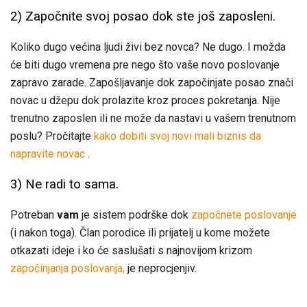
2) Započnite svoj posao dok ste još zaposleni.
Koliko dugo većina ljudi živi bez novca? Ne dugo. I možda
će biti dugo vremena pre nego što vaše novo poslovanje
zapravo zarade. Zapošljavanje dok započinjate posao znači
novac u džepu dok prolazite kroz proces pokretanja. Nije
trenutno zaposlen ili ne može da nastavi u vašem trenutnom
poslu? Pročitajte
kako dobiti svoj novi mali biznis da
napravite novac
.
3) Ne radi to sama.
Potreban
vam
je sistem podrške dok
započnete poslovanje
(i nakon toga). Član porodice ili prijatelj u kome možete
otkazati ideje i ko će saslušati s najnovijom krizom
započinjanja poslovanja,
je neprocjenjiv.