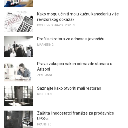
Kako mogu učiniti moju kućnu kancelariju više
revizorskog dokaza?
POSLOVNO PRAVO I POREZI
Profil sekretara za odnose s javnošću
MARKETING
Prava zakupca nakon odmazde stanara u
Arizoni
ZEMLJANI
Saznajte kako otvoriti mali restoran
RESTORAN
Zaštita i nedostatci franšize za prodavnice
UPS-a
FRANŠIZE