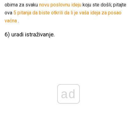
obima za svaku
novu poslovnu ideju
koju ste došli; pitajte
ova
5 pitanja da biste otkrili da li je vaša ideja za posao
vaćna
.
6) uradi istraživanje.
ad