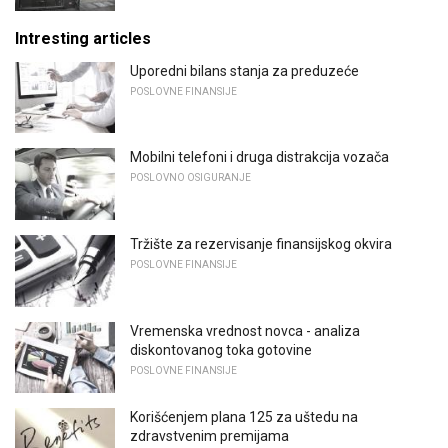
Intresting articles
Uporedni bilans stanja za preduzeće
POSLOVNE FINANSIJE
Mobilni telefoni i druga distrakcija vozača
POSLOVNO OSIGURANJE
Tržište za rezervisanje finansijskog okvira
POSLOVNE FINANSIJE
Vremenska vrednost novca - analiza
diskontovanog toka gotovine
POSLOVNE FINANSIJE
Korišćenjem plana 125 za uštedu na
zdravstvenim premijama