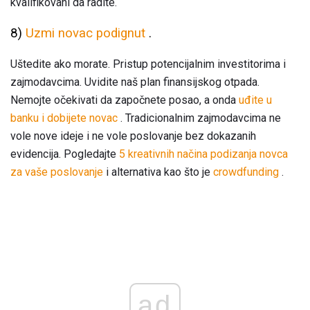
kvalifikovani da radite.
8)
Uzmi novac podignut
.
Uštedite ako morate. Pristup potencijalnim investitorima i
zajmodavcima. Uvidite naš plan finansijskog otpada.
Nemojte očekivati ​​da započnete posao, a onda
uđite u
banku i dobijete novac
. Tradicionalnim zajmodavcima ne
vole nove ideje i ne vole poslovanje bez dokazanih
evidencija. Pogledajte
5 kreativnih načina podizanja novca
za vaše poslovanje
i alternativa kao što je
crowdfunding
.
ad