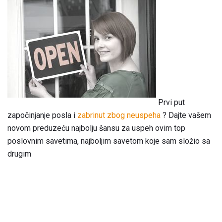
Prvi put
započinjanje posla i
zabrinut zbog neuspeha
? Dajte vašem
novom preduzeću najbolju šansu za uspeh ovim top
poslovnim savetima, najboljim savetom koje sam složio sa
drugim