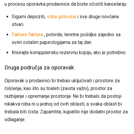
u procesu oporavka prodavnice da biste očistili kancelariju.
Sigurni depoziti,
sitna gotovina
i sve druge novčane
stvari.
Fakture faktura
, potvrde, teretne pošiljke zajedno sa
svim ostalim papirologijama za taj dan.
Kreirajte kompjutersku rezervnu kopiju, ako je potrebno.
Druga područja za oporavak
Oporavak u prodavnici bi trebao uključivati ​​i prostore za
čišćenje, kao što su toaleti (zaista važni), prostor za
razbijanje i opremanje prostorija. Ne bi trebalo da postoji
nikakva roba ni u jednoj od ovih oblasti, a svaka oblast bi
trebala biti čista. Zapamtite, kupatilo nije dodatni prostor za
odlaganje.