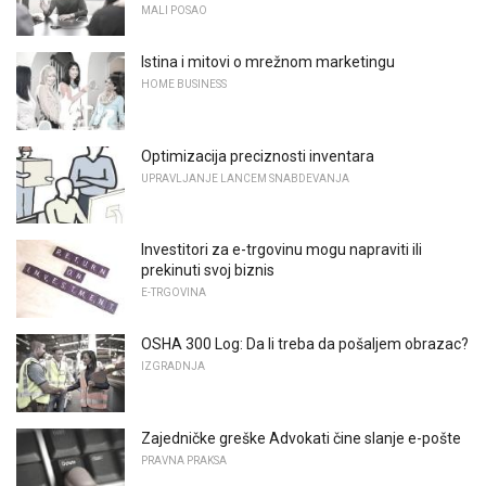
MALI POSAO
Istina i mitovi o mrežnom marketingu
HOME BUSINESS
Optimizacija preciznosti inventara
UPRAVLJANJE LANCEM SNABDEVANJA
Investitori za e-trgovinu mogu napraviti ili
prekinuti svoj biznis
E-TRGOVINA
OSHA 300 Log: Da li treba da pošaljem obrazac?
IZGRADNJA
Zajedničke greške Advokati čine slanje e-pošte
PRAVNA PRAKSA