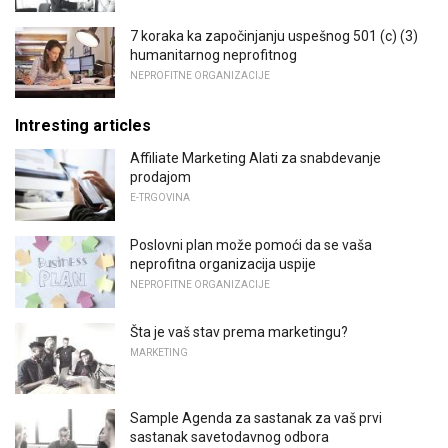
7 koraka ka započinjanju uspešnog 501 (c) (3)
humanitarnog neprofitnog
NEPROFITNE ORGANIZACIJE
Intresting articles
Affiliate Marketing Alati za snabdevanje
prodajom
E-TRGOVINA
Poslovni plan može pomoći da se vaša
neprofitna organizacija uspije
NEPROFITNE ORGANIZACIJE
Šta je vaš stav prema marketingu?
MARKETING
Sample Agenda za sastanak za vaš prvi
sastanak savetodavnog odbora