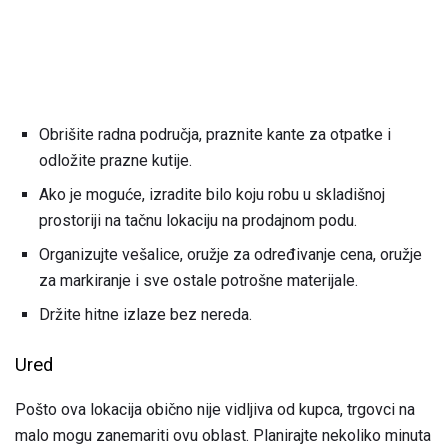
Obrišite radna područja, praznite kante za otpatke i
odložite prazne kutije.
Ako je moguće, izradite bilo koju robu u skladišnoj
prostoriji na tačnu lokaciju na prodajnom podu.
Organizujte vešalice, oružje za određivanje cena, oružje
za markiranje i sve ostale potrošne materijale.
Držite hitne izlaze bez nereda.
Ured
Pošto ova lokacija obično nije vidljiva od kupca, trgovci na
malo mogu zanemariti ovu oblast. Planirajte nekoliko minuta