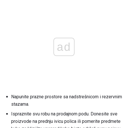
ad
Napunite prazne prostore sa nadstrešnicom i rezervnim
stazama.
Ispraznite svu robu na prodajnom podu. Donesite sve
proizvode na prednju ivicu polica ili pomerite predmete