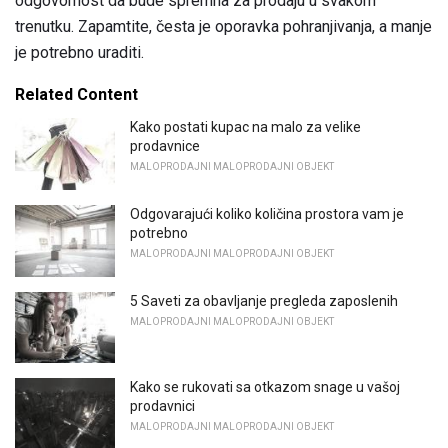
odgovornost da bude spremna za prodaju u svakom
trenutku. Zapamtite, česta je oporavka pohranjivanja, a manje
je potrebno uraditi.
Related Content
Kako postati kupac na malo za velike
prodavnice
MALOPRODAJNI MALOPRODAJNI OBJEKT
Odgovarajući koliko količina prostora vam je
potrebno
MALOPRODAJNI MALOPRODAJNI OBJEKT
5 Saveti za obavljanje pregleda zaposlenih
MALOPRODAJNI MALOPRODAJNI OBJEKT
Kako se rukovati sa otkazom snage u vašoj
prodavnici
MALOPRODAJNI MALOPRODAJNI OBJEKT