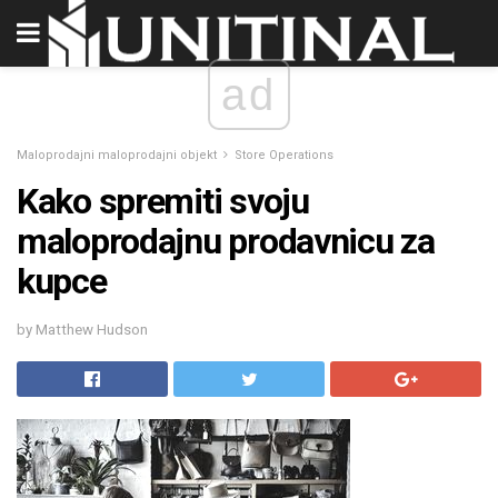
ad
Maloprodajni maloprodajni objekt
Store Operations
Kako spremiti svoju
maloprodajnu prodavnicu za
kupce
by Matthew Hudson