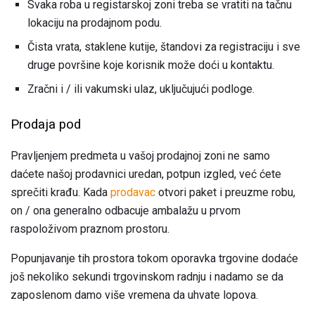
Svaka roba u registarskoj zoni treba se vratiti na tačnu
lokaciju na prodajnom podu.
Čista vrata, staklene kutije, štandovi za registraciju i sve
druge površine koje korisnik može doći u kontaktu.
Zračni i / ili vakumski ulaz, uključujući podloge.
Prodaja pod
Pravljenjem predmeta u vašoj prodajnoj zoni ne samo
daćete našoj prodavnici uredan, potpun izgled, već ćete
sprečiti krađu. Kada
prodavac
otvori paket i preuzme robu,
on / ona generalno odbacuje ambalažu u prvom
raspoloživom praznom prostoru.
Popunjavanje tih prostora tokom oporavka trgovine dodaće
još nekoliko sekundi trgovinskom radnju i nadamo se da
zaposlenom damo više vremena da uhvate lopova.