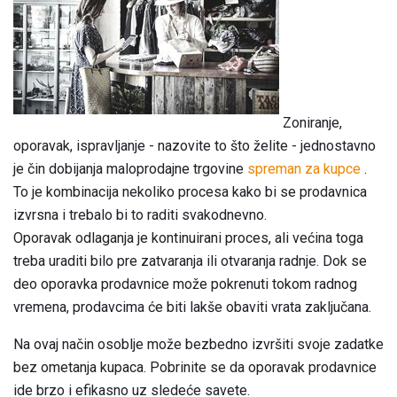
Zoniranje,
oporavak, ispravljanje - nazovite to što želite - jednostavno
je čin dobijanja maloprodajne trgovine
spreman za kupce
.
To je kombinacija nekoliko procesa kako bi se prodavnica
izvrsna i trebalo bi to raditi svakodnevno.
Oporavak odlaganja je kontinuirani proces, ali većina toga
treba uraditi bilo pre zatvaranja ili otvaranja radnje. Dok se
deo oporavka prodavnice može pokrenuti tokom radnog
vremena, prodavcima će biti lakše obaviti vrata zaključana.
Na ovaj način osoblje može bezbedno izvršiti svoje zadatke
bez ometanja kupaca. Pobrinite se da oporavak prodavnice
ide brzo i efikasno uz sledeće savete.