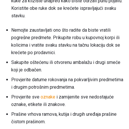
kuke za klizište unapred kako biste održali punu pojavu.
Koristite obe ruke dok se krećete ispravljajući svaku
stavku.
Nemojte zaustavljati ono što radite da biste vratili
pogrešne predmete. Prikupite robu u kupovnoj korpi ili
kolicima i vratite svaku stavku na tačnu lokaciju dok se
krećete po prodavnici.
Sakupite oštećenu ili otvorenu ambalažu i drugi smeće
koji je odbačen.
Provjerite datume rokovanja na pokvarljivim predmetima
i drugim potrošnim predmetima.
Provjerite sve
oznake
i zamijenite sve nedostajuće
oznake, etikete ili znakove.
Prašine vrhova ramova, kutija i drugih uređaja prašine
čistom prašinom.