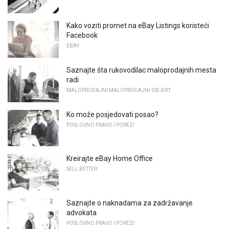
Kako voziti promet na eBay Listings koristeći
Facebook
EBAY
Saznajte šta rukovodilac maloprodajnih mesta
radi
MALOPRODAJNI MALOPRODAJNI OBJEKT
Ko može posjedovati posao?
POSLOVNO PRAVO I POREZI
Kreirajte eBay Home Office
SELL ​​BETTER
Saznajte o naknadama za zadržavanje
advokata
POSLOVNO PRAVO I POREZI