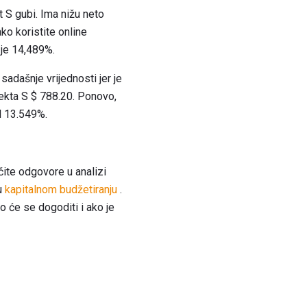
t S gubi. Ima nižu neto
ko koristite online
 je 14,489%.
sadašnje vrijednosti jer je
jekta S $ 788.20. Ponovo,
od 13.549%.
ičite odgovore u analizi
u
kapitalnom budžetiranju
.
o će se dogoditi i ako je