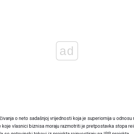
ad
vanja o neto sadašnjoj vrijednosti koja je superiornija u odnosu
 koje vlasnici biznisa moraju razmotriti je pretpostavka stopa re
a se gotovinski tokovi iz projekta reinvestiraju na IRR projekta.