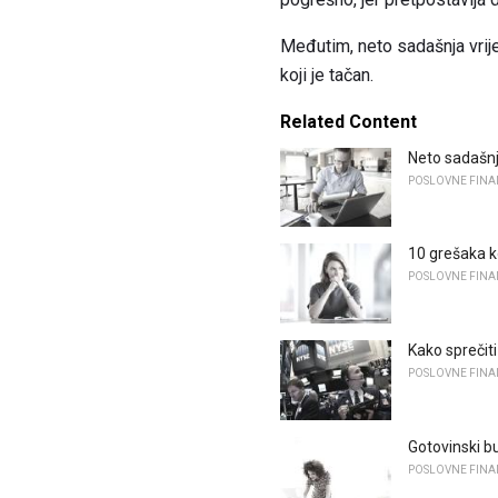
Međutim, neto sadašnja vrije
koji je tačan.
Related Content
Neto sadašnj
POSLOVNE FINA
10 grešaka k
POSLOVNE FINA
Kako sprečiti
POSLOVNE FINA
Gotovinski bu
POSLOVNE FINA