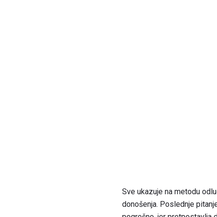
Sve ukazuje na metodu odluči
donošenja. Poslednje pitanje
pogrešno, jer pretpostavlja d