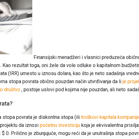
Finansijski menadžeri i vlasnici preduzeća običn
 Kao rezultat toga, oni žele da vole odluke o kapitalnom budžeti
rata (IRR) umesto u iznosu dolara, kao što je neto sadašnja vred
erna stopa povrata obično pouzdan način utvrđivanja da li
je proje
no društvo
, postoje uslovi pod kojima nije pouzdan, ali neto sadašn
rata?
na stopa povrata je diskontna stopa (ili
troškovi kapitala kompanij
 projektu da iznosi
početnu investiciju
koja je ekvivalentna prisilj
k $ 0. Prilično je zbunjujuće, mogu reći da je unutrašnja stopa po