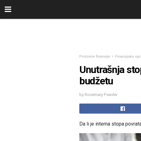
Poslovne finansije
Finansijsko upr
Unutrašnja sto
budžetu
by Rosemary Peavler
Da li je interna stopa povrat