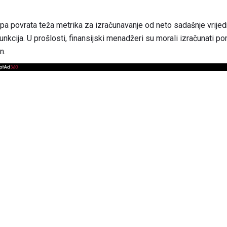
opa povrata teža metrika za izračunavanje od neto sadašnje vrije
unkcija. U prošlosti, finansijski menadžeri su morali izračunati p
n.