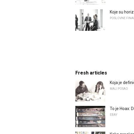
Koje su horiz
POSLOVNE FINA
Fresh articles
Koja je defin
MALI POSAO
To je Hoax: 
EBAY