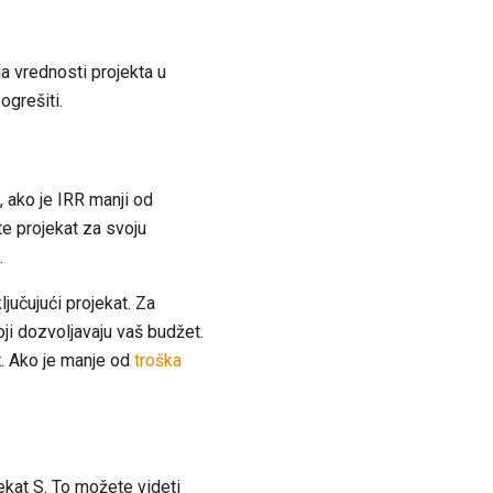
a vrednosti projekta u
ogrešiti.
, ako je IRR manji od
te projekat za svoju
.
jučujući projekat. Za
oji dozvoljavaju vaš budžet.
t. Ako je manje od
troška
ekat S. To možete videti