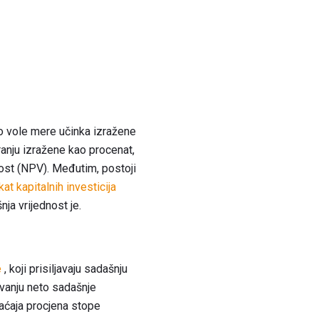
o vole mere učinka izražene
ranju izražene kao procenat,
nost (NPV). Međutim, postoji
kat kapitalnih investicija
ja vrijednost je.
e
, koji prisiljavaju sadašnju
avanju neto sadašnje
vraćaja procjena stope