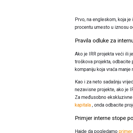
Prvo, na engleskom, koja je 
procentu umesto u iznosu od 
Pravila odluke za inter
Ako je IRR projekta veći ili 
troškova projekta, odbacite 
kompaniju koja vraća manje 
Kao i za neto sadašnju vrije
nezavisne projekte, ako je I
Za međusobno ekskluzivne pr
kapitala
, onda odbacite proj
Primjer interne stope po
Hajde da pogledamo
primer