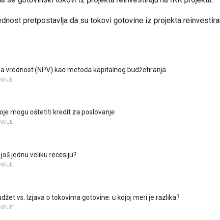
dnost pretpostavlja da su tokovi gotovine iz projekta reinvestiran
a vrednost (NPV) kao metoda kapitalnog budžetiranja
NSIJE
oje mogu oštetiti kredit za poslovanje
NSIJE
 još jednu veliku recesiju?
NSIJE
džet vs. Izjava o tokovima gotovine: u kojoj meri je razlika?
NSIJE