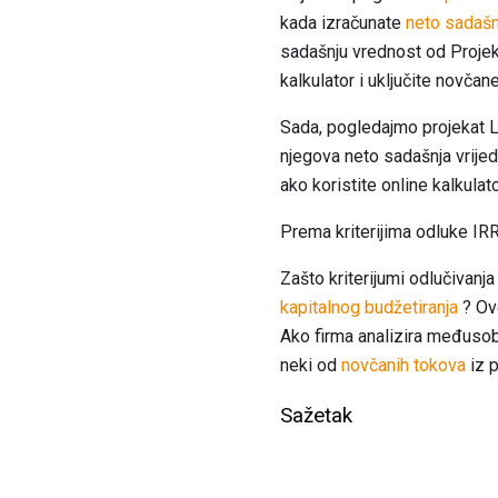
kada izračunate
neto sadašn
sadašnju vrednost od Projekt
kalkulator i uključite novča
Sada, pogledajmo projekat L. 
njegova neto sadašnja vrije
ako koristite online kalkula
Prema kriterijima odluke IRR-
Zašto kriterijumi odlučivanja
kapitalnog budžetiranja
? Ov
Ako firma analizira međusobn
neki od
novčanih tokova
iz 
Sažetak