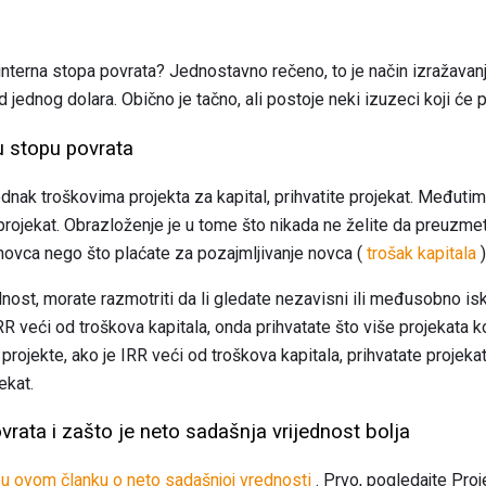
interna stopa povrata? Jednostavno rečeno, to je način izražavanj
jednog dolara. Obično je tačno, ali postoje neki izuzeci koji će p
nu stopu povrata
jednak troškovima projekta za kapital, prihvatite projekat. Međutim
projekat. Obrazloženje je u tome što nikada ne želite da preuzme
novca nego što plaćate za pozajmljivanje novca (
trošak kapitala
)
dnost, morate razmotriti da li gledate nezavisni ili međusobno iskl
RR veći od troškova kapitala, onda prihvatate što više projekata k
ojekte, ako je IRR veći od troškova kapitala, prihvatate projeka
ekat.
vrata i zašto je neto sadašnja vrijednost bolja
 u ovom članku o neto sadašnjoj vrednosti
. Prvo, pogledajte Proj