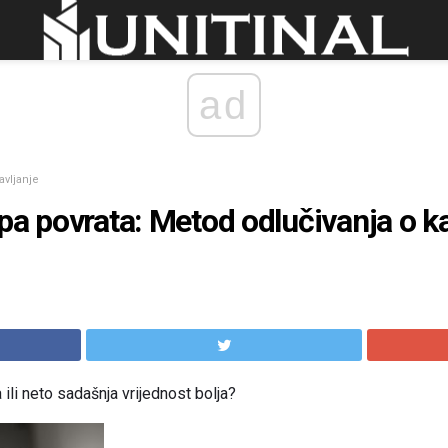
ad
avljanje
pa povrata: Metod odlučivanja o k
a ili neto sadašnja vrijednost bolja?