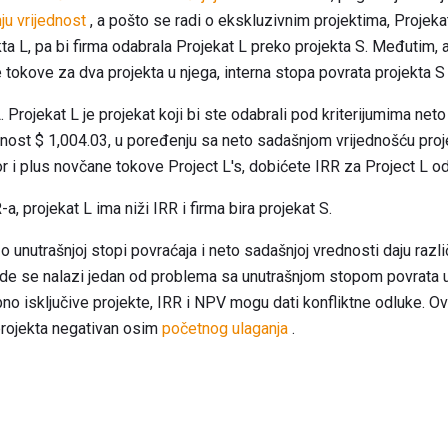
ju vrijednost
, a pošto se radi o ekskluzivnim projektima, Projeka
a L, pa bi firma odabrala Projekat L preko projekta S. Međutim, a
ne tokove za dva projekta u njega, interna stopa povrata projekta S
Projekat L je projekat koji bi ste odabrali pod kriterijumima neto 
dnost $ 1,004.03, u poređenju sa neto sadašnjom vrijednošću pro
tor i plus novčane tokove Project L's, dobićete IRR za Project L 
a, projekat L ima niži IRR i firma bira projekat S.
 o unutrašnjoj stopi povraćaja i neto sadašnjoj vrednosti daju razl
de se nalazi jedan od problema sa unutrašnjom stopom povrata 
o isključive projekte, IRR i NPV mogu dati konfliktne odluke. Ov
projekta negativan osim
početnog ulaganja
.