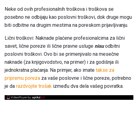
Neke od ovih profesionalnih troškova i troškova se
posebno ne odbijaju kao poslovni troškovi, dok druge mogu
biti odbitne na drugim mestima na poreskom prijavljivanju.
Lični troškovi: Naknade plaćene profesionalcima za lični
savet, lične poreze ili lične pravne usluge
nisu
odbitni
poslovni troškovi. Ovo bi se primenjivalo na mesečne
naknade (za knjigovodstvo, na primer) i za godišnja ili
jednokratna plaćanja. Na primjer, ako imate
takse za
pripremu poreza
za vaše poslovne i lične poreze, potrebno
je da
razdvojite trošak
između dva dela vašeg povratka.