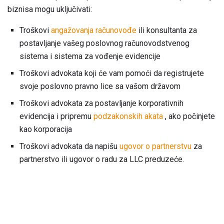
biznisa mogu uključivati:
Troškovi
angažovanja računovođe
ili konsultanta za
postavljanje vašeg poslovnog računovodstvenog
sistema i sistema za vođenje evidencije
Troškovi advokata koji će vam pomoći da registrujete
svoje poslovno pravno lice sa vašom državom
Troškovi advokata za postavljanje korporativnih
evidencija i pripremu
podzakonskih akata
, ako počinjete
kao korporacija
Troškovi advokata da napišu
ugovor o partnerstvu
za
partnerstvo ili ugovor o radu za LLC preduzeće.