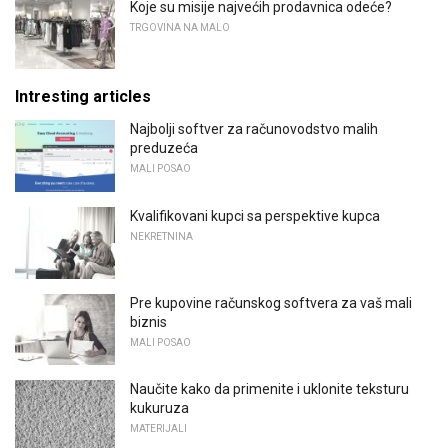
Koje su misije najvećih prodavnica odeće?
TRGOVINA NA MALO
Intresting articles
Najbolji softver za računovodstvo malih
preduzeća
MALI POSAO
Kvalifikovani kupci sa perspektive kupca
NEKRETNINA
Pre kupovine računskog softvera za vaš mali
biznis
MALI POSAO
Naučite kako da primenite i uklonite teksturu
kukuruza
MATERIJALI