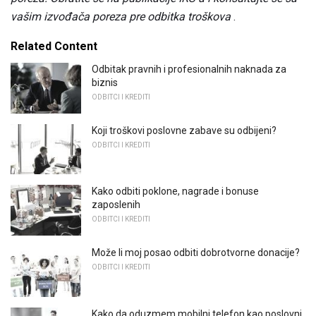
vašim izvođača poreza pre odbitka troškova
.
Related Content
Odbitak pravnih i profesionalnih naknada za
biznis
ODBITCI I KREDITI
Koji troškovi poslovne zabave su odbijeni?
ODBITCI I KREDITI
Kako odbiti poklone, nagrade i bonuse
zaposlenih
ODBITCI I KREDITI
Može li moj posao odbiti dobrotvorne donacije?
ODBITCI I KREDITI
Kako da oduzmem mobilni telefon kao poslovni