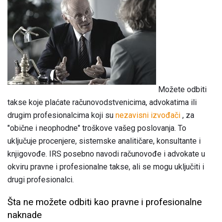
Možete odbiti
takse koje plaćate računovodstvenicima, advokatima ili
drugim profesionalcima koji su
nezavisni izvođači
, za
"obične i neophodne" troškove vašeg poslovanja. To
uključuje procenjere, sistemske analitičare, konsultante i
knjigovođe. IRS posebno navodi računovođe i advokate u
okviru pravne i profesionalne takse, ali se mogu uključiti i
drugi profesionalci.
Šta ne možete odbiti kao pravne i profesionalne
naknade