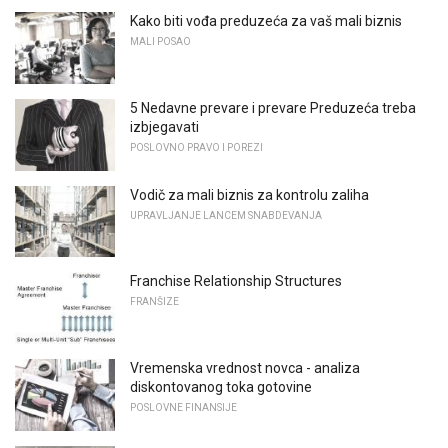
Kako biti vođa preduzeća za vaš mali biznis
MALI POSAO
5 Nedavne prevare i prevare Preduzeća treba
izbjegavati
POSLOVNO PRAVO I POREZI
Vodič za mali biznis za kontrolu zaliha
UPRAVLJANJE LANCEM SNABDEVANJA
Franchise Relationship Structures
FRANŠIZE
Vremenska vrednost novca - analiza
diskontovanog toka gotovine
POSLOVNE FINANSIJE