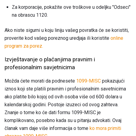
Za korporacije, pokažite ove troškove u odeljku "Odseci"
na obrascu 1120.
Ako niste sigurni u koju liniju vašeg povratka će se koristiti,
proverite kod vašeg poreznog uredjaja ili koristite
online
program za porez.
Izvještavanje o plaćanjima pravnim i
profesionalnim savjetnicima
Možda ćete morati da podnesete
1099-MISC
pokazujući
iznos koji ste platili pravnim i profesionalnim savetnicima
ako platite bilo kojoj od ovih osoba više od 600 dolara u
kalendarskoj godini. Postoje izuzeci od ovog zahteva.
Znanje o tome ko će dati formu 1099-MISC je
komplikovano, posebno kada su u pitanju advokati. Ovaj
članak vam daje više informacija o tome
ko mora primiti