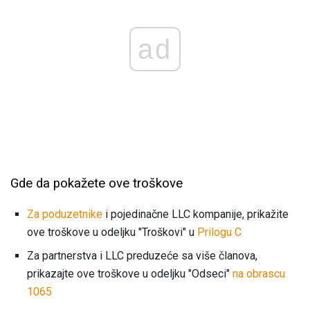
ad
Gde da pokažete ove troškove
Za poduzetnike
i pojedinačne LLC kompanije, prikažite
ove troškove u odeljku "Troškovi" u
Prilogu C
Za partnerstva i LLC preduzeće sa više članova,
prikazajte ove troškove u odeljku "Odseci"
na obrascu
1065