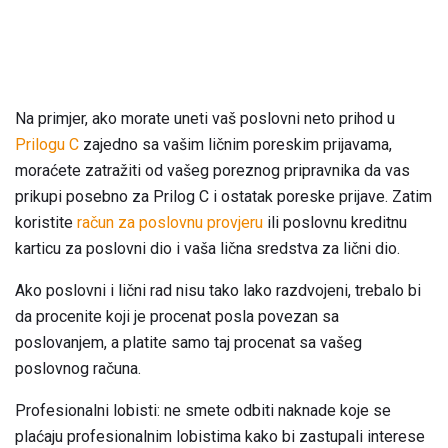
Na primjer, ako morate uneti vaš poslovni neto prihod u
Prilogu C
zajedno sa vašim ličnim poreskim prijavama,
moraćete zatražiti od vašeg poreznog pripravnika da vas
prikupi posebno za Prilog C i ostatak poreske prijave. Zatim
koristite
račun za poslovnu provjeru
ili poslovnu kreditnu
karticu za poslovni dio i vaša lična sredstva za lični dio.
Ako poslovni i lični rad nisu tako lako razdvojeni, trebalo bi
da procenite koji je procenat posla povezan sa
poslovanjem, a platite samo taj procenat sa vašeg
poslovnog računa.
Profesionalni lobisti: ne smete odbiti naknade koje se
plaćaju profesionalnim lobistima kako bi zastupali interese