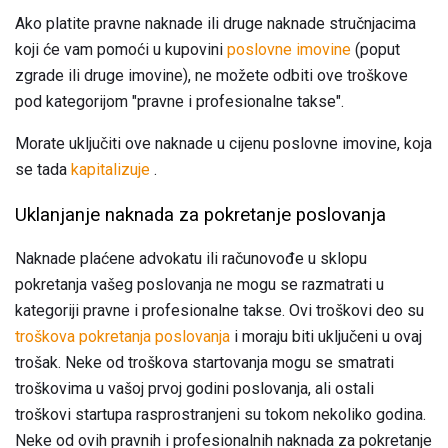
Ako platite pravne naknade ili druge naknade stručnjacima
koji će vam pomoći u kupovini
poslovne imovine
(poput
zgrade ili druge imovine), ne možete odbiti ove troškove
pod kategorijom "pravne i profesionalne takse".
Morate uključiti ove naknade u cijenu poslovne imovine, koja
se tada
kapitalizuje
.
Uklanjanje naknada za pokretanje poslovanja
Naknade plaćene advokatu ili računovođe u sklopu
pokretanja vašeg poslovanja ne mogu se razmatrati u
kategoriji pravne i profesionalne takse. Ovi troškovi deo su
troškova pokretanja poslovanja
i moraju biti uključeni u ovaj
trošak. Neke od troškova startovanja mogu se smatrati
troškovima u vašoj prvoj godini poslovanja, ali ostali
troškovi startupa rasprostranjeni su tokom nekoliko godina.
Neke od ovih pravnih i profesionalnih naknada za pokretanje