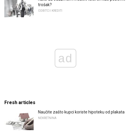
trošak?
ODBITCI I KREDITI
ad
Fresh articles
Naučite zašto kupci koriste hipoteku od plakata
NEKRETNINA