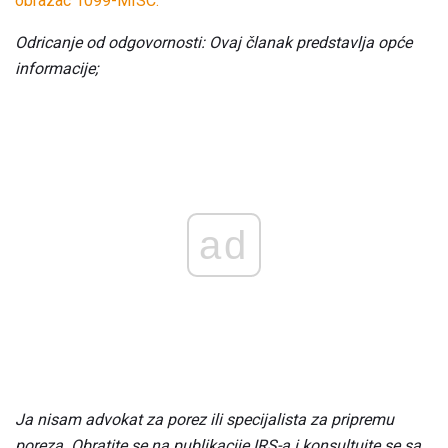
obrazac 1099-MISC.
Odricanje od odgovornosti: Ovaj članak predstavlja opće
informacije;
ad
Ja nisam advokat za porez ili specijalista za pripremu
poreza.
Obratite se na publikacije IRS-a i konsultujte se sa