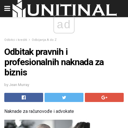
ad
Odbitci i krediti
Odbijanja A do Z
Odbitak pravnih i
profesionalnih naknada za
biznis
by Jean Murray
Naknade za računovođe i advokate