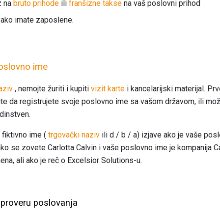
z na
bruto prihode
ili
franšizne takse
na vaš poslovni prihod
ako imate zaposlene.
poslovno ime
aziv
, nemojte žuriti i kupiti
vizit karte
i kancelarijski materijal. Prv
ite da registrujete svoje poslovno ime sa vašom državom, ili mož
edinstven.
fiktivno ime (
trgovački naziv
ili d / b / a) izjave ako je vaše po
ako se zovete Carlotta Calvin i vaše poslovno ime je kompanija C
na, ali ako je reč o Excelsior Solutions-u.
 proveru poslovanja