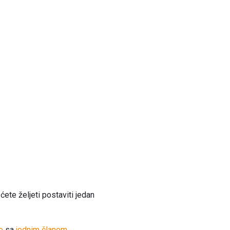
ćete željeti postaviti jedan
e
sa
jednim članom
.