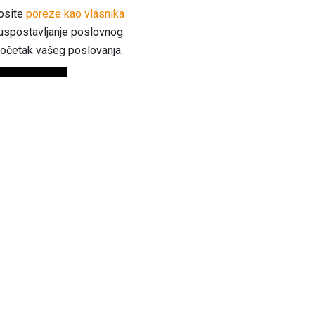
nosite
poreze kao vlasnika
a uspostavljanje poslovnog
 početak vašeg poslovanja.