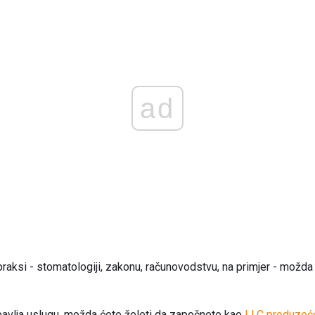
ad
praksi - stomatologiji, zakonu, računovodstvu, na primjer - možda 
bavlja uslugu, možda ćete želeti da započnete kao
LLC preduzeć