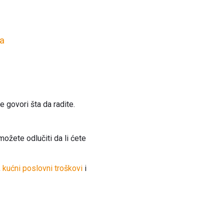
va
 govori šta da radite.
možete odlučiti da li ćete
,
kućni poslovni troškovi
i