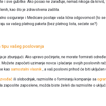
ate i sve gubitke. Ako posao ne zarađuje, nemaš nikoga da kriviš,
enih, kao što je zdravstvena zaštita.
alno osiguranje i Medicare postaje vaša lična odgovornost (to s
aju sa vašeg platnog paketa (bez platnog lista, sećate se?)
 tipu vašeg poslovanja
ja je zbunjujući. Ako upravo počinjete, ne morate formirati određe
vi. Možete započeti uzimanje novca i plaćanje svojih poslovnih r
 se kao
samostalni vlasnik
, a vaš poslovni prihod će biti uključen 
izvođač
ili slobodnjak, razmislite o formiranju kompanije sa
ogra
 da zaposlite zaposlene, možda biste želeli da razmislite o uključi