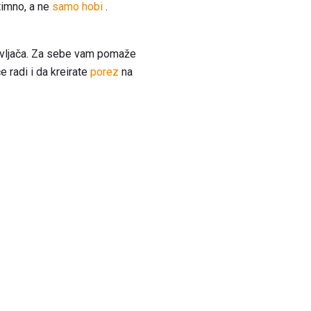
timno, a ne
samo hobi
.
bavljača. Za sebe vam pomaže
 radi i da kreirate
porez
na