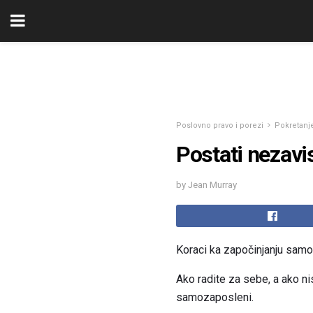
Poslovno pravo i porezi
Pokretanje
Postati nezavi
by Jean Murray
Koraci ka započinjanju sam
Ako radite za sebe, a ako nis
samozaposleni.