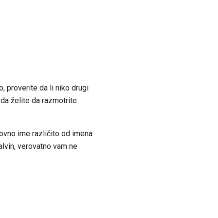
o, proverite da li niko drugi
da želite da razmotrite
slovno ime različito od imena
alvin, verovatno vam ne