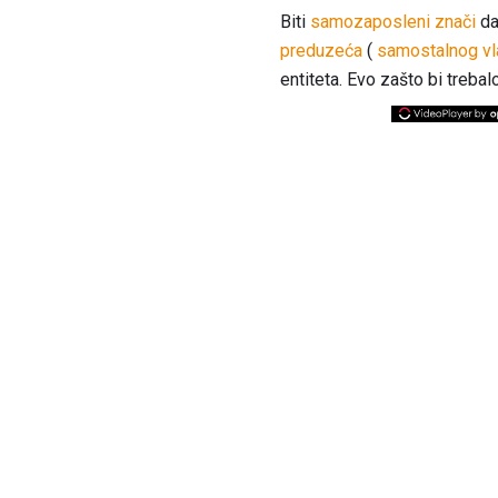
Biti
samozaposleni znači
da
preduzeća
(
samostalnog vl
entiteta. Evo zašto bi treba