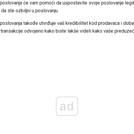
 poslovanja će vam pomoći da uspostavite svoje poslovanje legi
a ste ozbiljni u poslovanju.
 poslovanja takođe utvrđuje vaš kredibilitet kod prodavaca i do
e transakcije odvojeno kako biste lakše videli kako vaše preduzeće
ad