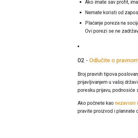
Ako imate sav profit, im
Nemate koristi od zaposl
Plaćanje poreza na socij
Ovi porezi se ne zadržav
02 -
Odlučite o pravnom
Broj pravnih tipova poslovan
prijavljivanjem u vašoj drža
poresku prijavu, podnosiće
Ako počnete kao
nezavisni 
pravite proizvod i planirate