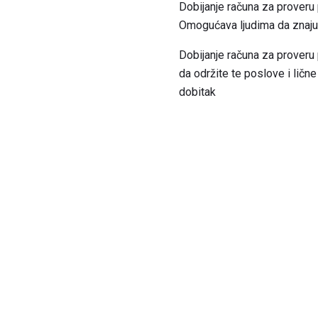
Dobijanje računa za proveru
Omogućava ljudima da znaju d
Dobijanje računa za proveru
da održite te poslove i ličn
dobitak