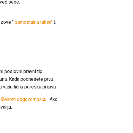
 već sebe.
e zove "
samostalna taksa"
).
ni poslovni pravni tip
ačuna. Kada podnesete prvu
u vašu ličnu poresku prijavu.
ničenom odgovornošću
. Ako
vanju.