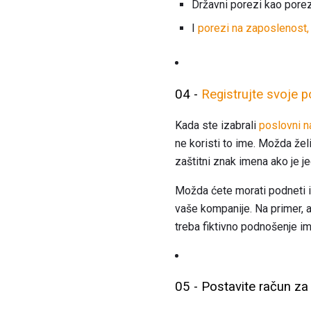
Državni porezi kao pore
I
porezi na zaposlenost,
04 -
Registrujte svoje 
Kada ste izabrali
poslovni n
ne koristi to ime. Možda žel
zaštitni znak imena ako je j
Možda ćete morati podneti i 
vaše kompanije. Na primer, 
treba fiktivno podnošenje ime
05 - Postavite račun za