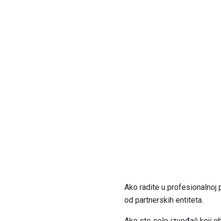
Ako radite u profesionalnoj 
od partnerskih entiteta.
Ako ste solo izvođač koji o