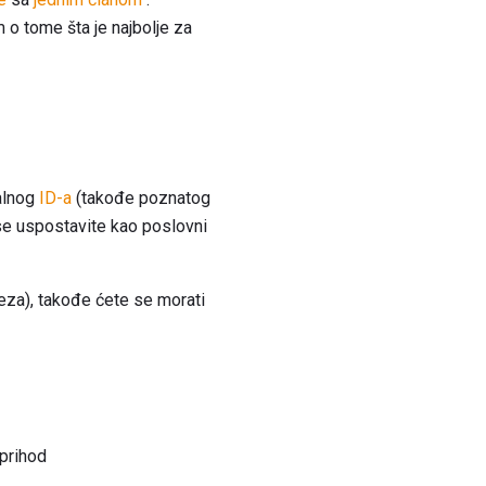
o tome šta je najbolje za
kalnog
ID-a
(takođe poznatog
 se uspostavite kao poslovni
eza), takođe ćete se morati
 prihod