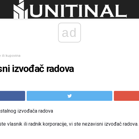
ad
 ili kupovina
sni izvođač radova
ostalnog izvođača radova
te vlasnik ili radnik korporacije, vi ste nezavisni izvođač radova