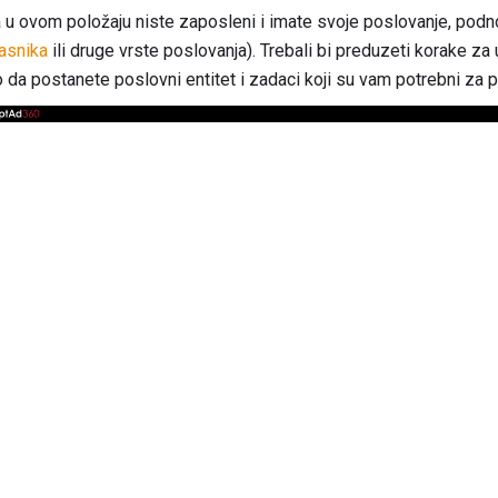
 u ovom položaju niste zaposleni i imate svoje poslovanje, pod
asnika
ili druge vrste poslovanja). Trebali bi preduzeti korake z
lo da postanete poslovni entitet i zadaci koji su vam potrebni za