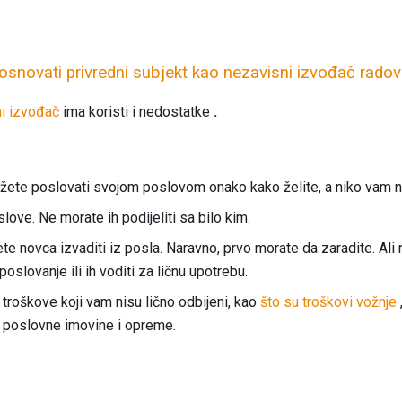
 osnovati privredni subjekt kao nezavisni izvođač rado
i izvođač
ima koristi i nedostatke
.
žete poslovati svojom poslovom onako kako želite, a niko vam ne
love. Ne morate ih podijeliti sa bilo kim.
te novca izvaditi iz posla. Naravno, prvo morate da zaradite. Ali 
 poslovanje ili ih voditi za ličnu upotrebu.
troškove koji vam nisu lično odbijeni, kao
što su troškovi vožnje
u poslovne imovine i opreme.