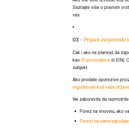
Saznajte više o pravnim vrs
vas.
03 -
Prijava za poreski i
Čak i ako ne planiraš da zap
kao
ID poslodavca
ili EIN).
subjekt.
Ako prodate oporezive proiz
registrovati kod vaše držav
Ne zaboravite da razmotrit
Porez na imovinu, ako v
Porezi na samozapošljav