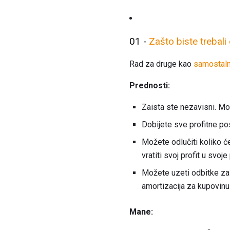
01 -
Zašto biste trebali
Rad za druge kao
samostaln
Prednosti:
Zaista ste nezavisni. Mo
Dobijete sve profitne pos
Možete odlučiti koliko će
vratiti svoj profit u svoje
Možete uzeti odbitke za 
amortizacija za kupovin
Mane: