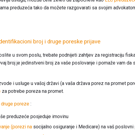
tama preduzeća tako da možete razgovarati sa svojim advokatom 
dentifikacioni broj i druge poreske prijave
oslite u svom poslu, trebate podnijeti zahtjev za registraciju fis
 Ovaj broj je jedinstveni broj za vaše poslovanje i pomaže vam da
vode i usluge u vašoj državi (a vaša država porez na promet por
e
za potrebe poreza na promet.
e
druge poreze
:
aše preduzeće posjeduje imovinu
anje (porezi na
socijalno osiguranje i Medicare) na vaš poslovni