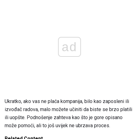
ad
Ukratko, ako vas ne plaća kompanija, bilo kao zaposleni ili
izvođač radova, malo možete učiniti da biste se brzo platili
ili uopšte. Podnošenje zahteva kao što je gore opisano
može pomoći, ali to još uvijek ne ubrzava proces.
Related Content