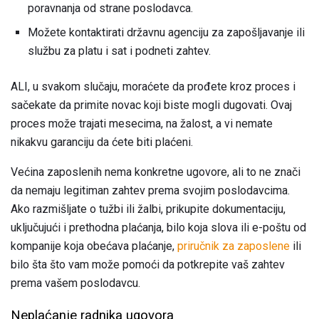
poravnanja od strane poslodavca.
Možete kontaktirati državnu agenciju za zapošljavanje ili
službu za platu i sat i podneti zahtev.
ALI, u svakom slučaju, moraćete da prođete kroz proces i
sačekate da primite novac koji biste mogli dugovati. Ovaj
proces može trajati mesecima, na žalost, a vi nemate
nikakvu garanciju da ćete biti plaćeni.
Većina zaposlenih nema konkretne ugovore, ali to ne znači
da nemaju legitiman zahtev prema svojim poslodavcima.
Ako razmišljate o tužbi ili žalbi, prikupite dokumentaciju,
uključujući i prethodna plaćanja, bilo koja slova ili e-poštu od
kompanije koja obećava plaćanje,
priručnik za zaposlene
ili
bilo šta što vam može pomoći da potkrepite vaš zahtev
prema vašem poslodavcu.
Neplaćanje radnika ugovora