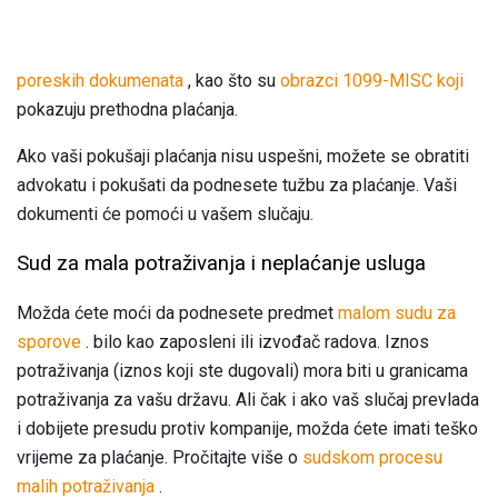
poreskih dokumenata
, kao što su
obrazci 1099-MISC koji
pokazuju prethodna plaćanja.
Ako vaši pokušaji plaćanja nisu uspešni, možete se obratiti
advokatu i pokušati da podnesete tužbu za plaćanje. Vaši
dokumenti će pomoći u vašem slučaju.
Sud za mala potraživanja i neplaćanje usluga
Možda ćete moći da podnesete predmet
malom sudu za
sporove
. bilo kao zaposleni ili izvođač radova. Iznos
potraživanja (iznos koji ste dugovali) mora biti u granicama
potraživanja za vašu državu. Ali čak i ako vaš slučaj prevlada
i dobijete presudu protiv kompanije, možda ćete imati teško
vrijeme za plaćanje. Pročitajte više o
sudskom procesu
malih potraživanja
.