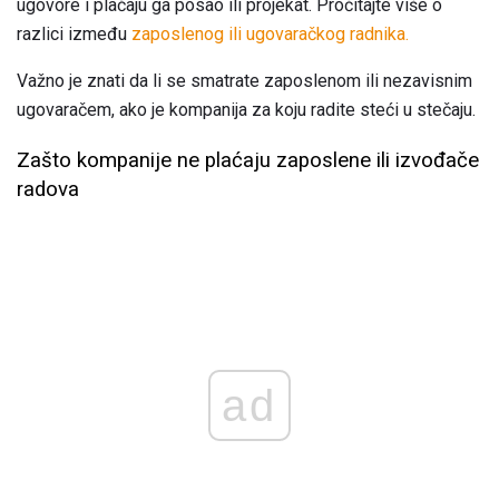
ugovore i plaćaju ga posao ili projekat. Pročitajte više o
razlici između
zaposlenog ili ugovaračkog radnika.
Važno je znati da li se smatrate zaposlenom ili nezavisnim
ugovaračem, ako je kompanija za koju radite steći u stečaju.
Zašto kompanije ne plaćaju zaposlene ili izvođače
radova
ad