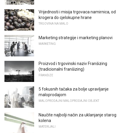
Vrijednosti i misija trgovaca namirnica, od
krogera do cjelokupne hrane
TRGOVINA NA MALO
Marketing strategije i marketing planovi
MARKETING
Proizvod i trgovinski naziv Franšizing
(tradicionalni franšizing)
FRANŠIZE
5 fokusnih tačaka za bolje upravljanje
maloprodajom
MALOPRODAJNI MALOPRODAJNI OBJEKT
Naučite najbolji način za uklanjanje starog
kolena
MATERIJALI