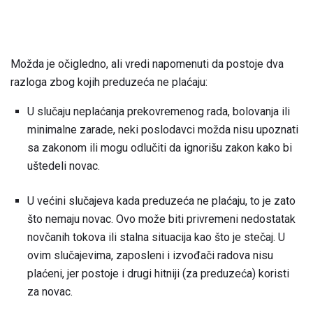
Možda je očigledno, ali vredi napomenuti da postoje dva
razloga zbog kojih preduzeća ne plaćaju:
U slučaju neplaćanja prekovremenog rada, bolovanja ili
minimalne zarade, neki poslodavci možda nisu upoznati
sa zakonom ili mogu odlučiti da ignorišu zakon kako bi
uštedeli novac.
U većini slučajeva kada preduzeća ne plaćaju, to je zato
što nemaju novac. Ovo može biti privremeni nedostatak
novčanih tokova ili stalna situacija kao što je stečaj. U
ovim slučajevima, zaposleni i izvođači radova nisu
plaćeni, jer postoje i drugi hitniji (za preduzeća) koristi
za novac.