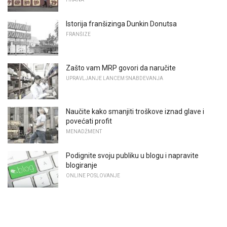
Istorija franšizinga Dunkin Donutsa
FRANŠIZE
Zašto vam MRP govori da naručite
UPRAVLJANJE LANCEM SNABDEVANJA
Naučite kako smanjiti troškove iznad glave i
povećati profit
MENADŽMENT
Podignite svoju publiku u blogu i napravite
blogiranje
ONLINE POSLOVANJE