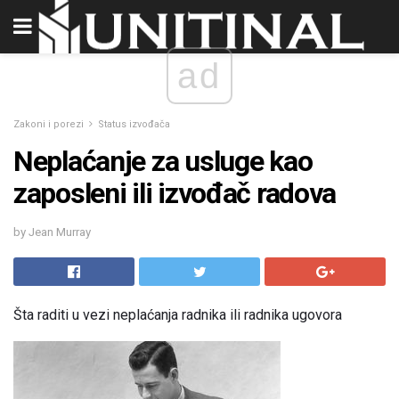
ad
Zakoni i porezi
Status izvođača
Neplaćanje za usluge kao
zaposleni ili izvođač radova
by Jean Murray
Šta raditi u vezi neplaćanja radnika ili radnika ugovora