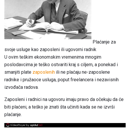
Plaćanje za
svoje usluge kao zaposleni ili ugovorni radnik
U ovim teškim ekonomskim vremenima mnogim
poslodavcima je teško ostvariti kraj s ciljem, a ponekad i
smanjiti plate
zaposlenih
ili ne plaćaju ne-zaposlene
radnike i pružaoce usluga, poput freelancera i nezavisnih
izvođača radova.
Zaposleni i radnici na ugovoru imaju pravo da očekuju da će
biti plaćeni, a teško je znati šta učiniti kada se ne izvrši
plaćanje.