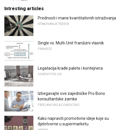
Intresting articles
Prednosti i mane kvantitativnih istraživanja
ISTRAŽIVANJE TRŽIŠTA
Single vs. Multi-Unit franšizni vlasnik
FRANŠIZE
Legatacija krađe palete i kontejnera
ODRŽIVI POSLOVI
Izbegavajte ove zajedničke Pro Bono
konsultantske zamke
FREELANCING & CONSULTING
Kako napraviti promotivne ideje koje su
djelotvorne u supermarketu
HRANA