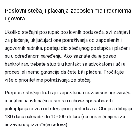
Poslovni stečaj i plaćanja zaposlenima i radnicima
ugovora
Ukoliko stečajni postupak poslovnih poduzeća, svi zahtjevi
za plaćanje, uključujući one potraživanja od zaposlenih i
ugovornih radnika, postaju dio stečajnog postupka i plaćeni
su u određenom naređenju. Ako saznate da je posao
bankrotiran, trebate stupiti u kontakt sa advokatom i ući u
proces, ali nema garancije da ćete biti plaćeni. Pročitajte
više o prioritetima potraživanja za stečaj.
Propisi o stečaju tretiraju zaposlene i nezavisne ugovarače
u suštini na isti način u smislu njihove sposobnosti
prikupljanja novca od stečajnog poslodavca. Obojica dobijaju
180 dana naknade do 10.000 dolara (sa ograničenjima za
nezavisnog izvođača radova).