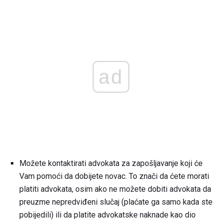
ad
Možete kontaktirati advokata za zapošljavanje koji će
Vam pomoći da dobijete novac. To znači da ćete morati
platiti advokata, osim ako ne možete dobiti advokata da
preuzme nepredviđeni slučaj (plaćate ga samo kada ste
pobijedili) ili da platite advokatske naknade kao dio