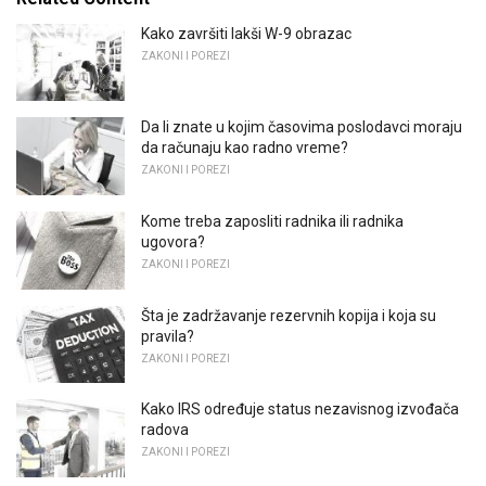
Kako završiti lakši W-9 obrazac
ZAKONI I POREZI
Da li znate u kojim časovima poslodavci moraju
da računaju kao radno vreme?
ZAKONI I POREZI
Kome treba zaposliti radnika ili radnika
ugovora?
ZAKONI I POREZI
Šta je zadržavanje rezervnih kopija i koja su
pravila?
ZAKONI I POREZI
Kako IRS određuje status nezavisnog izvođača
radova
ZAKONI I POREZI